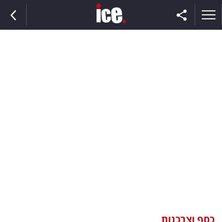
ראשי
הנבחרת
השוק
תקשורת
ומדיה
כסף
וצרכנות
כסף וצרכנות