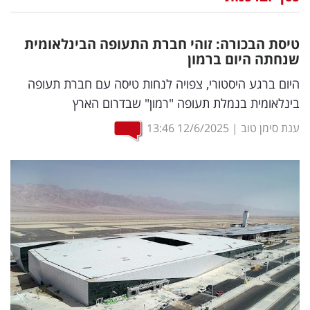
נדל"ן
טיסת הבכורה: זוהי חברת התעופה הבינלאומית
דיגיטל
שנחתה היום ברמון
וטק
היום ברגע היסטורי, צפויה לנחות טיסה עם חברת תעופה
בינלאומית בנמלת תעופה "רמון" שבדרום הארץ
שיווק
ענת סימן טוב
|
12/6/2025
13:46
ופרסום
משפט
מדדים
ומחקרים
דעות
רכילות
עסקית