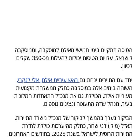
בריאות
תרבות
ופנאי
תיירות
הטיסה תתקיים בימי חמישי מאילת למוסקבה, וממוסקבה
לישראל. עלויות הטיסות יכולות להעלות מכ-350 שקלים
TOP-
לכיוון.
5
יחד עם התיירים ינחת גם
ראש עיריית אילת, אלי לנקרי,
המילון
השוהה בימים אלה במוסקבה כחלק ממשלחת מקצועית
הכלכלי
מעיריית אילת, הכוללת גם את מנכ"ל התאחדות המלונות
בעיר, מנהל שדה התעופה ונציגים נוספים.
פודקאסט
הביקור נערך בהמשך לביקור של מנכ"ל משרד התיירות,
40
תא"ל (מיל') דני שחר, כחלק מהיערכות כוללת לחזרת
UNDER
התיירות הרוסית לישראל בשנת 2025. בחודשים האחרונים