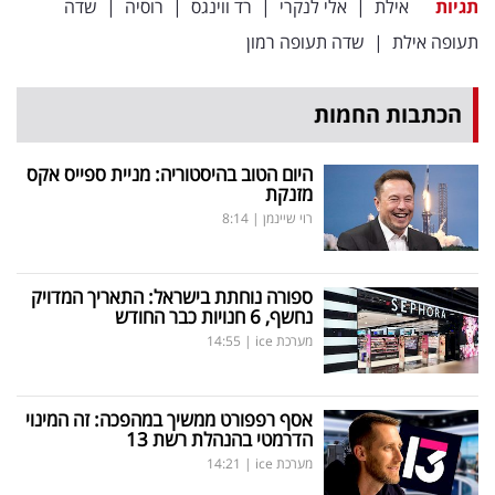
תגיות
אילת
|
אלי לנקרי
|
רד ווינגס
|
רוסיה
|
שדה
תעופה אילת
|
שדה תעופה רמון
הכתבות החמות
היום הטוב בהיסטוריה: מניית ספייס אקס
מזנקת
רוי שיינמן
|
8:14
ספורה נוחתת בישראל: התאריך המדויק
נחשף, 6 חנויות כבר החודש
מערכת ice
|
14:55
אסף רפפורט ממשיך במהפכה: זה המינוי
הדרמטי בהנהלת רשת 13
מערכת ice
|
14:21