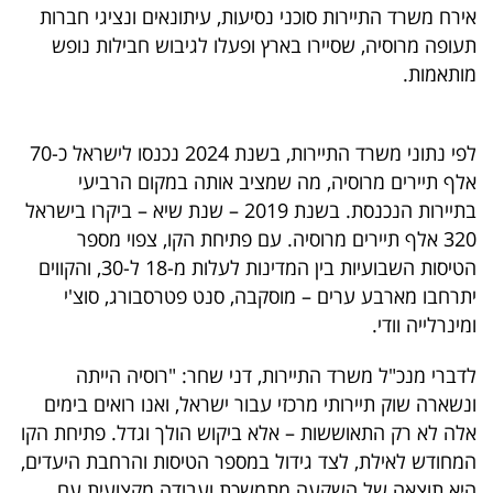
אירח משרד התיירות סוכני נסיעות, עיתונאים ונציגי חברות
40
תעופה מרוסיה, שסיירו בארץ ופעלו לגיבוש חבילות נופש
מותאמות.
שיתופי
פעולה
לפי נתוני משרד התיירות, בשנת 2024 נכנסו לישראל כ-70
אלף תיירים מרוסיה, מה שמציב אותה במקום הרביעי
בתיירות הנכנסת. בשנת 2019 – שנת שיא – ביקרו בישראל
320 אלף תיירים מרוסיה. עם פתיחת הקו, צפוי מספר
דרושים
הטיסות השבועיות בין המדינות לעלות מ-18 ל-30, והקווים
יתרחבו מארבע ערים – מוסקבה, סנט פטרסבורג, סוצ'י
ניוזלטרים
ומינרלייה וודי.
לדברי מנכ"ל משרד התיירות, דני שחר: "רוסיה הייתה
מייל
ונשארה שוק תיירותי מרכזי עבור ישראל, ואנו רואים בימים
אדום
אלה לא רק התאוששות – אלא ביקוש הולך וגדל. פתיחת הקו
המחודש לאילת, לצד גידול במספר הטיסות והרחבת היעדים,
היא תוצאה של השקעה מתמשכת ועבודה מקצועית עם