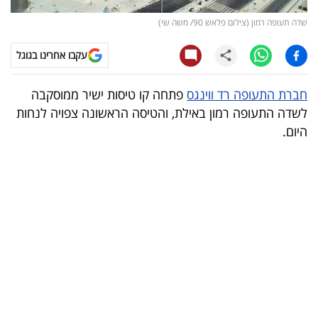
שדה תעופה רמון (צילום פלאש 90/ משה שי)
קריפטו
עקבו אחרינו בגוגל
ויראלי
חברת התעופה רד ווינגס
פתחה קו טיסות ישיר ממוסקבה
טלוויזיה
לשדה התעופה רמון באילת, והטיסה הראשונה צפויה לנחות
עסקי
היום.
ספורט
קריירה
ולימודים
מינויים
רייטינג
רכב