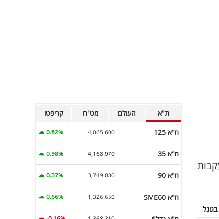
ת"א
העולם
מט"ח
קריפטו
ת"א 125
0.82%
4,065.600
ת"א 35
0.98%
4,168.970
קבות
ת"א 90
0.37%
3,749.080
ת"א SME60
0.66%
1,326.650
בגוגל
ת"א נדל"ן
-0.16%
1,368.310