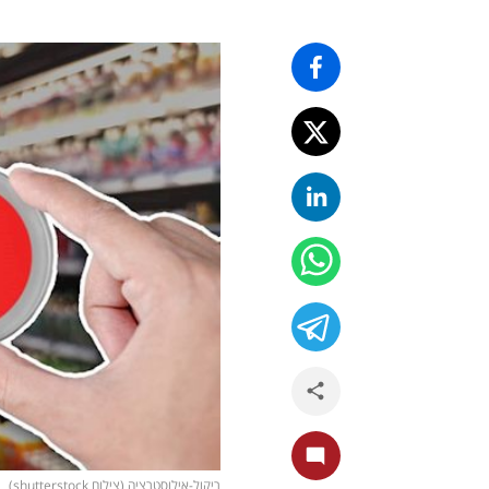
ריקול-אילוסטרציה (צילום shutterstock)