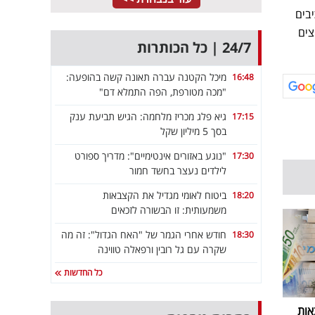
יבים
צים
24/7 | כל הכותרות
מיכל הקטנה עברה תאונה קשה בהופעה:
16:48
"מכה מטורפת, הפה התמלא דם"
גיא פלג מכריז מלחמה: הגיש תביעת ענק
17:15
בסך 5 מיליון שקל
"נוגע באזורים אינטימיים": מדריך ספורט
17:30
לילדים נעצר בחשד חמור
ביטוח לאומי מגדיל את הקצבאות
18:20
משמעותית: זו הבשורה לזכאים
חודש אחרי הגמר של "האח הגדול": זה מה
18:30
שקרה עם גל רובין ורפאלה טווינה
כל החדשות
אות