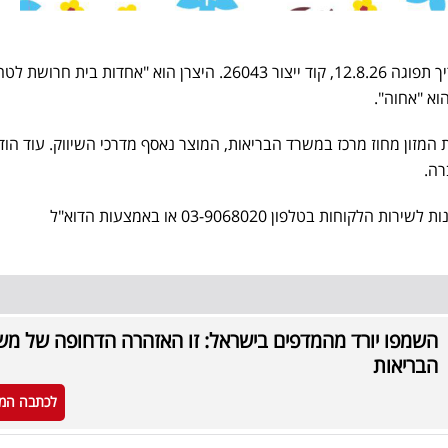
פרטי המוצר שנכלל בריקול: תאריך תפוגה 12.8.26, קוד ייצור 26043. היצרן הוא "אחדות בית חר
וא "אחוה".
 המזון מחוז מרכז במשרד הבריאות, המוצר נאסף מדרכי השיווק. עוד הוד
רה.
לשאלות נוספות נמסר כי ניתן לפנות לשירות הלקוחות בטלפון 03-9068020 או באמצעות הדוא"ל
השמפו יורד מהמדפים בישראל: זו האזהרה הדחופה של מש
הבריאות
לכתבה המ