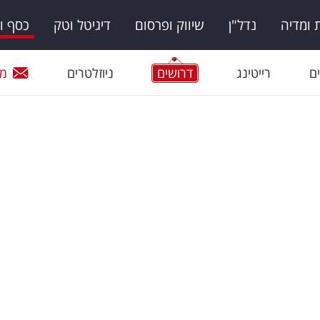
ומדיה
נדל"ן
שיווק ופרסום
דיגיטל וטק
כסף ו
ם
רייטינג
דרושים
ניוזלטרים
מי