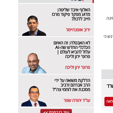
האלוף איבד שליטה:
מדוע מפקד פיקוד מרכז
ושת לטחינה
חייב ללכת?
יריב אופנהיימר
גש כי
לא האבטלה: זה האיום
הכלכלי החדש שה-AI
עלול להביא לעולם |
פרופ' ירון זליכה
פרופ' ירון זליכה
הדלקת משואה על ידי
הרב אברהם זרביב
רד
מסכנת את לוחמי צה"ל
עו"ד יהודה שפר
לאה
עוד בנבחרת >>