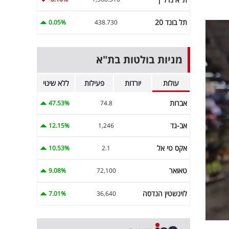
תל בונד 20
0.05%
438.730
מניות בולטות בת"א
עולות
יורדות
פעילות
ללא שינוי
אברות
47.53%
74.8
אב-גד
12.15%
1,246
אקס טי אל
10.53%
2.1
טאואר
9.08%
72,100
לוינשטין הנדסה
7.01%
36,640