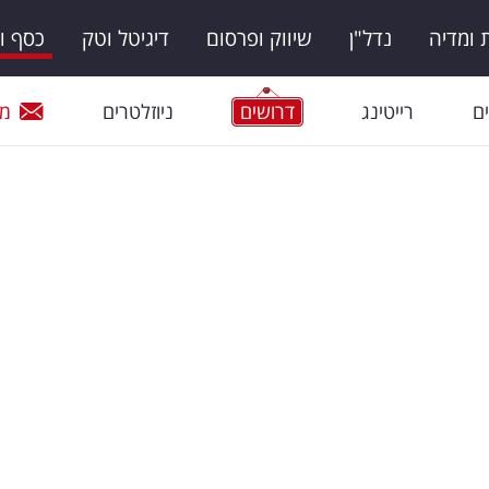
ומדיה
נדל"ן
שיווק ופרסום
דיגיטל וטק
כסף ו
ם
רייטינג
דרושים
ניוזלטרים
מי