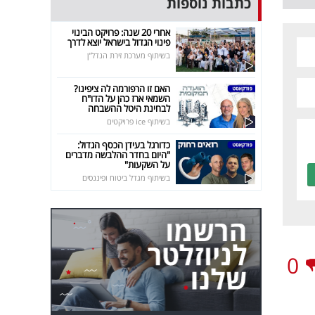
כתבות נוספות
אחרי 20 שנה: פרויקט הבינוי
פינוי הגדול בישראל יוצא לדרך
בשיתוף מערכת זירת הנדל"ן
האם זו הרפורמה לה ציפינו?
השמאי ארז כהן על הדו"ח
לבחינת היטל ההשבחה
בשיתוף ice פרויקטים
כדורגל בעידן הכסף הגדול:
"היום בחדר ההלבשה מדברים
על השקעות"
בשיתוף מגדל ביטוח ופיננסים
0