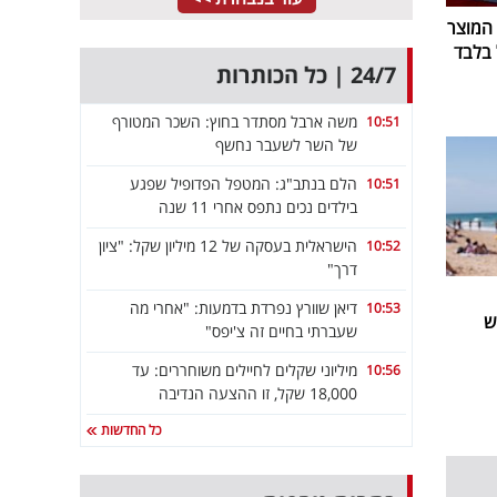
 המוצר
24/7 | כל הכותרות
משה ארבל מסתדר בחוץ: השכר המטורף
10:51
של השר לשעבר נחשף
הלם בנתב"ג: המטפל הפדופיל שפגע
10:51
בילדים נכים נתפס אחרי 11 שנה
הישראלית בעסקה של 12 מיליון שקל: "ציון
10:52
דרך"
דיאן שוורץ נפרדת בדמעות: "אחרי מה
10:53
ש
שעברתי בחיים זה צ'יפס"
מיליוני שקלים לחיילים משוחררים: עד
10:56
18,000 שקל, זו ההצעה הנדיבה
כל החדשות