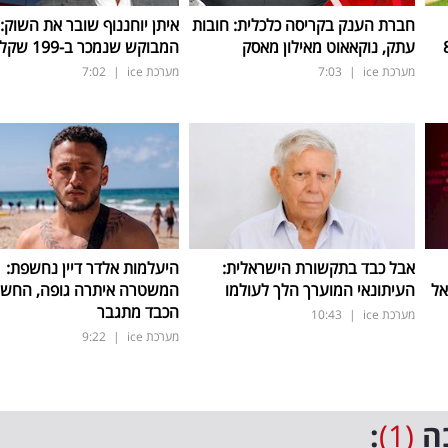
חברת הענק בקריסה כלכלית: חובות
איתן יוחננוף שובר את השוק:
ב-800
עתק, נוקאאוט מאילון מאסק
המבוקש שנמכר ב-199 שקל בלבד
מערכת ice
|
7:03
מערכת ice
|
7:02
אבל כבד בתקשורת הישראלית:
היעלמות אלדר דיין נחשפת:
אל
העיתונאי המוערך הלך לעולמו
המשטרה איתרה גופה, החש
הכבד מתגבר
מערכת ice
|
10:43
מערכת ice
|
9:22
ה
(1)
: