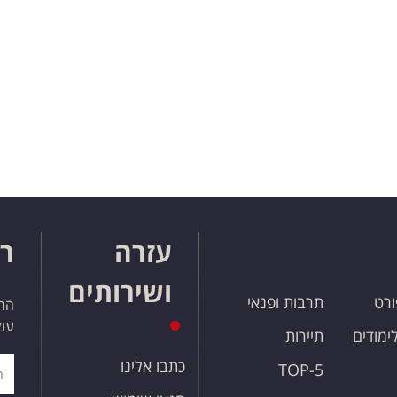
עזרה
רו
ושירותים
ורט
תרבות ופנאי
הרש
עול
לימודים
תיירות
כתבו אלינו
TOP-5