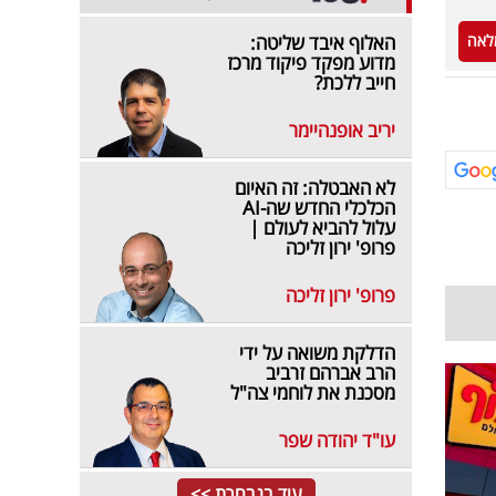
לאה
האלוף איבד שליטה:
מדוע מפקד פיקוד מרכז
חייב ללכת?
יריב אופנהיימר
לא האבטלה: זה האיום
הכלכלי החדש שה-AI
עלול להביא לעולם |
פרופ' ירון זליכה
פרופ' ירון זליכה
הדלקת משואה על ידי
הרב אברהם זרביב
מסכנת את לוחמי צה"ל
עו"ד יהודה שפר
עוד בנבחרת >>