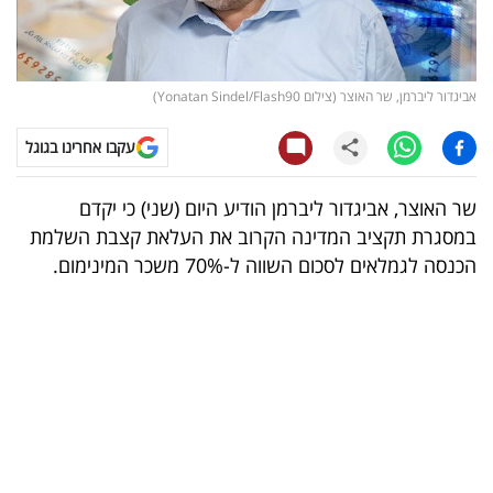
קריפטו
ויראלי
אביגדור ליברמן, שר האוצר (צילום Yonatan Sindel/Flash90)
טלוויזיה
עקבו אחרינו בגוגל
עסקי
שר האוצר, אביגדור ליברמן הודיע היום (שני) כי יקדם
ספורט
במסגרת תקציב המדינה הקרוב את העלאת קצבת השלמת
הכנסה לגמלאים לסכום השווה ל-70% משכר המינימום.
קריירה
ולימודים
מינויים
רייטינג
רכב