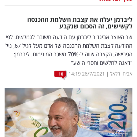
נדל"ן
ליברמן יעלה את קצבת השלמת ההכנסה
דיגיטל
לקשישים, זה הסכום שנקבע
וטק
שר האוצר אביגדור ליברמן עם הודעה חשובה לגמלאים. לפי
ההודעה קצבת השלמת ההכנסה של אדם מעל לגיל 67, גיל
שיווק
הפרישה, הקצבה שווה ל-70% משכר המינימום. ליברמן:
ופרסום
"דאגה לחלשים וחסרי הישע"
משפט
אביחי דלאל
|
26/7/2021
14:19
10
מדדים
ומחקרים
דעות
רכילות
עסקית