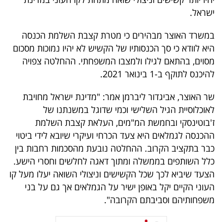
40
ישראל.
במשרד האוצר מבהירים כי מטרת קצבת השלמת הכנסה
שיתופי
היא לוודא כי סך הכנסותיו של הקשיש לא יהיו נמוכות מסכום
מסוים, בהתאם לגילו ולמצבו המשפחתי. ההחלטה צפויה
פעולה
להיכנס לתוקף ב-1 בינואר 2021.
שר האוצר, אביגדור ליברמן אמר: "מדינת ישראל מחויבת
לאוכלוסיית הגיל השלישי וכמי שדוגל במשנתנו של
דרושים
ז'בוטינסקי ובחמשת המ"מים, העלאת קצבת השלמת
ניוזלטרים
ההכנסה לגמלאים היא צעד הכרחי ועיקרי שיובא לידי ביטוי
כבר בתקציב הקרוב. ההחלטה נובעת מהסכמות רחבות בין
כלל השותפים בממשלה ומתוך דאגה לחלשים וחסרי הישע.
מייל
הצעד שיביא לכך שכל הקשישים וניצולי השואה יעלו מעל קו
העוני הקיים יקל באופן ישיר על הגמלאים אך גם על בני
אדום
משפחותיהם וסביבתם הקרובה".