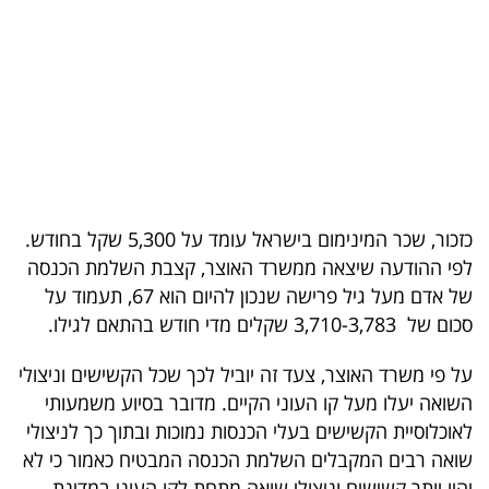
בריאות
תרבות
ופנאי
תיירות
TOP-
כזכור, שכר המינימום בישראל עומד על 5,300 שקל בחודש.
5
לפי ההודעה שיצאה ממשרד האוצר, קצבת השלמת הכנסה
של אדם מעל גיל פרישה שנכון להיום הוא 67, תעמוד על
המילון
סכום של 3,710-3,783 שקלים מדי חודש בהתאם לגילו.
הכלכלי
על פי משרד האוצר, צעד זה יוביל לכך שכל הקשישים וניצולי
פודקאסט
השואה יעלו מעל קו העוני הקיים. מדובר בסיוע משמעותי
לאוכלוסיית הקשישים בעלי הכנסות נמוכות ובתוך כך לניצולי
40
שואה רבים המקבלים השלמת הכנסה המבטיח כאמור כי לא
UNDER
יהיו יותר קשישים וניצולי שואה מתחת לקו העוני במדינת