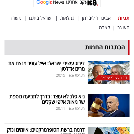
עקבו אחרינו
פרסמו
באייס
תגיות
אביגדור ליברמן
|
גמלאות
|
ישראל ביתנו
|
משרד
עקבו
האוצר
|
קצבה
אחרינו:
הכתבות החמות
דירוג עשירי ישראל: אייל עופר מנצח את
מרים אדלסון
מערכת ice
|
20:15
דירוג עשירי ישראל
גיא פלג לא עוצר: בדרך לתביעה נוספת
של מאות אלפי שקלים
מערכת ice
|
20:11
דרמה ברשת הסופרמרקטים: איומים ונזק