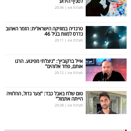
לסניף הידוע
מערכת ice
|
20:36
טרגדיה במוזיקה הישראלית: הזמר האהוב
נדרס למוות בגיל 46
מערכת ice
|
20:11
אייל ברקוביץ': "ניצלתי מפיגוע. הרגו
אותם, פחד אלוהים"
מערכת ice
|
20:12
טום שלח באבל כבד: "צער גדול, ההלוויה
הייתה אתמול"
מערכת ice
|
20:38