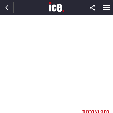
ראשי
הנבחרת
השוק
תקשורת
ומדיה
כסף
וצרכנות
כסף וצרכנות