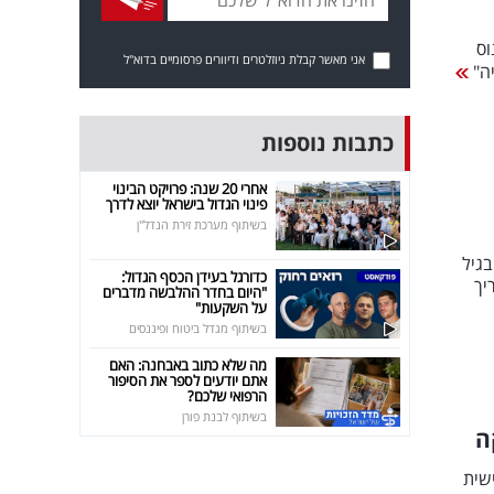
וס
אני מאשר קבלת ניוזלטרים ודיוורים פרסומיים בדוא"ל
יה"
כתבות נוספות
אחרי 20 שנה: פרויקט הבינוי
פינוי הגדול בישראל יוצא לדרך
בשיתוף מערכת זירת הנדל"ן
בגיל
כדורגל בעידן הכסף הגדול:
יך
"היום בחדר ההלבשה מדברים
על השקעות"
בשיתוף מגדל ביטוח ופיננסים
מה שלא כתוב באבחנה: האם
אתם יודעים לספר את הסיפור
הרפואי שלכם?
בשיתוף לבנת פורן
ה
שית