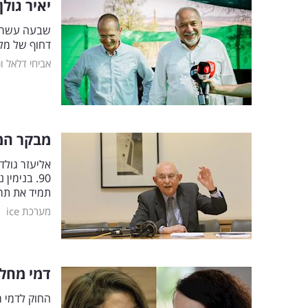
יאיר גולן ועוד 16 ח"כים מהקואליצ
שבעה עשר חב
דחוף של מל
אביחי דלאל
ונ
מבקר המד
אליעזר גולד
90. בנימי
תמיד את תר
|
מערכת ice
דמי מחל
החוק לדמי 