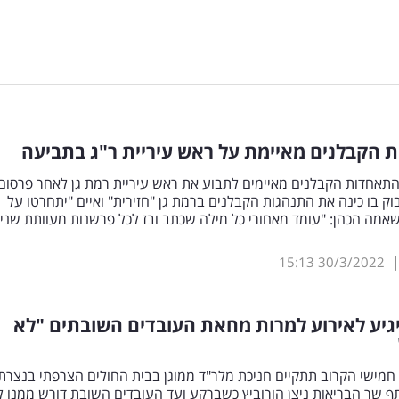
 הקבלנים מאיימת על ראש עיריית ר"ג בתביעה
והתאחדות הקבלנים מאיימים לתבוע את ראש עיריית רמת גן לאחר פרסום
וק בו כינה את התנהגות הקבלנים ברמת גן "חזירית" ואיים "יתחרטו על
אמה הכהן: "עומד מאחורי כל מילה שכתב ובז לכל פרשנות מעוותת שני
15:13
30/3/2022
יגיע לאירוע למרות מחאת העובדים השובתים "לא
 חמישי הקרוב תתקיים חניכת מלר"ד ממוגן בבית החולים הצרפתי בנצרת 
 שר הבריאות ניצן הורוביץ כשברקע ועד העובדים השובת דורש ממנו ל