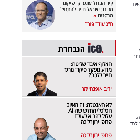
קיר הברזל שנסדק: שיקום
שים
מדינת ישראל חייב להתחיל
מבפנים
ח"כ עודד פורר
הנבחרת
תה.
האלוף איבד שליטה:
מדוע מפקד פיקוד מרכז
חייב ללכת?
יריב אופנהיימר
לא האבטלה: זה האיום
הכלכלי החדש שה-AI
עלול להביא לעולם |
.
פרופ' ירון זליכה
שלה"
פרופ' ירון זליכה