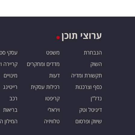
ערוצי תוכן
הנבחרת
משפט
עסקי ספ
השוק
מדדים ומחקרים
קריירה ו
תקשורת ומדיה
דעות
מינויים
כסף וצרכנות
רכילות עסקית
רייטינג
נדל"ן
קריפטו
רכב
דיגיטל וטק
ויראלי
בריאות
שיווק ופרסום
טלוויזיה
המילון ה