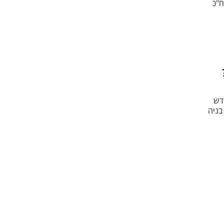
ח"כ
דש
בניה