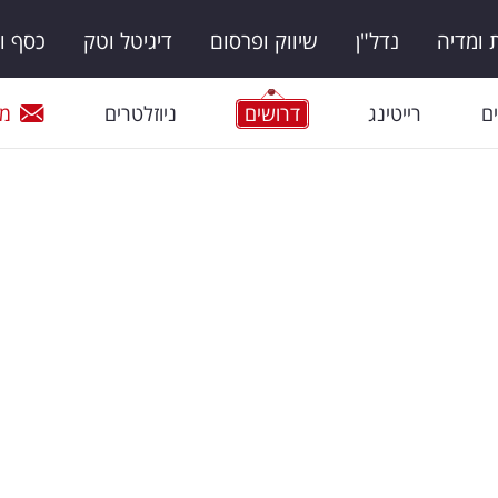
ומדיה
נדל"ן
שיווק ופרסום
דיגיטל וטק
כסף ו
ם
רייטינג
דרושים
ניוזלטרים
מי