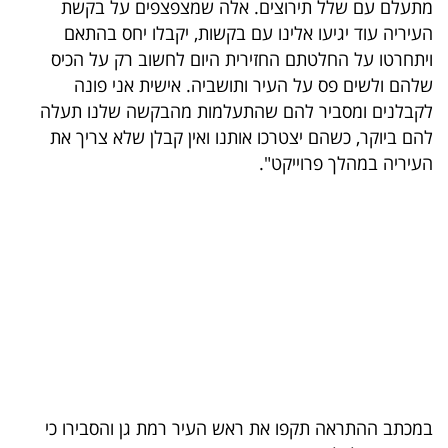
מתעלם עם שלל תירוצים. אלה שמצפצפים על בקשת
40
העיריה עוד יגיעו אלינו עם בקשות, יקבלו יחס בהתאם
ויתחרטו על החלטתם החזירית היום לחשוב רק על הכיס
שלהם ולשים פס על העיר ותושביה. אישית אני פונה
שיתופי
לקבלנים ומסביר להם שהתעלמות מהבקשה שלנו תעלה
פעולה
להם ביוקר, כשהם יצטרכו אותנו ואין קבלן שלא צריך את
העיריה במהלך פרוייקט".
דרושים
ניוזלטרים
מייל
אדום
במכתב ההתראה תקפו את ראש העיר רמת גן והסבירו כי