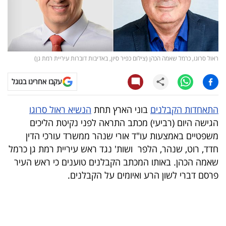
קריפטו
ויראלי
ראול סרוגו, כרמל שאמה הכהן (צילום כפיר סיון, באדיבות דוברות עיריית רמת גן)
טלוויזיה
עקבו אחרינו בגוגל
עסקי
ספורט
התאחדות הקבלנים
בוני הארץ תחת
הנשיא ראול סרוגו
הגישה היום (רביעי) מכתב התראה לפני נקיטת הליכים
קריירה
משפטיים באמצעות עו"ד אורי שנהר ממשרד עורכי הדין
ולימודים
חדד, רוט, שנהר, הלפר ושות' נגד ראש עיריית רמת גן כרמל
שאמה הכהן. באותו המכתב הקבלנים טוענים כי ראש העיר
מינויים
פרסם דברי לשון הרע ואיומים על הקבלנים.
רייטינג
רכב