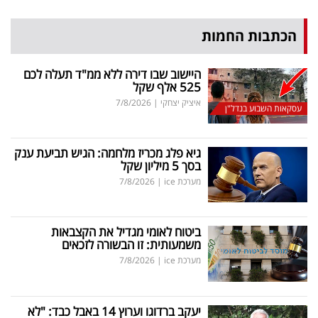
הכתבות החמות
היישוב שבו דירה ללא ממ"ד תעלה לכם
525 אלף שקל
איציק יצחקי
|
7/8/2026
עסקאות השבוע בנדל"ן
גיא פלג מכריז מלחמה: הגיש תביעת ענק
בסך 5 מיליון שקל
מערכת ice
|
7/8/2026
ביטוח לאומי מגדיל את הקצבאות
משמעותית: זו הבשורה לזכאים
מערכת ice
|
7/8/2026
יעקב ברדוגו וערוץ 14 באבל כבד: "לא