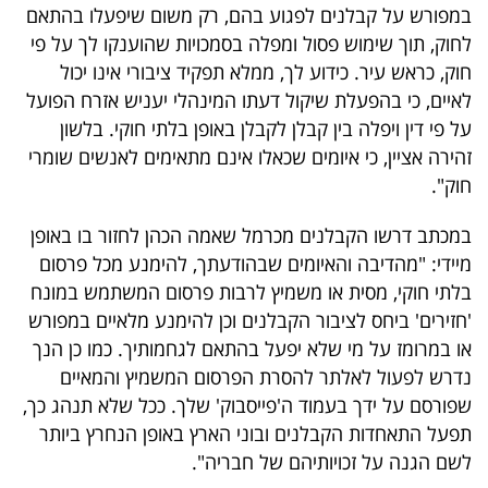
במפורש על קבלנים לפגוע בהם, רק משום שיפעלו בהתאם
לחוק, תוך שימוש פסול ומפלה בסמכויות שהוענקו לך על פי
חוק, כראש עיר. כידוע לך, ממלא תפקיד ציבורי אינו יכול
לאיים, כי בהפעלת שיקול דעתו המינהלי יעניש אזרח הפועל
על פי דין ויפלה בין קבלן לקבלן באופן בלתי חוקי. בלשון
זהירה אציין, כי איומים שכאלו אינם מתאימים לאנשים שומרי
חוק".
במכתב דרשו הקבלנים מכרמל שאמה הכהן לחזור בו באופן
מיידי: "מהדיבה והאיומים שבהודעתך, להימנע מכל פרסום
בלתי חוקי, מסית או משמיץ לרבות פרסום המשתמש במונח
'חזירים' ביחס לציבור הקבלנים וכן להימנע מלאיים במפורש
או במרומז על מי שלא יפעל בהתאם לגחמותיך. כמו כן הנך
נדרש לפעול לאלתר להסרת הפרסום המשמיץ והמאיים
שפורסם על ידך בעמוד ה'פייסבוק' שלך. ככל שלא תנהג כך,
תפעל התאחדות הקבלנים ובוני הארץ באופן הנחרץ ביותר
לשם הגנה על זכויותיהם של חבריה".