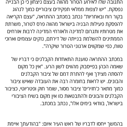
התגובה שלו לאירוע הטרור מהווה בעצם ניצחון כי כן הבנייה
פרסמו
נפסקת. "יש לצפות ממלאי תפקידים ציבוריים כמוך לנהוג
באייס
בקור רוח ובאחריות" נכתב במכתב ההתראה, "עצם הקריאה
להפסקת פעילות הבניה בישראל מהווה פרס לטרור, משרתת
עקבו
את מטרותיו ותגרום למדינה ולאזרחי המדינה לרבות אזרחים
אחרינו:
הממתינים להשלמת בנייתה של דירתם, נזקים עצומים וארוכי
טווח, כפי שמקווים ארגוני הטרור שיקרה".
במכתב ההתראה טוענת התאחדות הקבלנים כי דבריו של
שאמה הכהן בפייסבוק מהווים לשון הרע. "אין כל מקום
להסתה מצידך ואף להתרת דמם של ציבור הקבלנים
והבונים. יש לראות בחומרה רבה את העובדה שאיש ציבור
כמוך מתאר כ'חזירים' ציבור מסור, שומר חוק ופטריוטי, כציבור
הקבלנים והבונים ולהתבטאות כזו אין מקום בשיח הציבורי
בישראל, בוודאי בימים אלו", נכתב במכתב.
בהמשך ייחסו לדבריו של ראש העיר איום: "בהודעתך איימת