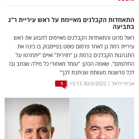
נדל"ן
התאחדות הקבלנים מאיימת על ראש עיריית ר"ג
דיגיטל
בתביעה
וטק
ראול סרוגו והתאחדות הקבלנים מאיימים לתבוע את ראש
עיריית רמת גן לאחר פרסום פוסט בפייסבוק בו כינה את
שיווק
התנהגות הקבלנים ברמת גן "חזירית" ואיים "יתחרטו על
ופרסום
החלטתם". שאמה הכהן: "עומד מאחורי כל מילה שכתב ובז
לכל פרשנות מעוותת שניתנת לכך"
משפט
אביחי דלאל
|
30/3/2022
15:13
1
מדדים
ומחקרים
דעות
רכילות
עסקית