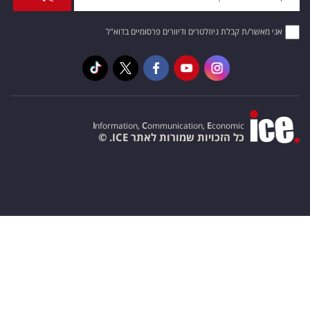
אני מאשר/ת קבלת ניוזלטרים ודיוורים פרסומיים בדוא"ל
I
nformation,
C
ommunication,
E
conomic
כל הזכויות שמורות לאתר ICE. ©