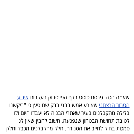
בריאות
תרבות
ופנאי
תיירות
TOP-
5
המילון
הכלכלי
שאמה הכהן פרסם פוסט בדף הפייסבוק בעקבות
אירוע
הטרור הרצחני
שאירע אמש בבני ברק שם טען כי "ביקשנו
פודקאסט
בלילה מהקבלנים בעיר שאתרי הבניה לא יעבדו היום ולו
לטובת תחושת הבטחון שנפגעה. חשוב להבין שאין לנו
40
סמכות בחוק לחייב את הסגירה. חלק מהקבלנים מכבד וחלק
UNDER