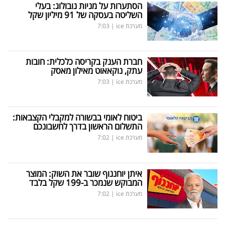
הסתערות על מניות נובולוג: בעלי
השליטה בעסקה של 91 מיליון שקל
מערכת ice
|
7:03
חברת הענק בקריסה כלכלית: חובות
עתק, נוקאאוט מאילון מאסק
מערכת ice
|
7:03
ביטוח לאומי בבשורה למקבלי הקצבאות:
התשלום הראשון בדרך לחשבונכם
מערכת ice
|
7:02
איתן יוחננוף שובר את השוק: המוצר
המבוקש שנמכר ב-199 שקל בלבד
מערכת ice
|
7:02