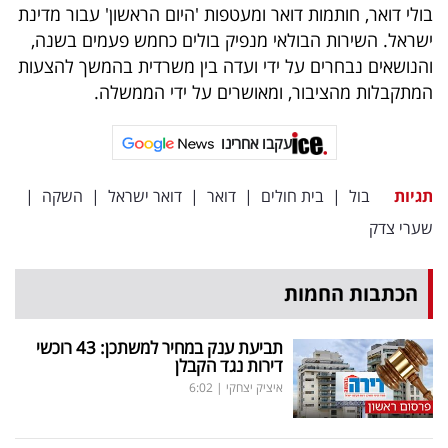
בולי דואר, חותמות דואר ומעטפות 'היום הראשון' עבור מדינת
ישראל. השירות הבולאי מנפיק בולים כחמש פעמים בשנה,
והנושאים נבחרים על ידי ועדה בין משרדית בהמשך להצעות
המתקבלות מהציבור, ומאושרים על ידי הממשלה.
עקבו אחרינו
תגיות
בול
|
בית חולים
|
דואר
|
דואר ישראל
|
השקה
|
שערי צדק
הכתבות החמות
תביעת ענק במחיר למשתכן: 43 רוכשי
דירות נגד הקבלן
איציק יצחקי
|
6:02