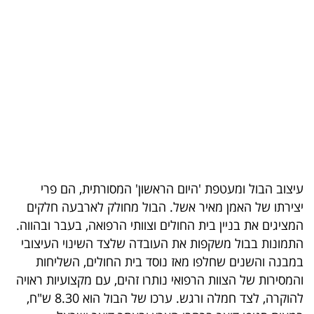
בריאות
תרבות
ופנאי
תיירות
TOP-
5
עיצוב הבול ומעטפת 'היום הראשון' המסורתית, הם פרי
המילון
יצירתו של האמן מאיר אשל. הבול מחולק לארבעה חלקים
הכלכלי
המציגים את בניין בית החולים וצוותי הרפואה, בעבר ובהווה.
התמונות בבול משקפות את העובדה שלצד השינוי העיצובי
פודקאסט
במבנה והשנים שחלפו מאז נוסד בית החולים, השליחות
והמסירות של הצוות הרפואי נותרו זהים, עם מקצועיות ראויה
40
להוקרה, לצד חמלה ורגש. ערכו של הבול הוא 8.30 ש"ח,
UNDER