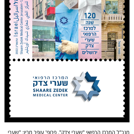
מנכ"ל המרכז הרפואי "שערי צדק", פרופ' עופר מרין: "שערי