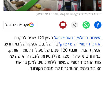
קריפטו
דואר ישראל (צילום Magma Images, דוברות דואר ישראל)
ויראלי
עקבו אחרינו בגוגל
טלוויזיה
השירות הבולאי
ב
דואר ישראל
מציין 120 שנים להקמת
עסקי
המרכז הרפואי 'שערי צדק'
בירושלים, בהנפקה של בול חדש.
ספורט
הנפקת הבול, חוגגת 120 שנים של פעילות למוסד הוותיק,
ובמיוחד בתקופה זו, מצדיעה למסירות ולעבודה הקשה של
קריירה
צוות המרכז הרפואי שעושה לילות כימים למען בריאות
ולימודים
הציבור בימים המאתגרים של מגפת הקורונה.
מינויים
רייטינג
רכב