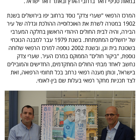
במאות סניפי דואר ברחבי הארץ ובאתר דואר ישראל.
40
המרכז הרפואי "שערי צדק" נוסד ברחוב יפו בירושלים בשנת
1902 במטרה לשרת את האוכלוסייה ההולכת וגדלה של עיר
שיתופי
הבירה, והיה לבית החולים היהודי הראשון בחלקה המערבי
של ירושלים המתפתחת. בשנת 1979 עבר למבנה הנוכחי
פעולה
בשכונת בית וגן, ובשנת 2002 נוספה למרכז הרפואי שלוחה
נוספת, "ביקור חולים" הממוקם במרכז העיר. שערי צדק
נחשב לאחד מבתי החולים המתקדמים, החדישים והמובילים
דרושים
בישראל, ונותן מענה רפואי נרחב בכל תחומי הרפואה, זאת
לצד תכניות מחקר רפואי בעלות שם בין-לאומי.
ניוזלטרים
מייל
אדום