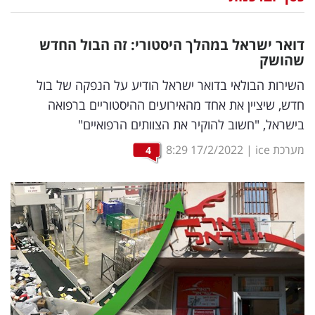
נדל"ן
דואר ישראל במהלך היסטורי: זה הבול החדש
דיגיטל
שהושק
וטק
השירות הבולאי בדואר ישראל הודיע על הנפקה של בול
חדש, שיציין את אחד מהאירועים ההיסטוריים ברפואה
שיווק
בישראל, "חשוב להוקיר את הצוותים הרפואיים"
ופרסום
מערכת ice
|
17/2/2022
8:29
4
משפט
מדדים
ומחקרים
דעות
רכילות
עסקית