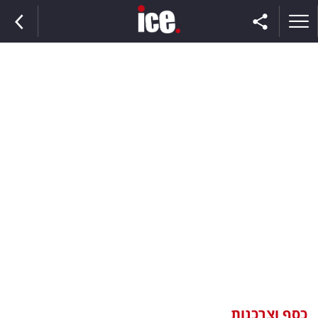
ראשי
הנבחרת
השוק
תקשורת
ומדיה
כסף
וצרכנות
כסף וצרכנות