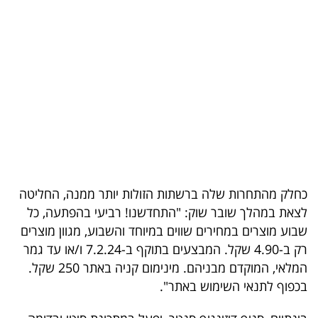
בריאות
תרבות
ופנאי
תיירות
TOP-
5
כחלק מהתחרות שלה ברשתות הזולות יותר ממנה, החליטה
המילון
לצאת במהלך שובר שוק: "התחדשנו! רביעי בהפתעה, כל
הכלכלי
שבוע מוצרים במחירים שווים במיוחד והשבוע, מגוון מוצרים
רק ב-4.90 שקל. המבצעים בתוקף ב-7.2.24 ו/או עד גמר
פודקאסט
המלאי, המוקדם מבניהם. מינימום קניה באתר 250 שקל.
בכפוף לתנאי השימוש באתר".
40
UNDER