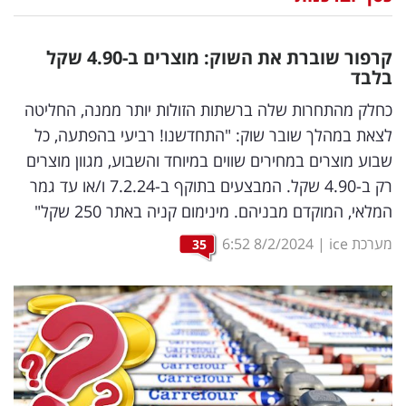
נדל"ן
קרפור שוברת את השוק: מוצרים ב-4.90 שקל
דיגיטל
בלבד
וטק
כחלק מהתחרות שלה ברשתות הזולות יותר ממנה, החליטה
לצאת במהלך שובר שוק: "התחדשנו! רביעי בהפתעה, כל
שיווק
שבוע מוצרים במחירים שווים במיוחד והשבוע, מגוון מוצרים
ופרסום
רק ב-4.90 שקל. המבצעים בתוקף ב-7.2.24 ו/או עד גמר
המלאי, המוקדם מבניהם. מינימום קניה באתר 250 שקל"
משפט
מערכת ice
|
8/2/2024
6:52
35
מדדים
ומחקרים
דעות
רכילות
עסקית