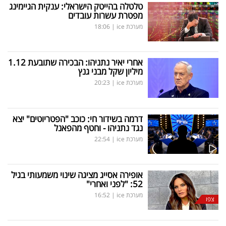
טלטלה בהייטק הישראלי: ענקית הגיימינג
מפטרת עשרות עובדים
מערכת ice
|
18:06
אחרי יאיר נתניהו: הבכירה שתובעת 1.12
מיליון שקל מבני גנץ
מערכת ice
|
20:23
דרמה בשידור חי: כוכב "הפטריוטים" יצא
נגד נתניהו - וחטף מהפאנל
מערכת ice
|
22:54
אופירה אסייג מציגה שינוי משמעותי בגיל
52: "לפני ואחרי"
מערכת ice
|
16:52
צפו