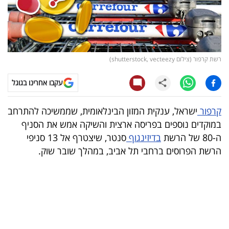
קריפטו
ויראלי
רשת קרפור (צילום shutterstock, vecteezy)
טלוויזיה
עקבו אחרינו בגוגל
עסקי
ספורט
קרפור
ישראל, ענקית המזון הבינלאומית, שממשיכה להתרחב
במוקדים נוספים בפריסה ארצית והשיקה אמש את הסניף
קריירה
ה-80 של הרשת
בדיזינגוף
סנטר, שיצטרף אל 13 סניפי
ולימודים
הרשת הפרוסים ברחבי תל אביב, במהלך שובר שוק.
מינויים
רייטינג
רכב