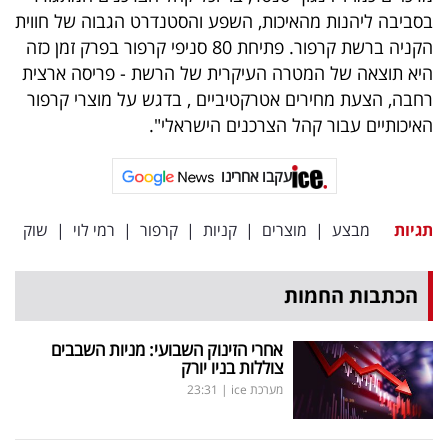
פרסמו
בסביבה ליהנות מהאיכות, השפע והסטנדרט הגבוה של חווית
באייס
הקניה ברשת קרפור. פתיחת 80 סניפי קרפור בפרק זמן כזה
היא תוצאה של המטרה העיקרית של הרשת - פריסה ארצית
עקבו
רחבה, הצעת מחירים אטרקטיביים , בדגש על מוצרי קרפור
אחרינו:
האיכותיים עבור קהל הצרכנים הישראלי".
עקבו אחרינו
תגיות
מבצע
|
מוצרים
|
קניות
|
קרפור
|
רמי לוי
|
שוק
הכתבות החמות
אחרי הזינוק השבועי: מניות השבבים
צוללות בניו יורק
מערכת ice
|
23:31