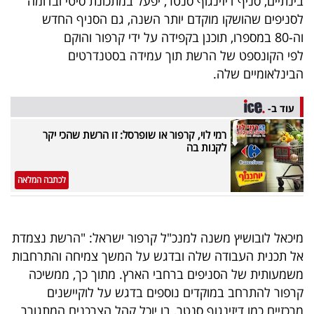
בינתיים, סניף דיזינגוף סנטר, יפעל במתכונת סיטי ובדומה
40
לסניפים שהושקו מוקדם יותר השנה, גם הסניף החדש
וה-80 במספרו, תוכנן בקפידה על ידי קרפור והוקם
לפי הקונספט של הרשת תוך עמידה בסטנדרטים
שיתופי
הבינלאומיים שלה.
פעולה
עוד ב-
רמי לוי, קרפור או שופרסל: זו הרשת שהכי יקר
לקנות בה
דרושים
לכתבה המלאה
ניוזלטרים
מיכאל לובושיץ משנה למנכ"ל קרפור ישראל: "הרשת נצמדת
מייל
אל תכנית העבודה שלה ובדגש על המשך צמיחה והתרחבות
אדום
משמעותית של הסניפים ברחבי הארץ. מתוך כך, ממשיכה
קרפור להתרחב במוקדים נוספים בדגש על לוקיישנים
מרכזיים כמו דיזינגוף סנטר, בו יוכל קהל הצרכנים המתגורר