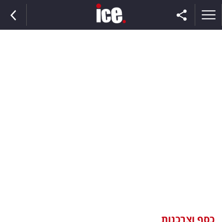
ראשי
הנבחרת
השוק
תקשורת
ומדיה
כסף
וצרכנות
כסף וצרכנות