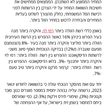
המחיר הממוצע לא השתנה). הממצאים ממחישים את
40
חשיבות השוואת המחיר על ידי הצרכן בין הרשתות לפני
רכישת הסל המשפחתי, כחלק מהצורך לשלוט בעליות
המחירים והבחירה לרכוש במחיר הזול ביותר.
שיתופי
פעולה
באופן כללי רשת הזולה ביותר
רמי לוי
, והיקרה ביותר מגה
בעיר הפרש ביניהן 16% כאשר ההפרש בין הרשת העירונית
הזולה ביותר פוליצר והיקרה ביותר מגה בעיר -8% (הצטמצם
מפעם שעברה מ12%) בבדיקה הנוכחית הוסף סיווג משני
דרושים
לרשתות הדיסקאונט: ההפרש בין רשת הזולה ביותר: רמי לוי
והיקרה ביותר יוחננוף -3%. בלאו הדיסקאונט- ההפרש בין
ניוזלטרים
רשת הזולה ביותר: קרפור מרקט והיקרה ביותר טיב טעם
-7%.
מייל
יחד עם זאת מהסקר הנוכחי עולה כי בהשוואה לחודש ינואר
אדום
2023, נרשמה עליה גבוהה יחסית במספר מוצרים כגון: סוכר
וקטניות (3%), שימורי תירס וירקות (2-3%). כפי שפורסם
ביחס למחסור בשמן זית בישראל, על אף ההפחתה של