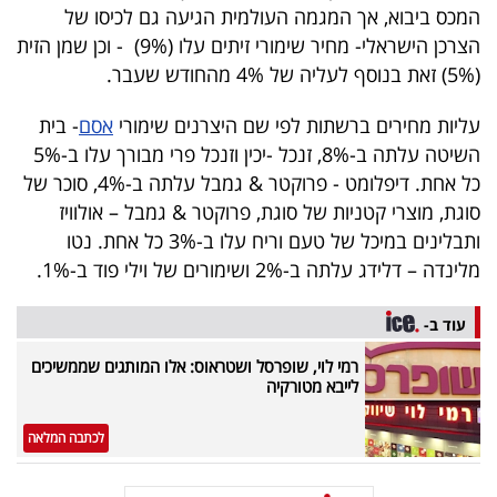
פרסמו
המכס ביבוא, אך המגמה העולמית הגיעה גם לכיסו של
באייס
הצרכן הישראלי- מחיר שימורי זיתים עלו (9%) - וכן שמן הזית
(5%) זאת בנוסף לעליה של 4% מהחודש שעבר.
עקבו
עליות מחירים ברשתות לפי שם היצרנים שימורי
אסם
- בית
אחרינו:
השיטה עלתה ב-8%, זנכל -יכין וזנכל פרי מבורך עלו ב-5%
כל אחת. דיפלומט - פרוקטר & גמבל עלתה ב-4%, סוכר של
סוגת, מוצרי קטניות של סוגת, פרוקטר & גמבל – אולוויז
ותבלינים במיכל של טעם וריח עלו ב-3% כל אחת. נטו
מלינדה – דלידג עלתה ב-2% ושימורים של וילי פוד ב-1%.
עוד ב-
רמי לוי, שופרסל ושטראוס: אלו המותגים שממשיכים
לייבא מטורקיה
לכתבה המלאה