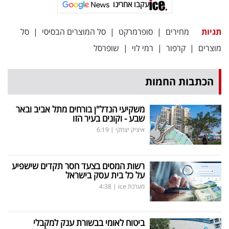
עקבו אחרינו
תגיות
מחירים
|
סופרמרקט
|
סל המוצרים הבסיסי
|
סל
מוצרים
|
קרפור
|
רמי לוי
|
שופרסל
הכתבות החמות
משקיעי הנדל"ן בורחים מתל אביב ובאר
שבע - וקונים בעיר הזו
איציק יצחקי
|
6:19
רשות המסים בצעד חסר תקדים שישפיע
על כל בית עסק בישראל
מערכת ice
|
4:38
ביטוח לאומי בבשורת ענק למקבלי