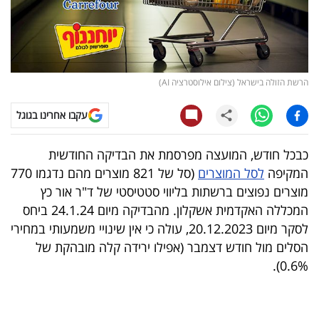
קריפטו
ויראלי
הרשת הזולה בישראל (צילום אילוסטרציה AI)
טלוויזיה
עקבו אחרינו בגוגל
עסקי
ספורט
כבכל חודש, המועצה מפרסמת את הבדיקה החודשית
המקיפה
לסל המוצרים
(סל של 821 מוצרים מהם נדגמו 770
קריירה
מוצרים נפוצים ברשתות בליווי סטטיסטי של ד"ר אור כץ
ולימודים
המכללה האקדמית אשקלון. מהבדיקה מיום 24.1.24 ביחס
לסקר מיום 20.12.2023, עולה כי אין שינויי משמעותי במחירי
מינויים
הסלים מול חודש דצמבר (אפילו ירידה קלה מובהקת של
0.6%).
רייטינג
רכב