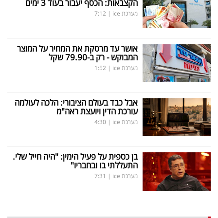
הקצבאות: הכסף יעבור בעוד 3 ימים
מערכת ice
|
7:12
אושר עד מרסקת את המחיר על המוצר
המבוקש - רק ב-79.90 שקל
מערכת ice
|
1:52
אבל כבד בעולם הציבורי: הלכה לעולמה
עורכת הדין ויועצת ראה"מ
מערכת ice
|
4:30
בן כספית על פעיל הימין: "היה חייל שלי.
התעללתי בו ובחבריו"
מערכת ice
|
7:31