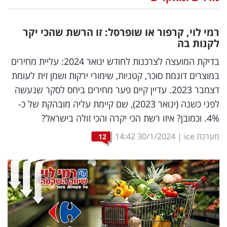
נדל"ן
רמי לוי, קרפור או שופרסל: זו הרשת שהכי יקר
דיגיטל
לקנות בה
וטק
בדיקת המועצה לצרכנות לחודש ינואר 2024: עליית מחירים
במוצרים דוגמת סוכר, קטניות, שימורי ירקות ושמן זית לעומת
שיווק
דצמבר 2023. עדיין קיים פער מחירים ביחס לסקר שנעשה
ופרסום
לפני כשנה (ינואר 2023), שם קיימת עליה מובהקת של כ-
4%. וכמובן? איזו רשת הכי יקרה והכי זולה בישראל?
משפט
מערכת ice
|
30/1/2024
14:42
12
מדדים
ומחקרים
דעות
רכילות
עסקית