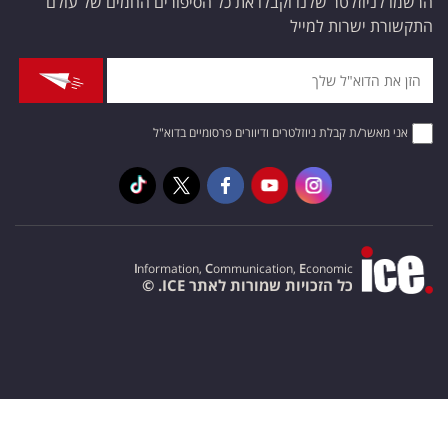
הרשמו לניוזלטר שלנו וקבלו את כל הסיפורים החמים של עולם
התקשורת ישרות למייל
אני מאשר/ת קבלת ניוזלטרים ודיוורים פרסומיים בדוא"ל
I
nformation,
C
ommunication,
E
conomic
כל הזכויות שמורות לאתר ICE. ©