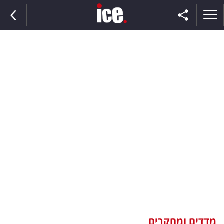
ראשי
הנבחרת
השוק
תקשורת
ומדיה
כסף
וצרכנות
מדדים ומחקרים