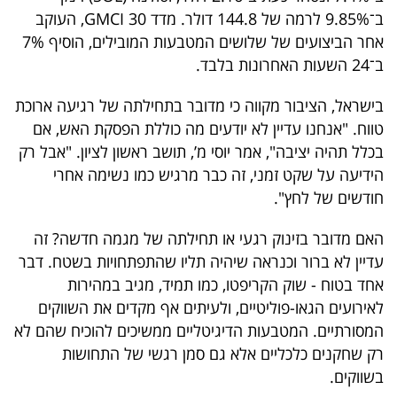
40
ב־9.85% לרמה של 144.8 דולר. מדד GMCI 30, העוקב
אחר הביצועים של שלושים המטבעות המובילים, הוסיף 7%
ב־24 השעות האחרונות בלבד.
שיתופי
בישראל, הציבור מקווה כי מדובר בתחילתה של רגיעה ארוכת
פעולה
טווח. "אנחנו עדיין לא יודעים מה כוללת הפסקת האש, אם
בכלל תהיה יציבה", אמר יוסי מ’, תושב ראשון לציון. "אבל רק
הידיעה על שקט זמני, זה כבר מרגיש כמו נשימה אחרי
דרושים
חודשים של לחץ".
האם מדובר בזינוק רגעי או תחילתה של מגמה חדשה? זה
ניוזלטרים
עדיין לא ברור וכנראה שיהיה תליו שהתפתחויות בשטח. דבר
אחד בטוח - שוק הקריפטו, כמו תמיד, מגיב במהירות
לאירועים הגאו-פוליטיים, ולעיתים אף מקדים את השווקים
מייל
המסורתיים. המטבעות הדיגיטליים ממשיכים להוכיח שהם לא
אדום
רק שחקנים כלכליים אלא גם סמן רגשי של התחושות
בשווקים.