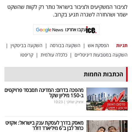
פרסמו
לציבור המשקיעים ולציבור בישראל נותר רק לקוות שהשקט
באייס
ישמר ושהחזרה לשגרה תגיע בקרוב.
עקבו
עקבו אחרינו
אחרינו:
תגיות
הפסקת אש
|
השקעה בבורסה
|
השקעה בביטקוין
|
השקעה במטבעות דיגיטליים
|
כלכלה עולמית
|
קריפטו
הכתבות החמות
מהפכה בדרום: המדינה תסבסד פרויקטים
ב-150 מיליון שקל
איציק יצחקי
|
10:23
פרסום ראשון
מאסק בדרך לעסקת ענק בישראל: אקזיט
כחול לבן ב־6 מיליארד דולר