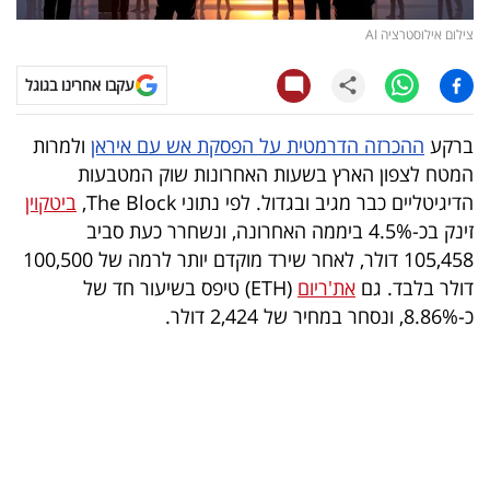
צילום אילוסטרציה AI
קריפטו
עקבו אחרינו בגוגל
ויראלי
ברקע
ההכרזה הדרמטית על הפסקת אש עם איראן
ולמרות
טלוויזיה
המטח לצפון הארץ בשעות האחרונות שוק המטבעות
עסקי
הדיגיטליים כבר מגיב ובגדול. לפי נתוני The Block,
ביטקוין
זינק בכ-4.5% ביממה האחרונה, ונשחרר כעת סביב
ספורט
105,458 דולר, לאחר שירד מוקדם יותר לרמה של 100,500
קריירה
דולר בלבד. גם
את'ריום
(ETH) טיפס בשיעור חד של
כ-8.86%, ונסחר במחיר של 2,424 דולר.
ולימודים
מינויים
רייטינג
רכב