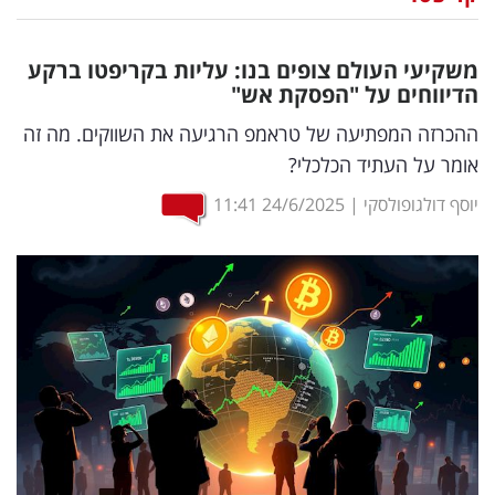
נדל"ן
משקיעי העולם צופים בנו: עליות בקריפטו ברקע
דיגיטל
הדיווחים על "הפסקת אש"
וטק
ההכרזה המפתיעה של טראמפ הרגיעה את השווקים. מה זה
אומר על העתיד הכלכלי?
שיווק
יוסף דולגופולסקי
|
24/6/2025
11:41
ופרסום
משפט
מדדים
ומחקרים
דעות
רכילות
עסקית