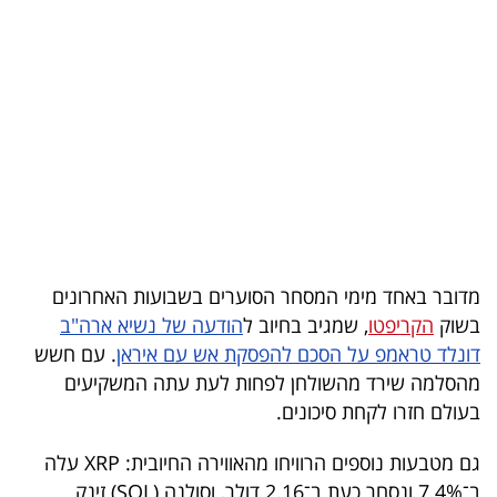
בריאות
תרבות
ופנאי
תיירות
TOP-
5
מדובר באחד מימי המסחר הסוערים בשבועות האחרונים
המילון
בשוק
הקריפטו
, שמגיב בחיוב ל
הודעה של נשיא ארה"ב
הכלכלי
דונלד טראמפ על הסכם להפסקת אש עם איראן
. עם חשש
מהסלמה שירד מהשולחן לפחות לעת עתה המשקיעים
פודקאסט
בעולם חזרו לקחת סיכונים.
40
גם מטבעות נוספים הרוויחו מהאווירה החיובית: XRP עלה
UNDER
ב־7.4% ונסחר כעת ב־2.16 דולר, וסולנה (SOL) זינק