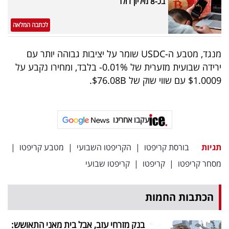
בכ-8 מיליון דולר
פרסמו
באייס
לכתבה המלאה
עקבו
מנגד, מטבע ה-USDC שומר על יציבות גבוהה יותר עם
אחרינו:
ירידה שבועית מזערית של 0.01%- בלבד, ומחירו נקבע על
$1.0009 עם שווי שוק של $76.08B.
עקבו אחרינו
תגיות
בורסת קריפטו
|
הקריפטו השבועי
|
מטבע קריפטו
|
מסחר קריפטו
|
קריפטו
|
קריפטו שבועי
הכתבות החמות
בנק מזרחי עזב, אבל בית מאני התאושש: