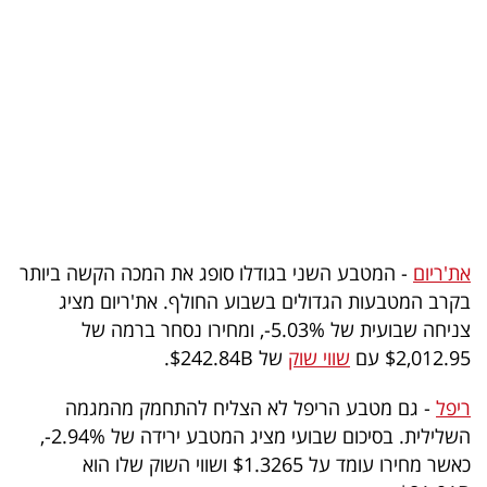
בריאות
תרבות
ופנאי
תיירות
TOP-
5
את'ריום
- המטבע השני בגודלו סופג את המכה הקשה ביותר
בקרב המטבעות הגדולים בשבוע החולף. את'ריום מציג
המילון
צניחה שבועית של 5.03%-, ומחירו נסחר ברמה של
הכלכלי
$2,012.95 עם
שווי שוק
של $242.84B.
פודקאסט
ריפל
- גם מטבע הריפל לא הצליח להתחמק מהמגמה
השלילית. בסיכום שבועי מציג המטבע ירידה של 2.94%-,
40
כאשר מחירו עומד על $1.3265 ושווי השוק שלו הוא
UNDER