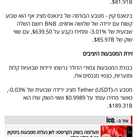
$81.91B.
40
בינאנס קוין - מטבע הבורסה של בינאנס מציג אף הוא שבוע
קשוח עם ירידה של שלושה אחוזים. BNB רושם השלה
שיתופי
שבועית של 3.01%- ומחירו נקבע על $639.50, עם שווי
פעולה
שוק של $85.97B.
זירת המטבעות היציבים
בגזרת המטבעות צמודי הדולר נרשמו ירידות שבועיות קלות
דרושים
ומזעריות, כצפוי מנכסים אלו.
ניוזלטרים
מטבע ה-Tether (USDT) מציג ירידה שבועית של 0.03%-,
כאשר מחירו עומד על $0.9989 ושווי השוק שלו הוא
$189.31B.
מייל
אדום
עוד ב-
תעלומה בשוק הקריפטו: לאן נעלמו מטבעות ביטקוין