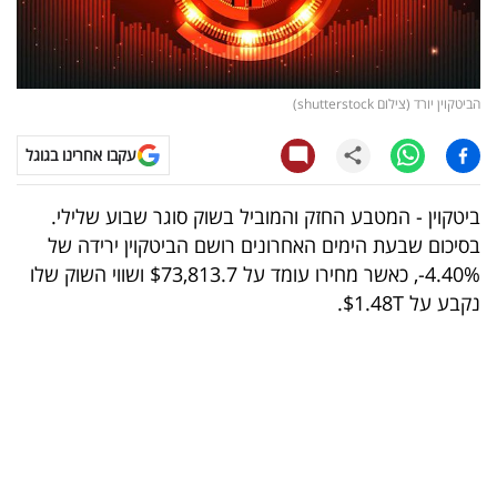
קריפטו
ויראלי
הביטקוין יורד (צילום shutterstock)
טלוויזיה
עקבו אחרינו בגוגל
עסקי
ביטקוין - המטבע החזק והמוביל בשוק סוגר שבוע שלילי.
ספורט
בסיכום שבעת הימים האחרונים רושם הביטקוין ירידה של
4.40%-, כאשר מחירו עומד על $73,813.7 ושווי השוק שלו
קריירה
נקבע על $1.48T.
ולימודים
מינויים
רייטינג
רכב