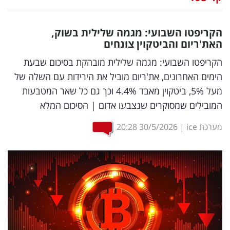
נדל"ן
הקריפטו השבועי: מגמה שלילית בשוק,
דיגיטל
האת'ריום והביטקוין צונחים
וטק
הקריפטו השבועי: מגמה שלילית מובהקת בסיכום שבעת
הימים האחרונים, את'ריום מוביל את הירידות עם השלה של
שיווק
מעל 5%, ביטקוין מאבד 4.4% וכך גם כל שאר המטבעות
ופרסום
המובילים שמסוקרים שנצבעו אדום | הסיכום המלא
משפט
מערכת ice
|
30/5/2026
20:28
מדדים
ומחקרים
דעות
רכילות
עסקית