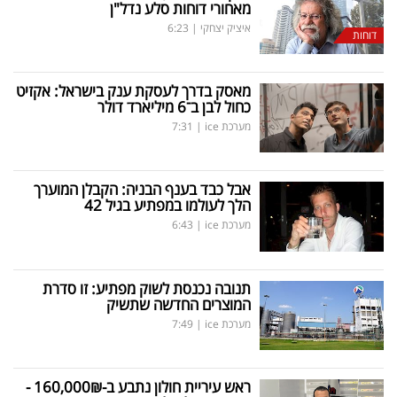
מאחורי דוחות סלע נדל"ן
איציק יצחקי
|
6:23
דוחות
מאסק בדרך לעסקת ענק בישראל: אקזיט
כחול לבן ב־6 מיליארד דולר
מערכת ice
|
7:31
אבל כבד בענף הבניה: הקבלן המוערך
הלך לעולמו במפתיע בגיל 42
מערכת ice
|
6:43
תנובה נכנסת לשוק מפתיע: זו סדרת
המוצרים החדשה שתשיק
מערכת ice
|
7:49
ראש עיריית חולון נתבע ב-160,000₪ -