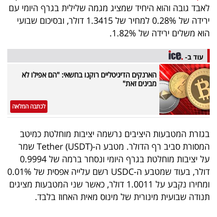
פרסמו
לאבד גובה והוא היחיד שמציג מגמה שלילית בגרף היומי עם
באייס
ירידה של 0.28% למחיר של 1.3415 דולר, ובסיכום שבועי
הוא משלים ירידה של 1.82%.
עקבו
עוד ב-
אחרינו:
הארנקים הדיגיטליים רוקנו בחשאי: "הם אפילו לא
מבינים זאת"
לכתבה המלאה
בגזרת המטבעות היציבים נרשמה יציבות מוחלטת כמיטב
המסורת סביב רף הדולר. מטבע ה-Tether (USDT) שמר
על יציבות מוחלטת בגרף היומי ונסחר ברמה של 0.9994
דולר, בעוד שמטבע ה-USDC רשם עלייה אפסית של 0.01%
ומחירו נקבע על 1.0011 דולר, כאשר שני המטבעות מציגים
תנודה שבועית מינורית של מינוס מאית האחוז בלבד.