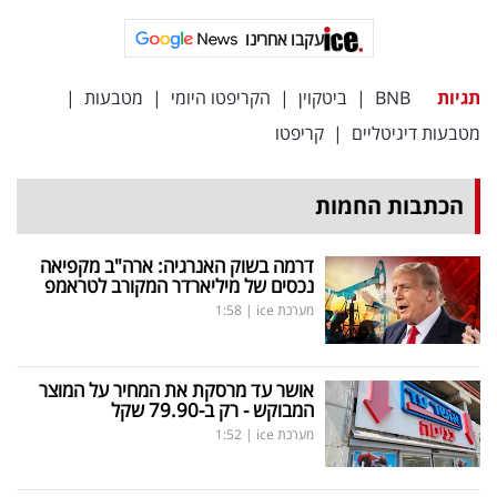
עקבו אחרינו
תגיות
BNB
|
ביטקוין
|
הקריפטו היומי
|
מטבעות
|
מטבעות דיגיטליים
|
קריפטו
הכתבות החמות
דרמה בשוק האנרגיה: ארה"ב מקפיאה
נכסים של מיליארדר המקורב לטראמפ
מערכת ice
|
1:58
אושר עד מרסקת את המחיר על המוצר
המבוקש - רק ב-79.90 שקל
מערכת ice
|
1:52