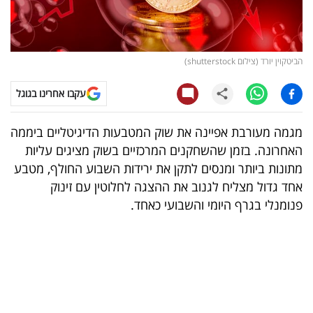
קריפטו
ויראלי
הביטקוין יורד (צילום shutterstock)
טלוויזיה
עקבו אחרינו בגוגל
עסקי
מגמה מעורבת אפיינה את שוק המטבעות הדיגיטליים ביממה
ספורט
האחרונה. בזמן שהשחקנים המרכזיים בשוק מציגים עליות
מתונות ביותר ומנסים לתקן את ירידות השבוע החולף, מטבע
קריירה
אחד גדול מצליח לגנוב את ההצגה לחלוטין עם זינוק
ולימודים
פנומנלי בגרף היומי והשבועי כאחד.
מינויים
רייטינג
רכב