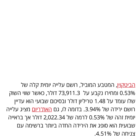
בריאות
תרבות
ופנאי
תיירות
TOP-
5
הביטקוין
, המטבע המוביל, רושם עלייה יומית קלה של
המילון
0.53% ומחירו נקבע על 73,911.3 דולר, כאשר שווי השוק
הכלכלי
שלו עומד על 1.48 טריליון דולר ובסיכום שבועי הוא עדיין
רושם ירידה של 3.94%. בדומה לו, גם
האת'ריום
מציג עלייה
פודקאסט
יומית זהה של 0.53% לרמה של 2,022.34 דולר אך בראייה
שבועית הוא סופג את הירידה החדה ביותר ברשימה עם
40
צניחה של 4.51%.
UNDER