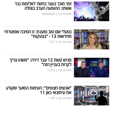
זמר מוכר נעצר בחשד לאלימות נגד
אשתו: ההופעה הערב בוטלה
מערכת ice
|
8/8/2026
נטעלי שם טוב טוענת: זו הסיבה שפוטרתי
מחדשות 13 - "בצעקות"
מערכת ice
|
1:27
מגיש קשת 12 עבר דירה: "משהו צריך
לקרות בעניין הזה"
מערכת ice
|
12:52
"אנשים חצופים": העימות הסוער שקורע
את עיתונאי כאן 11
מערכת ice
|
1:05