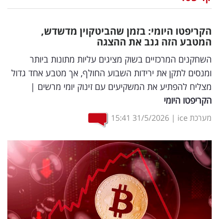
נדל"ן
הקריפטו היומי: בזמן שהביטקוין מדשדש,
דיגיטל
המטבע הזה גנב את ההצגה
וטק
השחקנים המרכזיים בשוק מציגים עליות מתונות ביותר
ומנסים לתקן את ירידות השבוע החולף, אך מטבע אחד גדול
שיווק
מצליח להפתיע את המשקיעים עם זינוק יומי מרשים |
ופרסום
הקריפטו היומי
משפט
מערכת ice
|
31/5/2026
15:41
מדדים
ומחקרים
דעות
רכילות
עסקית