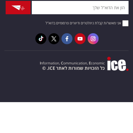
אני מאשר/ת קבלת ניוזלטרים ודיוורים פרסומיים בדוא"ל
I
nformation,
C
ommunication,
E
conomic
כל הזכויות שמורות לאתר ICE. ©