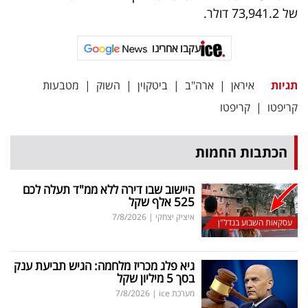
פרסמו
של 73,941.2 דולר.
באייס
עקבו אחרינו
עקבו
אחרינו:
תגיות
איראן
|
ארה"ב
|
ביטקוין
|
השוק
|
מטבעות
קריפטו
|
קריפטו
הכתבות החמות
היישוב שבו דירה ללא ממ"ד תעלה לכם
525 אלף שקל
איציק יצחקי
|
7/8/2026
עסקאות השבוע בנדל"ן
גיא פלג מכריז מלחמה: הגיש תביעת ענק
בסך 5 מיליון שקל
מערכת ice
|
7/8/2026