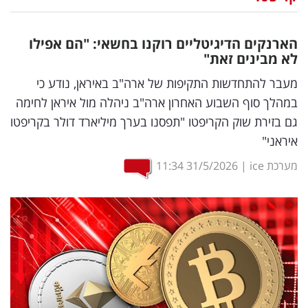
נדל"ן
הארנקים הדיגיטליים רוקנו בחשאי: "הם אפילו
דיגיטל
לא מבינים זאת"
וטק
מעבר להתחדשות התקיפות של ארה"ב באיראן, נודע כי
במהלך סוף השבוע האחרון ארה"ב ניהלה מול איראן לחימה
שיווק
גם בזירת שוק הקריפטו "תפסנו בערך מיליארד דולר בקריפטו
ופרסום
איראני"
משפט
מערכת ice
|
31/5/2026
11:34
מדדים
ומחקרים
דעות
רכילות
עסקית