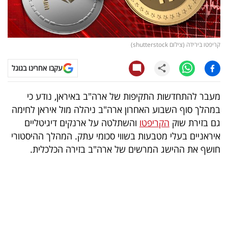
קריפטו
ויראלי
קריפטו בירידה (צילום shutterstock)
טלוויזיה
עקבו אחרינו בגוגל
עסקי
מעבר להתחדשות התקיפות של ארה"ב באיראן, נודע כי
ספורט
במהלך סוף השבוע האחרון ארה"ב ניהלה מול איראן לחימה
גם בזירת שוק
הקריפטו
והשתלטה על ארנקים דיגיטליים
קריירה
איראניים בעלי מטבעות בשווי סכומי עתק. המהלך ההיסטורי
ולימודים
חושף את ההישג המרשים של ארה"ב בזירה הכלכלית.
מינויים
רייטינג
רכב