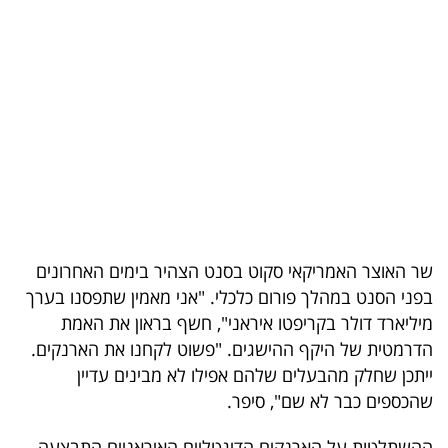
בריאות
תרבות
ופנאי
תיירות
TOP-
5
שר האוצר האמריקאי סקוט בסנט הצהיר בימים האחרונים
המילון
בפני הסנט במהלך פורום כלכלי. "אני מאמין שתפסנו בערך
הכלכלי
מיליארד דולר בקריפטו איראני", חשף בראון את האמת
הדרמטית של היקף ההישגים. "פשוט לקחנו את הארנקים.
פודקאסט
ייתכן שחלק מהבעלים שלהם אפילו לא מבינים עדיין
שהכספים כבר לא שם", סיפר.
40
UNDER
ההשתלטות על הארנקים הדיגטליים האיראניים התבצעה