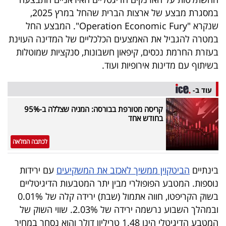
40
במסגרת מבצע של ארצות הברית שהחל במרץ 2025,
שנקרא "Operation Economic Fury". המבצע החל
במטרה להגביל את האמצעים הכלכליים של המדינה העוינת
שיתופי
בעזרת החרמת נכסים, קיפאון חשבונות, סנקציות שמוטלות
פעולה
בשיתוף עם מדינות אירופיות ועוד.
עוד ב-
קריסה מטורפת בבורסה: המניה שצללה ב-95%
דרושים
בחודש אחד
ניוזלטרים
לכתבה המלאה
בינתיים
הביטקוין ממשיך לאכזב את המשקיעים
עם ירידות
מייל
נוספות. המטבע הפופולרי מבין יתר המטבעות הדיגיטליים
אדום
בשוק הקריפטו, חווה אתמול (שבת) ירידה קלה של 0.01%
ובמהלך השבוע נרשמה ירידה של 2.03%. שווי השוק של
המטבע הדיגיטלי הינו 1.48 טריליון דולר והוא נסחר במחיר