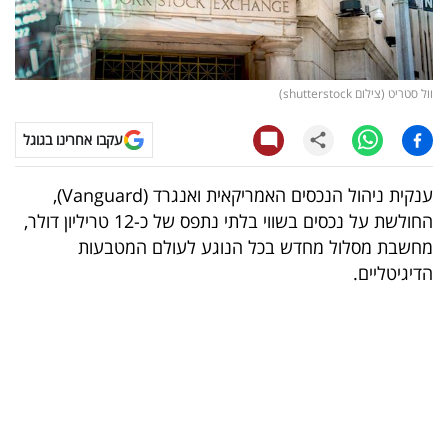
קריפטו
ויראלי
וול סטריט (צילום shutterstock)
טלוויזיה
עקבו אחרינו בגוגל
עסקי
ענקית ניהול הנכסים האמריקאית ואנגרד (Vanguard),
ספורט
החולשת על נכסים בשווי בלתי נתפס של כ-12 טריליון דולר,
מחשבת מסלול מחדש בכל הנוגע לעולם המטבעות
קריירה
הדיגיטליים.
ולימודים
מינויים
רייטינג
רכב