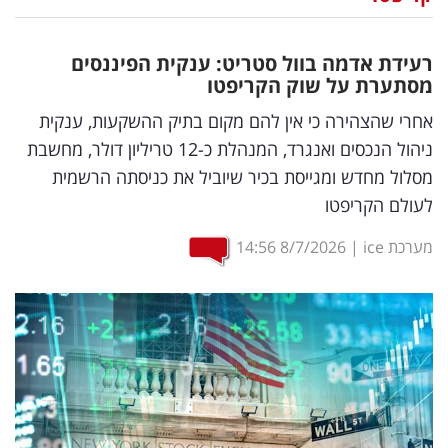
נדל"ן
רעידת אדמה בוול סטריט: ענקית הפיננסים
דיגיטל
מסתערת על שוק הקריפטו
וטק
אחרי שהצהירה כי אין להם מקום בתיק ההשקעות, ענקית
ניהול הנכסים ואנגרד, המנהלת כ-12 טריליון דולר, מחשבת
שיווק
מסלול מחדש ומגייסת בכיר שיוביל את כניסתה הרשמית
ופרסום
לעולם הקריפטו
משפט
מערכת ice
|
8/7/2026
14:56
מדדים
ומחקרים
דעות
רכילות
עסקית