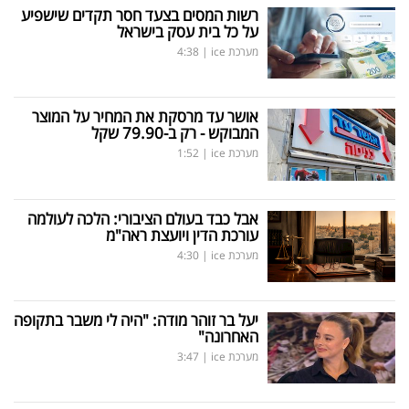
רשות המסים בצעד חסר תקדים שישפיע
על כל בית עסק בישראל
מערכת ice
|
4:38
אושר עד מרסקת את המחיר על המוצר
המבוקש - רק ב-79.90 שקל
מערכת ice
|
1:52
אבל כבד בעולם הציבורי: הלכה לעולמה
עורכת הדין ויועצת ראה"מ
מערכת ice
|
4:30
יעל בר זוהר מודה: "היה לי משבר בתקופה
האחרונה"
מערכת ice
|
3:47