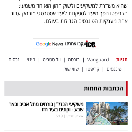
פרסמו
שהיא משדרת למשקיעים ולשוק ההון הוא חד משמעי:
באייס
הקריפטו הפך מיעד לספקנות ליעד אסטרטגי מובהק עבור
אחת מענקיות הפיננסים הגדולות בעולם.
עקבו
אחרינו:
עקבו אחרינו
תגיות
Vanguard
|
בורסה
|
וול סטריט
|
מינוי
|
נכסים
|
פיננסים
|
קריפטו
|
שווי שוק
הכתבות החמות
משקיעי הנדל"ן בורחים מתל אביב ובאר
שבע - וקונים בעיר הזו
איציק יצחקי
|
6:19