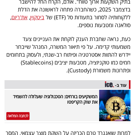
בתיק השקעות ארוך טווח". אולם, הקרח החל להישבר
40
בדצמבר 2025, כשהחברה פתחה לראשונה את הדלת
ללקוחותיה לסחור בתעודות סל (ETF) של
ביטקוין
,
את'ריום
,
סולאנה ומטבעות נוספים.
שיתופי
פעולה
כעת, נראה שחברת הענק לוקחת את העניינים צעד
משמעותי קדימה. על פי תיאור המשרה, המנהל שייבחר
יידרש להתוות אסטרטגיה ופיתוח רב-שנתי, ולעסוק בתחומים
חמים כמו טוקניזציה, מטבעות יציבים (Stablecoins)
דרושים
ופתרונות משמורת (Custody).
ניוזלטרים
עוד ב-
המשקיעים בורחים: הטכנולוגיה שעלולה להשמיד
את שוק הקריפטו
מייל
אדום
לכתבה המלאה
למרות שואנגרד טרם הכריזה על השקת מוצר עצמאי, המסר