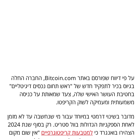
בריאות
תרבות
ופנאי
תיירות
TOP-
5
על פי דיווח שפורסם באתר Bitcoin.com, החברה החלה
בגיוס בכיר לתפקיד חדש של "ראש תחום נכסים דיגיטליים"
המילון
בחטיבת העושר האישי שלה, צעד שמאותת על כניסה
הכלכלי
משמעותית ומעמיקה לשוק הקריפטו.
פודקאסט
מדובר בשינוי דרמטי במיוחד עבור מי שנחשבה עד לא מזמן
לאחת הספקניות הגדולות בוול סטריט. רק בסוף שנת 2024
40
הצהירו בואנגרד כי
למטבעות קריפטוגרפיים
"אין שום מקום
UNDER