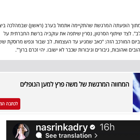
וך הופעתה המרגשת שהתקיימה אתמול בערב (ראשון) שבמהלכה ביצ
לב". לצד שיתוף הסרטון, נסרין שיתפה את עוקביה ברשת החברתית על
יום המורכב הזה: "כאב שמגיע עד העצמות. לב שבור ונפש מרוסקת שש
ים ואהובות, גיבורים וגיבורות שכבר לא ישובו. יהי זכרם ברוך".
המחווה המרגשת של משה פרץ למען הנופלים
לכתבה המ