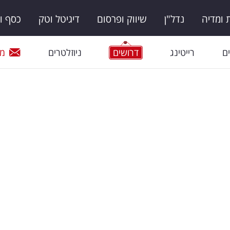
ומדיה
נדל"ן
שיווק ופרסום
דיגיטל וטק
כסף ו
ם
רייטינג
דרושים
ניוזלטרים
מי