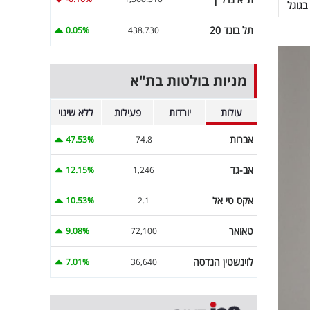
בגוגל
תל בונד 20
0.05%
438.730
מניות בולטות בת"א
עולות
יורדות
פעילות
ללא שינוי
אברות
47.53%
74.8
אב-גד
12.15%
1,246
אקס טי אל
10.53%
2.1
טאואר
9.08%
72,100
לוינשטין הנדסה
7.01%
36,640