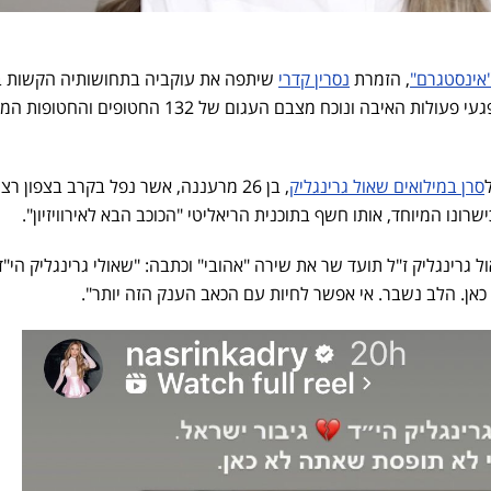
אינסטגרם"
, הזמרת
נסרין קדרי
שיתפה את עוקביה בתחושותיה הקשות 
לחללי מערכות ישראל ונפגעי פעולות האיבה ונוכח מצבם העגום של 132 החטופי
סרן במילואים שאול גרינגליק
, בן 26 מרעננה, אשר נפל בקרב בצפון רצ
רונו המיוחד, אותו חשף בתוכנית הריאליטי "הכוכב הבא לאירוויזיון".
 גרינגליק ז"ל תועד שר את שירה "אהובי" וכתבה: "שאולי גרינגליק הי"ד,
אן. הלב נשבר. אי אפשר לחיות עם הכאב הענק הזה יותר".