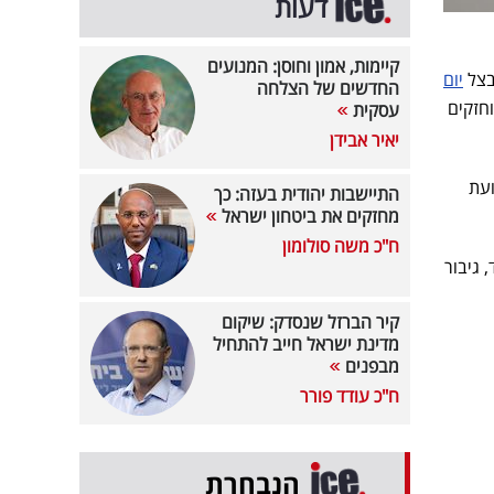
דעות
קיימות, אמון וחוסן: המנועים
בצל
יום
החדשים של הצלחה
ם והחטופות המוחזקים
עסקית
יאיר אבידן
ועת
התיישבות יהודית בעזה: כך
מחזקים את ביטחון ישראל
ח"כ משה סולומון
 גיבור
קיר הברזל שנסדק: שיקום
מדינת ישראל חייב להתחיל
מבפנים
ח"כ עודד פורר
הנבחרת