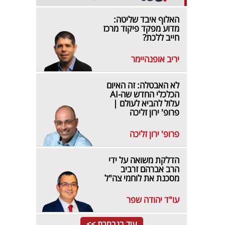
האלוף איבד שליטה:
מדוע מפקד פיקוד מרכז
חייב ללכת?
יריב אופנהיימר
לא האבטלה: זה האיום
הכלכלי החדש שה-AI
עלול להביא לעולם |
פרופ' ירון זליכה
פרופ' ירון זליכה
הדלקת משואה על ידי
הרב אברהם זרביב
מסכנת את לוחמי צה"ל
עו"ד יהודה שפר
עוד בנבחרת >>