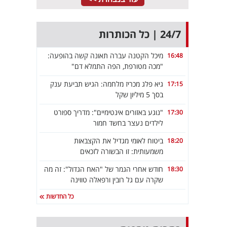
24/7 | כל הכותרות
מיכל הקטנה עברה תאונה קשה בהופעה:
16:48
"מכה מטורפת, הפה התמלא דם"
גיא פלג מכריז מלחמה: הגיש תביעת ענק
17:15
בסך 5 מיליון שקל
"נוגע באזורים אינטימיים": מדריך ספורט
17:30
לילדים נעצר בחשד חמור
ביטוח לאומי מגדיל את הקצבאות
18:20
משמעותית: זו הבשורה לזכאים
חודש אחרי הגמר של "האח הגדול": זה מה
18:30
שקרה עם גל רובין ורפאלה טווינה
כל החדשות