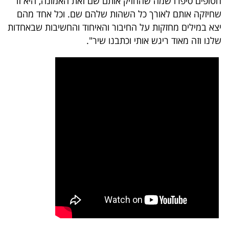
חטופים סיפרו שמה שהחזיק אותם שם זאת האמונה, היא זו
40
שחיזקה אותם לאורך כל השהות שלהם שם. וכל אחד מהם
יצא במילים מחזקות על החיבור והאיחוד והחשיבות שבאחדות
שלנו וזה מאוד ריגש אותי וכתבנו שיר".
שיתופי
פעולה
דרושים
ניוזלטרים
מייל
אדום