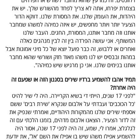
רלוונטים. זה כמו עץ שהוא מחובר לשורש אז הפרחים
בצמרת יפרחו, אתה לא צריך לפחד מהשורש שלך. יש את
היהדות, את העומק שלנו. את המסורת שלנו. דווקא הדור
הצעיר יותר ויותר מחפשים, יש איזה כמיהה למשהו שמחבר
אותנו וזה מחבר אותנו, המסורת, החגים. העבר שלנו
המשותף. אני עושה הפרדה בין זה לבין מנהגים כאלה
ואחרים או ללבוש, זה כבר פועל יוצא של כל מיני אמונות אבל
במהות ובבסיס יש לנו משהו מאוד חזק ושורשי שהוא מחבר
אותנו בנימים שלנו. אני כן מרגיש שיש כמיהה".
תמיד אהבו להשמיע ברדיו שירים בסגנון הזה או שפעם זה
היה אחרת?
"לפני 17 שנים, הייתי די בשיא הקריירה. היה לי שיר להיט
'כל הכוכבים' ועבדתי על אלבום שנקרא 'שירת רבים' ששם
אספתי שירים שלנו מהמקורות היהודיים, ואמרתי שנפיק את
זה לדור הצעיר. הוצאנו אלבום מדהים, בזמנו הלכתי עם זה
לגלגלצ, אמרו לי, שמע, זה היה לפני 17 שנה, אסור היה
להשמיע אפילו משהו שיש בו אפילו את השם 'אל', את יודעת