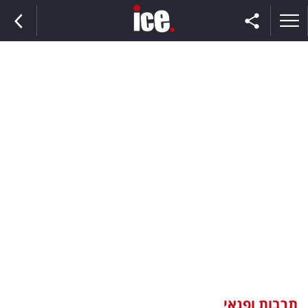
ראשי
הנבחרת
השוק
תקשורת
ומדיה
כסף
וצרכנות
תרבות ופנאי