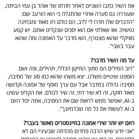
פרסמו
את השיר כתבו השניים לאחר חזרתו של אוהד בן עמי הביתה,
באייס
שעוררה גם סערה אחרי שהתגלה כי הוא הורעב שם:
"הדברים שלו חדרו לי ללב, הם כולם רזו מאוד ומבחינה
עקבו
נפשית. ואז שאלתי אם הוא יסכים שנקליט אותם. יש קטע
אחרינו:
מוזיקלי שהוא מצטרף, הוא מדבר על האמונה ומה שהוא
עבר בשבי".
על מה השיר מדבר?
"רוב המילים הם מתוך התיקון הכללי, תהילים, ופה ושם
הוספנו שינויים משלנו. יצא משהו שהוא כמו סוג של מסיבה,
מסיבה גדולה במדבר אבל עם ערך מוסף של אמונה וקדושה
מאוד חזקה, זה לא שיר דתי, זה שיר לכולם. את הקליפ עשינו
ב-AI, ואפשר ממש לראות שם את המסיבה, אתה יכול היום
ב-AI לעשות את כל מה שבדמיונך".
היום יש יותר שירי אמונה במיינסטרים מאשר בעבר?
"אני יודע שיש הרבה פחדים מהדתה שבעיניי הם לא