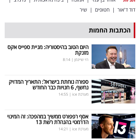
דוד ד'אור
|
חטופים
|
שיר
הכתבות החמות
היום הטוב בהיסטוריה: מניית ספייס אקס
מזנקת
רוי שיינמן
|
8:14
ספורה נוחתת בישראל: התאריך המדויק
נחשף, 6 חנויות כבר החודש
מערכת ice
|
14:55
אסף רפפורט ממשיך במהפכה: זה המינוי
הדרמטי בהנהלת רשת 13
מערכת ice
|
14:21