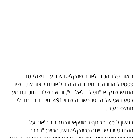
בריאות
תרבות
ופנאי
תיירות
TOP-
5
ד'אור ופלד הכירו לאחר שהקליטו שיר עם ניצולי טבח
פסטיבל הנובה, והחיבור הזה הוביל אותם ליצור את השיר
המילון
החדש שנקרא "תפילה לאל חי", והוא משלב בתוכו גם מעין
הכלכלי
קטע ראפ של החטוף שהיה שבוי 491 ימים בידי מחבלי
חמאס בעזה.
פודקאסט
בראיון ל-ice משתף המוזיקאי והזמר דוד ד'אור על
40
ההתרגשות שהייתה כשהקליטו את השיר: "הרבה
UNDER