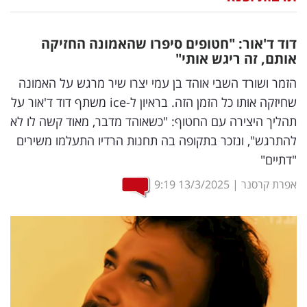
נדל"ן
דוד ד'אור: "חטופים סיפרו שהאמונה החזיקה
דיגיטל
אותם, זה ריגש אותי"
וטק
הזמר ושורד השבי אוהד בן עמי יצרו שיר מרגש על האמונה
שחיזקה אותו כל הזמן הזה. בראיון ל-ice משתף דוד ד'אור על
שיווק
תהליך היצירה עם החטוף: "כשאוהד מדבר, מאוד קשה לו לא
ופרסום
להתרגש", ונזכר בתקופה בה תחנות הרדיו התעלמו משירים
"דתיים"
משפט
אפרת קרסנר
|
13/3/2025
9:19
מדדים
ומחקרים
דעות
רכילות
עסקית