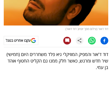
קריפטו
ויראלי
דוד דאור (צילום מסך יוטיוב דוד דאור)
טלוויזיה
עקבו אחרינו בגוגל
עסקי
ספורט
דוד ד'אור והמפיק המוזיקלי גיא פלד משחררים היום (חמישי)
שיר חדש ומרגש, כאשר חלק ממנו גם הקליט החטוף אוהד
קריירה
בן עמי.
ולימודים
מינויים
רייטינג
רכב