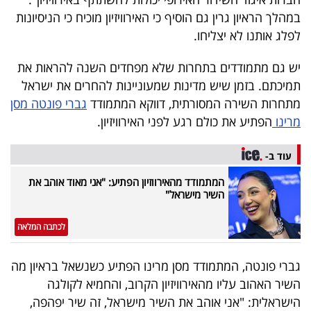
40
במהלך הראיון גרין גם הוסיף כי האירוויזיון מוכיח כי הניסיונות
לפלג אותנו לא יצליחו.
שיתופי
יש גם מתמודדים בתחרות שלא מפחדים השנה להראות את
תמיכתם. בזמן שיש מדינות שמעוניינות להחרים את ישראל
פעולה
מתחרות השירה המסורתית, דווקא המתמודד
גברי פונטה מסן
מרינו
הפתיע את כולם רגע לפני האירוויזיון.
דרושים
עוד ב-
המתמודד מהאירווזיון הפתיע: "אני מאוד אוהב את
ניוזלטרים
השיר מישראל"
לכתבה המלאה
מייל
אדום
גברי פונטה, המתמודד מסן מרינו הפתיע כשנשאל בראיון מה
השיר האהוב עליו מהאירוויזיון הקרוב, והחמיא לקולגה
הישראלית: "אני אוהב את השיר מישראל, זה שיר יפהפה,