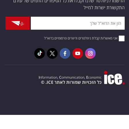
הרשמו לניוזלטר שלנו וקבלו את כל הסיפורים החמים של עולם
התקשורת ישרות למייל
אני מאשר/ת קבלת ניוזלטרים ודיוורים פרסומיים בדוא"ל
I
nformation,
C
ommunication,
E
conomic
כל הזכויות שמורות לאתר ICE. ©