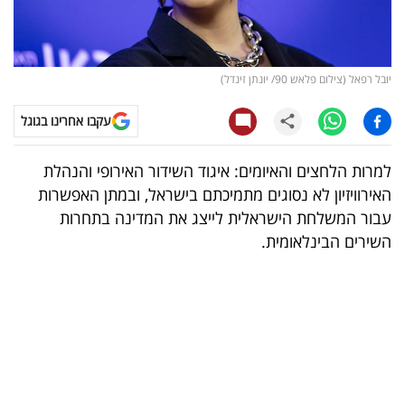
קריפטו
ויראלי
יובל רפאל (צילום פלאש 90/ יונתן זינדל)
טלוויזיה
עקבו אחרינו בגוגל
עסקי
למרות הלחצים והאיומים: איגוד השידור האירופי והנהלת
ספורט
האירוויזיון לא נסוגים מתמיכתם בישראל, ובמתן האפשרות
עבור המשלחת הישראלית לייצג את המדינה בתחרות
קריירה
השירים הבינלאומית.
ולימודים
מינויים
רייטינג
רכב