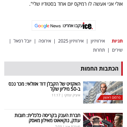
פרסמו
אולי אני אעשה לו רמיקס יום אחד בסטודיו שלי".
באייס
עקבו
עקבו אחרינו
אחרינו:
תגיות
אירוויזיון
|
אירוויזיון 2025
|
אירופה
|
יובל רפאל
|
שירים
|
תחרות
הכתבות החמות
האקזיט של הקבלן דוד אזולאי: מכר נכס
ב-50 מיליון שקל
איציק יצחקי
|
11:17
פרסום ראשון
חברת הענק בקריסה כלכלית: חובות
עתק, נוקאאוט מאילון מאסק
מערכת ice
|
7:03