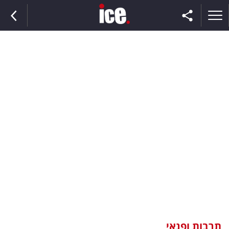
ראשי
הנבחרת
השוק
תקשורת
ומדיה
כסף
וצרכנות
תרבות ופנאי