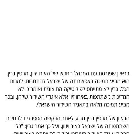
בריאות
תרבות
ופנאי
תיירות
TOP-
5
בראיון שפורסם עם המנהל החדש של האירוויזיון, מרטין גרין,
הוא מביע תמיכה באפשרותה של ישראל להתחרות, למרות
המילון
הכל. גרין לא מתייחס לפוליטיקה החיצונית ואומר כי לא
הכלכלי
המדינות משתתפות באירוויזיון אלא איגודי השידור שלהן, ובכך
מביע תמיכה מלאה בתאגיד השידור הישראלי.
פודקאסט
הראיון של מרטין גרין מגיע לאחר הבקשה הספרדית לבחינת
40
השתתפותה של ישראל באירוויזיון, ועל כך אמר גרין: "כל
UNDER
חברות איגוד השידור האירופי יכולות להשתתף באירוויזיון".