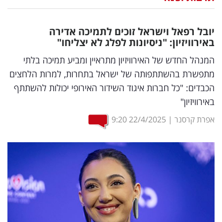
נדל"ן
יובל רפאל וישראל זוכים לתמיכה אדירה
דיגיטל
באירוויזיון: "ניסיונות לפלג לא יצליחו"
וטק
המנהל החדש של האירוויזיון מתראיין ומביע תמיכה בלתי
מתפשרת בהשתתפותה של ישראל בתחרות, למרות הלחצים
שיווק
הכבדים: "כל חברות איגוד השידור האירופי יכולות להשתתף
ופרסום
באירוויזיון"
משפט
אפרת קרסנר
|
22/4/2025
9:20
מדדים
ומחקרים
דעות
רכילות
עסקית