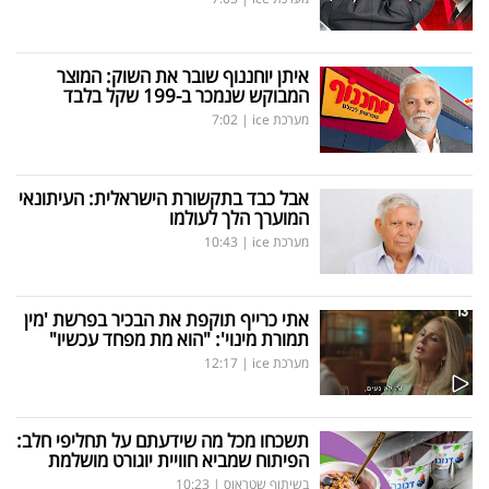
איתן יוחננוף שובר את השוק: המוצר
המבוקש שנמכר ב-199 שקל בלבד
מערכת ice
|
7:02
אבל כבד בתקשורת הישראלית: העיתונאי
המוערך הלך לעולמו
מערכת ice
|
10:43
אתי כרייף תוקפת את הבכיר בפרשת 'מין
תמורת מינוי': "הוא מת מפחד עכשיו"
מערכת ice
|
12:17
תשכחו מכל מה שידעתם על תחליפי חלב:
הפיתוח שמביא חוויית יוגורט מושלמת
בשיתוף שטראוס
|
10:23