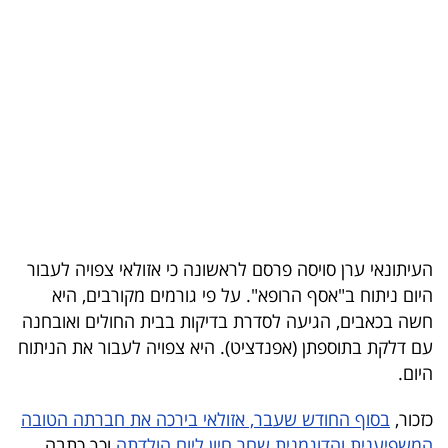
בריאות
תרבות
ופנאי
תיירות
TOP-
5
העיתונאי ערן סויסה פרסם לראשונה כי אזולאי צפויה לעבור
המילון
היום ניתוח ב"אסף הרופא". על פי גורמים מקורבים, היא
הכלכלי
חשה בכאבים, הגיעה לסדרת בדיקות בבית החולים ואובחנה
עם דלקת בתוספתן (אפנדציט). היא צפויה לעבור את הניתוח
פודקאסט
היום.
40
כזכור,
בסוף החודש שעבר, אזולאי בירכה את חברתה הטובה
UNDER
המשפיענית והדוגמנית שחר חיון ליום הולדתה
וכך כתבה