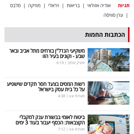
פרסמו
תגיות
אודיה אזולאי
|
בריאות
|
ויראלי
|
מוזיקה
|
סלבס
באייס
|
ערן סוויסה
עקבו
הכתבות החמות
אחרינו:
משקיעי הנדל"ן בורחים מתל אביב ובאר
שבע - וקונים בעיר הזו
איציק יצחקי
|
6:19
רשות המסים בצעד חסר תקדים שישפיע
על כל בית עסק בישראל
מערכת ice
|
4:38
ביטוח לאומי בבשורת ענק למקבלי
הקצבאות: הכסף יעבור בעוד 3 ימים
מערכת ice
|
7:12