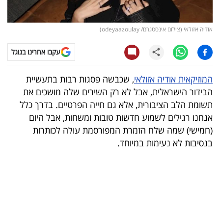
קריפטו
אודיה אזולאי (צילום אינסטגרם/ odeyaazoulay)
ויראלי
עקבו אחרינו בגוגל
טלוויזיה
המוזיקאית אודיה אזולאי
, שכבשה פסגות רבות בתעשיית
עסקי
הבידור הישראלית, אבל לא רק השירים שלה מושכים את
ספורט
תשומת הלב הציבורית, אלא גם חייה הפרטיים. בדרך כלל
אנחנו רגילים לשמוע חדשות טובות ומשחות, אבל היום
קריירה
(חמישי) שמה שלח הזמרת המפורסמת עולה לכותרות
ולימודים
בנסיבות לא נעימות במיוחד.
מינויים
רייטינג
רכב