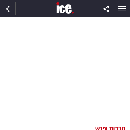
ראשי
הנבחרת
השוק
תקשורת
ומדיה
כסף
וצרכנות
תרבות ופנאי