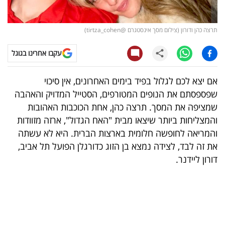
קריפטו
תרצה כהן ודורון (צילום מסך אינסטגרם @tirtza_cohen)
ויראלי
עקבו אחרינו בגוגל
טלוויזיה
אם יצא לכם לגלול בפיד בימים האחרונים, אין סיכוי
עסקי
שפספסתם את הנופים המטורפים, הסטייל המדויק והאהבה
ספורט
שמציפה את המסך. תרצה כהן, אחת הכוכבות האהובות
והמצליחות ביותר שיצאו מבית "האח הגדול", ארזה מזוודות
קריירה
והמריאה לחופשה חלומית בארצות הברית. היא לא עשתה
ולימודים
את זה לבד, לצידה נמצא בן הזוג כדורגלן הפועל תל אביב,
דורון ליידנר.
מינויים
רייטינג
רכב