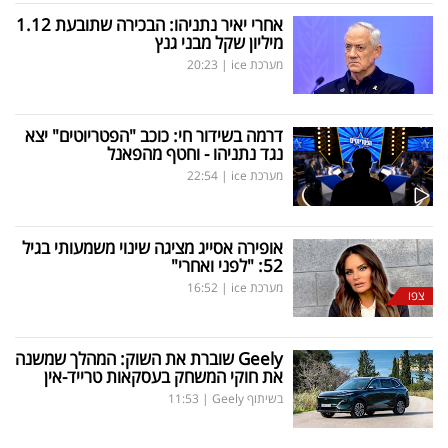
אחרי יאיר נתניהו: הבכירה שתובעת 1.12
מיליון שקל מבני גנץ
מערכת ice
|
20:23
דרמה בשידור חי: כוכב "הפטריוטים" יצא
נגד נתניהו - וחטף מהפאנל
מערכת ice
|
22:54
אופירה אסייג מציגה שינוי משמעותי בגיל
52: "לפני ואחרי"
מערכת ice
|
16:52
צפו
Geely
שוברת את השוק: המהלך שמשנה
את חוקי המשחק בעסקאות טרייד-אין
בשיתוף Geely
|
11:53