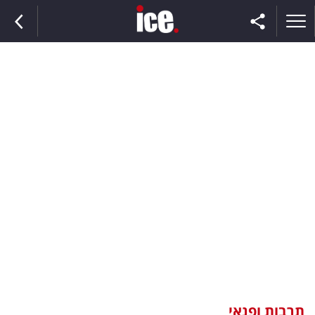
ראשי
הנבחרת
השוק
תקשורת
ומדיה
כסף
וצרכנות
תרבות ופנאי