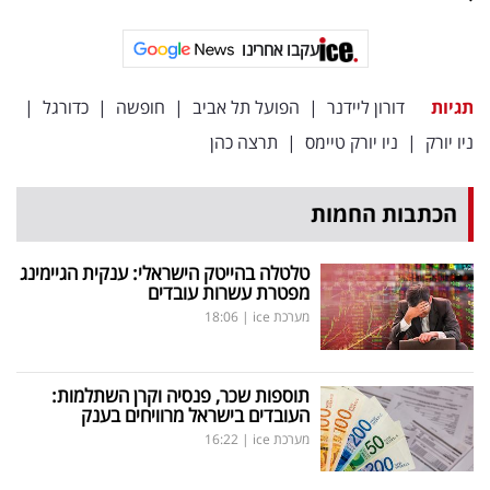
עקבו אחרינו
תגיות
דורון ליידנר
|
הפועל תל אביב
|
חופשה
|
כדורגל
|
ניו יורק
|
ניו יורק טיימס
|
תרצה כהן
הכתבות החמות
טלטלה בהייטק הישראלי: ענקית הגיימינג
מפטרת עשרות עובדים
מערכת ice
|
18:06
תוספות שכר, פנסיה וקרן השתלמות:
העובדים בישראל מרוויחים בענק
מערכת ice
|
16:22