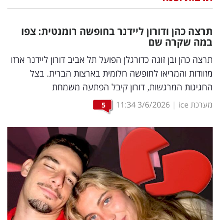
נדל"ן
תרצה כהן ודורון ליידנר בחופשה רומנטית: צפו
דיגיטל
במה שקרה שם
וטק
תרצה כהן ובן זוגה כדורגלן הפועל תל אביב דורון ליידנר ארזו
מזוודות והמריאו לחופשה חלומית בארצות הברית. בצל
שיווק
החגיגות המרגשות, דורון קיבל הפתעה משמחת
ופרסום
מערכת ice
|
3/6/2026
11:34
5
משפט
מדדים
ומחקרים
דעות
רכילות
עסקית