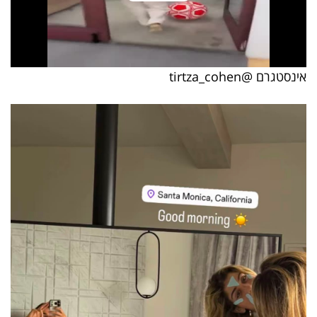
40
שיתופי
אינסטגרם @tirtza_cohen
פעולה
דרושים
ניוזלטרים
מייל
אדום