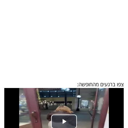
בריאות
תרבות
ופנאי
תיירות
TOP-
5
המילון
צפו ברגעים מהחופשה:
הכלכלי
פודקאסט
40
UNDER