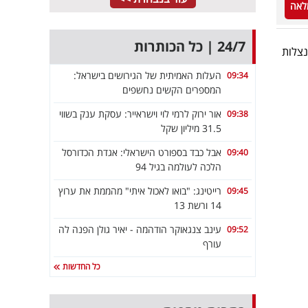
לאה
24/7 | כל הכותרות
נצלות
העלות האמיתית של הגירושים בישראל:
09:34
המספרים הקשים נחשפים
אור ירוק לרמי לוי וישראייר: עסקת ענק בשווי
09:38
31.5 מיליון שקל
אבל כבד בספורט הישראלי: אגדת הכדורסל
09:40
הלכה לעולמה בגיל 94
רייטינג: "בואו לאכול איתי" מהממת את ערוץ
09:45
14 ורשת 13
עינב צנגאוקר הודהמה - יאיר גולן הפנה לה
09:52
עורף
כל החדשות