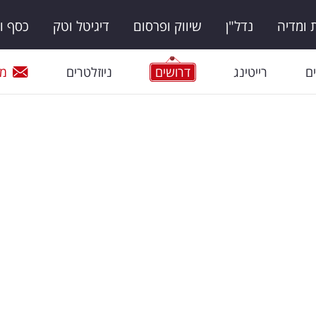
ומדיה
נדל"ן
שיווק ופרסום
דיגיטל וטק
כסף ו
ם
רייטינג
דרושים
ניוזלטרים
מי