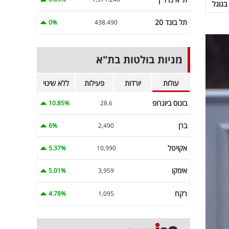
בגוגל
תל בונד 20
0%
438.490
מניות בולטות בת"א
עולות
יורדות
פעילות
ללא שינוי
בונוס ביוגרופ
10.85%
28.6
ברן
6%
2,490
אקויטל
5.37%
10,990
אימקו
5.01%
3,959
רקח
4.78%
1,095