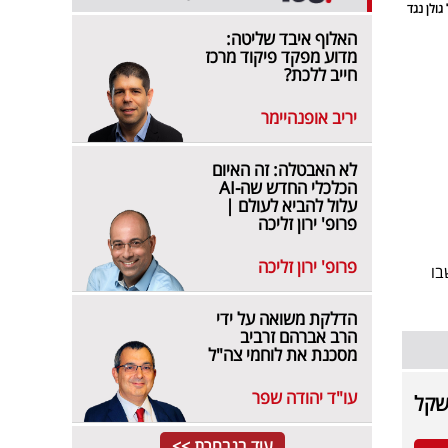
גולן נגד
האלוף איבד שליטה:
מדוע מפקד פיקוד מרכז
חייב ללכת?
יריב אופנהיימר
לא האבטלה: זה האיום
הכלכלי החדש שה-AI
עלול להביא לעולם |
פרופ' ירון זליכה
פרופ' ירון זליכה
בו
הדלקת משואה על ידי
הרב אברהם זרביב
מסכנת את לוחמי צה"ל
עו"ד יהודה שפר
עוד בנבחרת >>