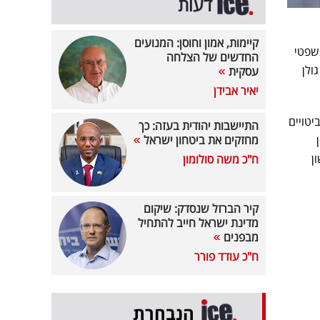
דעות
קיימות, אמון וחוסן: המנועים
שפטי
החדשים של הצלחה
ר אייל גולן
עסקית
יאיר אבידן
תמשה כלפיו בביטויים
התיישבות יהודית בעזה: כך
מחזקים את ביטחון ישראל
ן
ח"כ משה סולומון
קיר הברזל שנסדק: שיקום
מדינת ישראל חייב להתחיל
מבפנים
ח"כ עודד פורר
הנבחרת