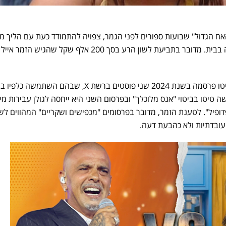
ח הגדול" שבועות ספורים לפני הגמר, צפויה להתמודד כעת עם הליך מ
שהוגש נגדה עוד במהלך שהותה בבית. מדובר בתביעת לשון הרע בסך 200 אלף שקל שהגיש הזמ
לפי כתב התביעה, גולן טוען כי טיטו פרסמה בשנת 2024 שני פוסטים ברשת X, שבהם הש
טיטו בביטוי "אנס מלוכלך" ובפרסום השני היא ייחסה לגולן עבירות מין
פיל". לטענת הזמר, מדובר בפרסומים "מכפישים ושקריים" המהווים לשו
 עובדתיות ולא כהבעת דעה.