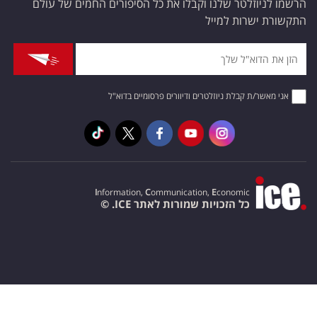
הרשמו לניוזלטר שלנו וקבלו את כל הסיפורים החמים של עולם
התקשורת ישרות למייל
אני מאשר/ת קבלת ניוזלטרים ודיוורים פרסומיים בדוא"ל
I
nformation,
C
ommunication,
E
conomic
כל הזכויות שמורות לאתר ICE. ©