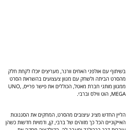
בריאות
תרבות
ופנאי
תיירות
TOP-
5
בשיתוף עם אולפני האחים וורנר, מעריצים יוכלו לקחת חלק
מהסרט הביתה ולשחק עם מגוון צעצועים בהשראת הסרט
המילון
ממגוון מותגי חברת מאטל, הכוללים את פישר פרייס, UNO,
הכלכלי
MEGA, הוט ווילס וברבי.
פודקאסט
הליין החדש מציג עיצובים מהסרט, המחקים את הסגנונות
40
האייקוניים הכל כך מזוהים של ברבי, קן, ודמויות חדשות כשהן
UNDER
עוברות דרך ברבילנד ומעבר לה. הקולקציה מחקה את