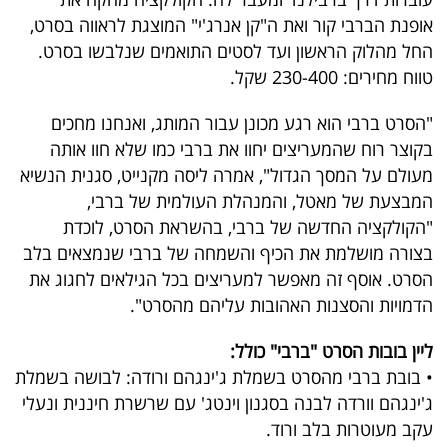
40
אופנת הברבי קור ואת ה"קן אנרג'י" המוצגת לראווה בסרט,
החל מהלוק הראשון ועד לסטים התואמים שנלבשו בסרט.
טווח מחירים: 230-400 שקל.
שיתופי
"הסרט ברבי הוא רגע מכונן עבור המותג, ואנחנו מחכים
פעולה
בקוצר רוח שהמעריצים יחוו את ברבי כמו שלא חוו אותה
מעולם על המסך הגדול", אמרה ליסה מקנייט, סגנית הנשיא
המבצעת של מאטל, והמנהלת העולמית של ברבי,
דרושים
"הקולקציה החדשה של ברבי, בהשראת הסרט, לוכדת
בצורה מושלמת את הכיף והשמחה של ברבי שנמצאים בלב
ניוזלטרים
הסרט. אוסף זה מאפשר למעריצים בכל הגילאים לחגוג את
הדמויות והסצנות האהובות עליהם מהסרט".
מייל
ליין בובות הסרט "ברבי" כולל:
• בובת ברבי מהסרט בשמלת ג'ינגהם ורודה: לבושה בשמלת
אדום
ג'ינגהם וורדה לבנה בסגנון וינטג' עם שרשרת חיננית ונעלי
עקב מעוטרות בלב ורוד.