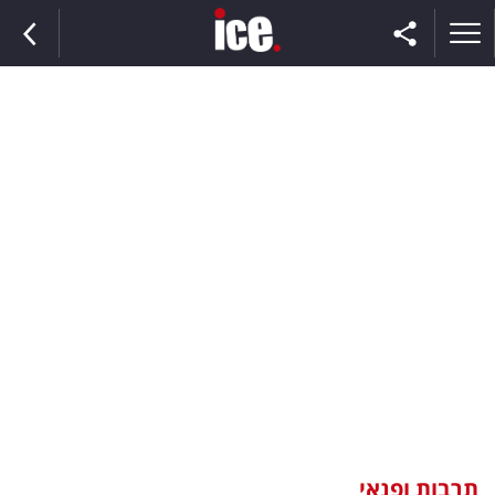
ראשי
הנבחרת
השוק
תקשורת
ומדיה
כסף
וצרכנות
תרבות ופנאי