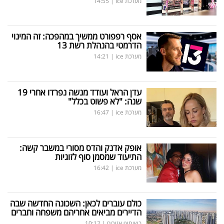
מערכת ice
|
14:55
אסף רפפורט ממשיך במהפכה: זה המינוי
הדרמטי בהנהלת רשת 13
מערכת ice
|
14:21
עדן הראל ועודד מנשה נפרדו אחרי 19
שנה: "לא פשוט בכלל"
מערכת ice
|
16:47
אופק אדנק והדס מסורי במשבר קשה:
התיעוד שמסמן סוף לזוגיות
מערכת ice
|
16:42
כולם עוברים לכאן: השכונה החדשה שבה
הדיירים מביאים אחריהם משפחה וחברים
בשיתוף אזורים
|
10:12