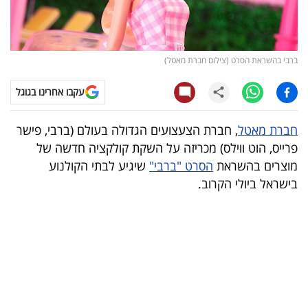
קריפטו
ויראלי
ברבי בהשראת הסרט (צילום חברת מאטל)
טלוויזיה
עקבו אחרינו בגוגל
עסקי
חברת מאטל
, חברת הצעצועים הגדולה בעולם (ברבי, פישר
ספורט
פרייס, הוט ווילס) מכריזה על השקת קולקציה חדשה של
מוצרים בהשראת
הסרט "ברבי"
שיגיע לבתי הקולנוע
קריירה
בישראל ביולי הקרוב.
ולימודים
מינויים
רייטינג
רכב