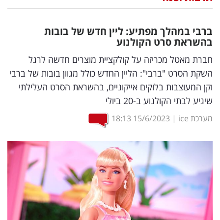
נדל"ן
ברבי במהלך מפתיע: ליין חדש של בובות
דיגיטל
בהשראת סרט הקולנוע
וטק
חברת מאטל מכריזה על קולקציית מוצרים חדשה לרגל
השקת הסרט "ברבי": הליין החדש כולל מגוון בובות של ברבי
שיווק
וקן המעוצבות בלוקים אייקוניים, בהשראת הסרט העלילתי
ופרסום
שיגיע לבתי הקולנוע ב-20 ביולי
משפט
מערכת ice
|
15/6/2023
18:13
מדדים
ומחקרים
דעות
רכילות
עסקית