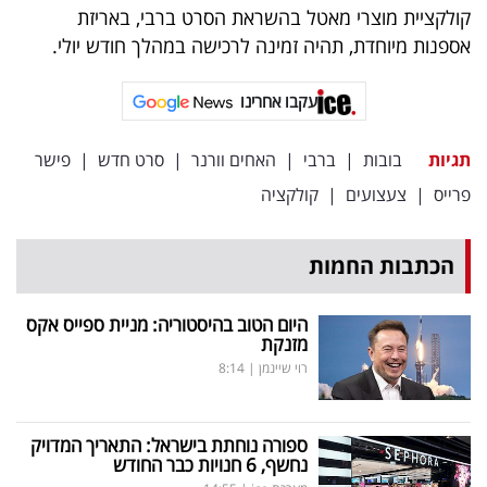
קולקציית מוצרי מאטל בהשראת הסרט ברבי, באריזת
אספנות מיוחדת, תהיה זמינה לרכישה במהלך חודש יולי.
עקבו אחרינו
תגיות
בובות
|
ברבי
|
האחים וורנר
|
סרט חדש
|
פישר
פרייס
|
צעצועים
|
קולקציה
הכתבות החמות
היום הטוב בהיסטוריה: מניית ספייס אקס
מזנקת
רוי שיינמן
|
8:14
ספורה נוחתת בישראל: התאריך המדויק
נחשף, 6 חנויות כבר החודש