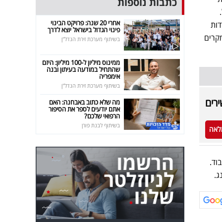
כתבות נוספות
אחרי 20 שנה: פרויקט הבינוי
דות
פינוי הגדול בישראל יוצא לדרך
ים״, מסכמים ב-ESET. מרבית המקרים
בשיתוף מערכת זירת הנדל"ן
ממינוס מיליון ל-100 מיליון: היזם
שהתחיל במודעה בעיתון ובנה
אימפריה
בשיתוף מערכת זירת הנדל"ן
מה שלא כתוב באבחנה: האם
אתם יודעים לספר את הסיפור
הרפואי שלכם?
בשיתוף לבנת פורן
לאה
עיבוד.