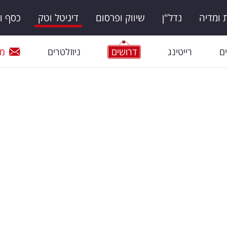
ומדיה
נדל"ן
שיווק ופרסום
דיגיטל וטק
כסף ו
ם
רייטינג
דרושים
ניוזלטרים
מי