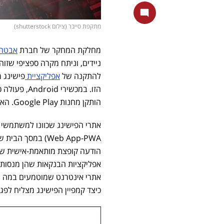
מתקפת סייבר (צילום shutterstock)
מחלקת המחקר של חברת
אבטחת
ניידים, וניתח מקרה ספציפי שזוהה
להתקנה של
אפליקציית
פישינג 
הותקן מחנות Google Play. האיום כוון גם למשתמשים ב-iPhone (iOS).
הודעה קופצת מותאמת-אישית שהו
אפליקציות הבנקאות שהן מנסות
אתרי אינטרנט שמוטמעים במה ש
כיצד קמפיין הפישינג מצליח לפגוע גם במשתמשי S