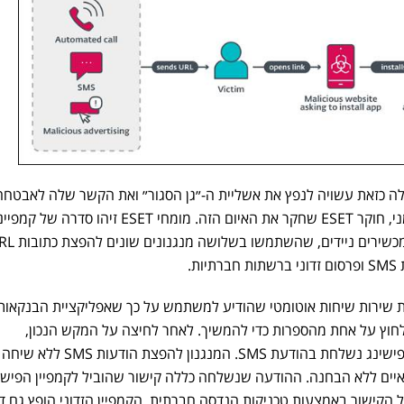
 למשתמשי iPhone, פעולה כזאת עשויה לנפץ את אשליית ה-״גן הסגור״ ואת הקשר שלה לאבט
מכשירים כאלה״, אומר יקוב אוסמני, חוקר ESET שחקר את האיום הזה. מומחי ESET זיהו סדרה של קמפ
ת.
 שירות שיחות אוטומטי שהודיע למשתמש על כך שאפליקציית הבנקאות
חוץ על אחת מהספרות כדי להמשיך. לאחר לחיצה על המקש הנכון,
כתובת URL שמובילה לקמפיין הפישינג נשלחת בהודעת SMS. המנגנ
יים ללא הבחנה. ההודעה שנשלחה כללה קישור שהוביל לקמפיין הפישי
 הקישור באמצעות טכניקות הנדסה חברתית. הקמפיין הזדוני הופץ גם ד