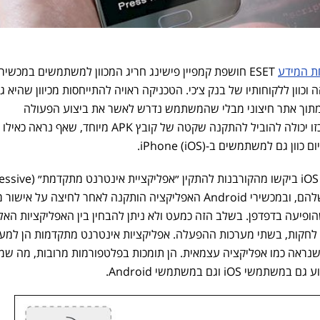
 המידע
ESET חושפת קמפיין פישינג חריג המכוון למשתמשים במכשיר
 וכוון ללקוחותיו של בנק צ׳כי. הטכניקה ראויה להתייחסות מכיוון שהיא ג
מתוך אתר חיצוני מבלי שהמשתמש נדרש לאשר את ביצוע הפעולה
הזו. במכשירי Android, פעולה כזו יכולה להוביל להתקנה שקטה של קובץ APK מיוחד, שאף נר
אתרי הפישינג שכוונו למשתמשי iOS ביקשו מהקורבנות
Web App-PWA) במסך הבית שלהם, ובמכשירי Android האפליקציה הותקנה לאחר לחיצה על איש
פיעה בדפדפן. בשלב הזה כמעט ולא ניתן להבחין בין האפליקציות האלה
 לחקות, בשתי מערכות ההפעלה. אפליקציות אינטרנט מתקדמות הן למ
נראה כמו אפליקציה עצמאית. הן תומכות בפלטפורמות מרובות, מה שמ
iO וגם במשתמשי Android.