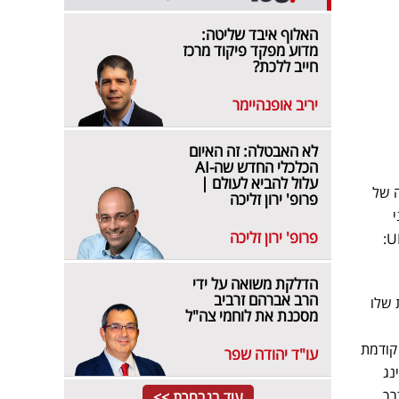
האלוף איבד שליטה:
מדוע מפקד פיקוד מרכז
חייב ללכת?
יריב אופנהיימר
לא האבטלה: זה האיום
הכלכלי החדש שה-AI
עלול להביא לעולם |
חה של
פרופ' ירון זליכה
ייני
פרופ' ירון זליכה
פישינג שמכוונים למשתמשים במכשירים ניידים, שהשתמשו בשלושה מנגנונים שונים להפצת כתובות URL:
הדלקת משואה על ידי
הרב אברהם זרביב
 שלו
מסכנת את לוחמי צה"ל
ון להפצת הודעות SMS ללא שיחה קודמת
עו"ד יהודה שפר
נג
רך
עוד בנבחרת >>