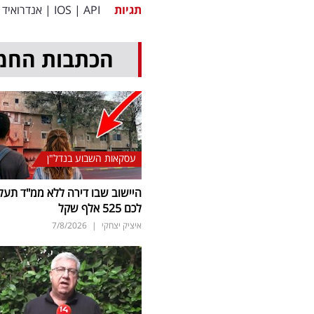
תגיות
API
|
IOS
|
אנדרואיד
הכתבות החמ
עסקאות השבוע בנדל"ן
היישוב שבו דירה ללא ממ"ד תעל
לכם 525 אלף שקל
איציק יצחקי
|
7/8/2026