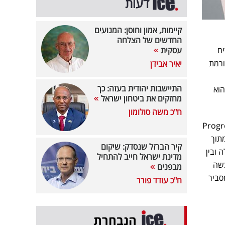
דעות
קיימות, אמון וחוסן: המנועים
החדשים של הצלחה
ים
עסקית
ורמת
יאיר אבידן
התיישבות יהודית בעזה: כך
אה כאילו הוא
מחזקים את ביטחון ישראל
ח"כ משה סולומון
 להתקין ״אפליקציית אינטרנט מתקדמת״ (Progressive
ור מתוך
קיר הברזל שנסדק: שיקום
 ובין
מדינת ישראל חייב להתחיל
עשה
מבפנים
סביר
ח"כ עודד פורר
הנבחרת