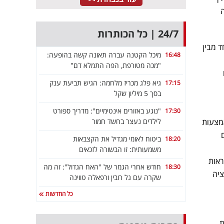
ה
24/7 | כל הכותרות
בנות המשתמשים במכשירי Android יוצג אחד מבין
מיכל הקטנה עברה תאונה קשה בהופעה:
16:48
"מכה מטורפת, הפה התמלא דם"
גיא פלג מכריז מלחמה: הגיש תביעת ענק
17:15
בסך 5 מיליון שקל
"נוגע באזורים אינטימיים": מדריך ספורט
17:30
ת באמצעות
לילדים נעצר בחשד חמור
ביטוח לאומי מגדיל את הקצבאות
18:20
משמעותית: זו הבשורה לזכאים
 או קובץ APK, מתוך אפליקציית אינטרנט מתקדמת. אפליקציות WebAPK נראות
חודש אחרי הגמר של "האח הגדול": זה מה
18:30
אפליקציה
שקרה עם גל רובין ורפאלה טווינה
כל החדשות
ת