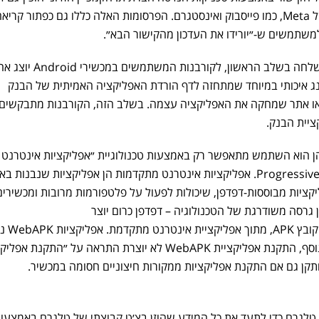
פרסומות רשומת בפלטפורמות של Meta, כמו פייסבוק ואינסטגרם. הפרסומות האלה כללו גם כפתור קריא
למשתמשים ש-״יורידו את העדכון מהקישור הבא״.
לאחר פתיחת כתובת ה-URL שנשלחה בשלב הראשון, לקור
ינג איכותי במיוחד שמתחזה לדף הורדת האפליקציה האמיתית של הבנק
Googl הרשמית, או אתר שמחקה את האפליקציה עצמה. בשלב הזה, הקורבנות מתבקשים
יית הבנק.
הן הוא השתמש מתאפשר רק באמצעות טכנולוגיית ״אפליקציות אינטרנט
מתקדמות״ - Progressive Web Apps/PWA. אפליקציות אינטרנט מתקדמות הן אפליקציות שנבנו
ליקציות מבוססות-דפדפן, שיכולות לפעול על פלטפורמות מרובות ומכשירים
נים. אפליקציות WebAPK הן גרסה משודרגת של הטכנולוגיה – דפדפן כרום יוצר
אפליקציית Android טבעית,
בדיוק כמו אפליקציות טבעיות. בנוסף, התקנת אפליקציית WebAPK לא יוצרת התראה על ״התקנת 
תקן גם אם התקנת אפליקציות ממקורות חיצוניים חסומה במכשיר.
גרם כדי לתעד את כל המידע שהוזן בצ׳ט קבוצתי של טלגרם באמצעו