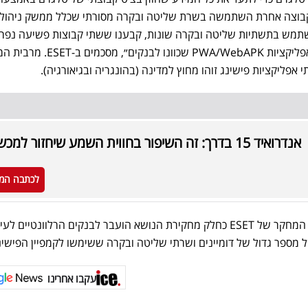
ם, ואילו קבוצה אחרת השתמשה בשרת שליטה ובקרה מסורתי שכלל ממשק ניהול.
שתמש בתשתיות שליטה ובקרה שונות, קבענו ששתי קבוצות פשיעה נפר
ניהלו את קמפייני הפישינג דרך אפליקציות PWA/WebAPK שכוונו לבנק
 אפליקציות פישינג זוהו מחוץ למדינה (בהונגריה ובגיאורגיה).
אנדרואיד 15 בדרך: זה השיפור בחווית השמע שיחזור למכשירים
לכתבה המ
כל המידע הרגיש שאותר ע״י גוף המחקר של ESET כחלק מחקירת הנושא הועבר לבנקים הרלוונטיים ל
עקבו אחרינו