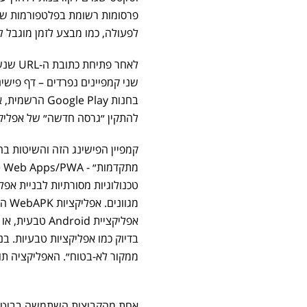
לפעולה, כמו מבצע לזמן מוגבל 
שני קמפיינים נפרדים – דף פיש
בחנות e Play
להתקין ״גרסה חדשה״ של אפליקצ
קמפיין הפישינג הזה והשיטות ב
טכנולוגיות מסורתיות לבניית אפ
מגוו
ממקור לא-בטוח״. האפליקציה תו
אחת מהקבוצות השתמשה בבוט טל