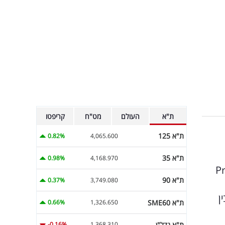
ת"א
העולם
מט"ח
קריפטו
ת"א 125
0.82%
4,065.600
ת"א 35
0.98%
4,168.970
מת״ (Progressive
ת"א 90
0.37%
3,749.080
ן
ת"א SME60
0.66%
1,326.650
ת"א נדל"ן
-0.16%
1,368.310