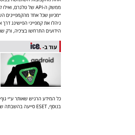
ממשק ה-API של טלגר
״מכיוון שכל אחד מהקמפיינים ה
הידועים התרחשו בצ׳כיה, ורק שתי
עוד ב-
בנוסף, ESET סייעה בהשבתה של מספר גדול של דומיינים ושרתי שליטה ובקרה ששימשו לקמפיין הפישינג.