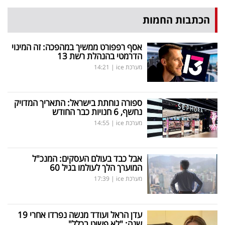
פרסמו
הכתבות החמות
באייס
עקבו
אסף רפפורט ממשיך במהפכה: זה המינוי
הדרמטי בהנהלת רשת 13
אחרינו:
מערכת ice
|
14:21
ספורה נוחתת בישראל: התאריך המדויק
נחשף, 6 חנויות כבר החודש
מערכת ice
|
14:55
אבל כבד בעולם העסקים: המנכ"ל
המוערך הלך לעולמו בגיל 60
מערכת ice
|
17:39
עדן הראל ועודד מנשה נפרדו אחרי 19
שנה: "לא פשוט בכלל"