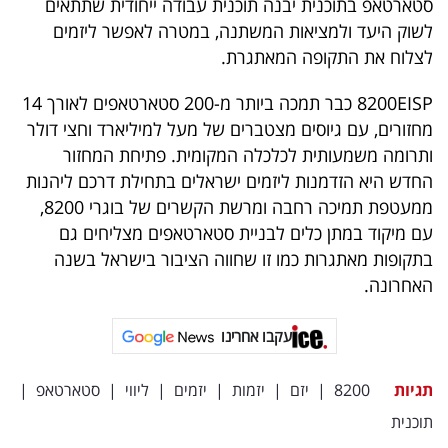
סטארטאפ בתוכנית יבנה תוכנית עבודה ייחודית שתתאים
40
לשוק היעד ולמציאות המשתנה, במטרה לאפשר ליזמים
לצלוח את התקופה המאתגרת.
שיתופי
8200EISP כבר תמכה ביותר מ-200 סטארטאפים לאורך 14
פעולה
מחזורים, עם גיוסים מצטברים של מעל למיליארד וחצי דולר
ותרומה משמעותית לכלכלה המקומית. פתיחת המחזור
החדש היא הזדמנות ליזמים ישראלים בתחילת דרכם ליהנות
ממעטפת תמיכה רחבה ומרשת הקשרים של בוגרי 8200,
דרושים
עם מיקוד במתן כלים לבניית סטארטאפים מצליחים גם
בתקופות מאתגרות כמו זו שחווה הציבור בישראל בשנה
ניוזלטרים
האחרונה.
עקבו אחרינו
מייל
אדום
תגיות
8200
|
יזם
|
יזמות
|
יזמים
|
ליווי
|
סטארטאפ
|
תוכנית