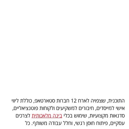
בריאות
תרבות
ופנאי
תיירות
TOP-
5
המילון
הכלכלי
התוכנית, שצפויה לארח 12 חברות סטארטאפ, כוללת ליווי
פודקאסט
אישי למייסדים, חיבורים למשקיעים ולקוחות פוטנציאליים,
סדנאות מקצועיות, שימוש בכלי
בינה מלאכותית
לצרכים
40
עסקיים, פיתוח חוסן רגשי, וחלל עבודה משותף. כל
UNDER