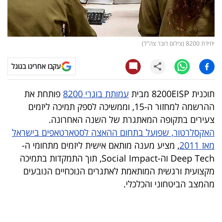
קריפטו
ויראלי
יחידת 8200 (צילום דובר צה"ל)
טלוויזיה
עקבו אחרינו בגוגל
עסקי
תוכנית 8200EISP מבית
עמותת בוגרי 8200
פותחת את
ספורט
ההרשמה למחזור ה-15, וממשיכה לספק תמיכה ליזמים
צעירים בתקופה המאתגרת של השנה האחרונה.
קריירה
האקסלרטור, שפועל בתחום ההאצה לסטארטאפים בישראל
ולימודים
מאז 2011
, מציע מענה מותאם אישית ליזמים מתחומי ה-
Deep Tech וה-Social Impact, תוך התמקדות בתמיכה
מינויים
מקצועית ורגשית המותאמת לאתגרים הנוכחיים הנובעים
מהמצב הביטחוני והכלכלי.
רייטינג
רכב