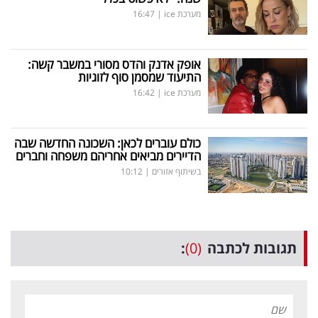
מערכת ice
|
16:47
אופק אדנק והדס מסורי במשבר קשה:
התיעוד שמסמן סוף לזוגיות
מערכת ice
|
16:42
כולם עוברים לכאן: השכונה החדשה שבה
הדיירים מביאים אחריהם משפחה וחברים
בשיתוף אזורים
|
10:12
תגובות לכתבה
(0)
: