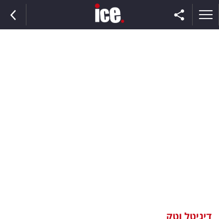
ראשי
הנבחרת
השוק
תקשורת
ומדיה
כסף
וצרכנות
דיגיטל וטק