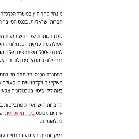
מינהל סחר חוץ במשרד הכלכלה 
חברות ישראליות, בכנס הסייבר הגדול בעולם RSA 2025, שמתקיים השבוע ב
גולת הכותרת של ההשתתפות היש
לארח
בוב פלורס, מנהל טכנולוגיות ראשי לשעבר ב-CIA , ישתתף באירוע ואף 
במסגרת הכנס, תשתתף משלחת יש
משקיעים ויקדמו שיתופי פעולה 
באה לידי ביטוי בטכנולוגיה צבאי
החברות הישראליות מתבלטות בתחו
איומים מבוסס
בינה מלאכותית
בינלאומיים.
בעקבות כך, האירוע בהנחיית עו