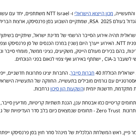
והתעשייה,
מכון הייצוא הישראלי
ו- NTT Israel משתתפים, יחד עם עש
סן פרנסיסקו, ארצות הברית.
ראלית תהיה אירוע הסייבר הרשמי של מדינת ישראל, שיתקיים בשיתוף
פעולה עם ענקית הטכנולוגיה היפנית NTT. האירוע ייערך היום (שני) במרכז הכנסים של סן פרנסיסקו וצפו
 כ-500 משתתפים מ-15 מדינות, בהם בכירים מעולם הייטק, משקיעים, נציגי ממשל, מומחי סייבר ו
צפוי לנאום בפני הנוכחים.
ראלית הכוללת 40
חברות סייבר
. החברות יציגו פתרונות חדשניים, ייפ
אסטרטגיים עם גורמים מובילים בתעשייה. החוזקה של התעשייה הישראל
ת מתקדמת, חדשנות יזמית ו
השקעות הון סיכון
נרחבות.
מים קריטיים כמו אבטחת ענן, הגנת תשתיות קריטיות, מודיעין סייבר, ז
ופתרונות Zero Trust - תחומים שנמצאים כיום בלב סדר העדיפויות של 
מר פיין, ראש המשלחת הכלכלית של מינהל סחר חוץ בסן פרנסיסקו ייפת