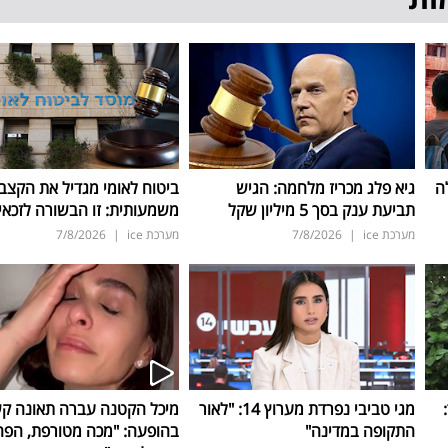
ה
גיא פלג מכריז מלחמה: הגיש
ביטוח לאומי מגדיל את הקצב
תביעת ענק בסך 5 מיליון שקל
משמעותית: זו הבשורה לזכאי
מערכת ice
|
7/8/2026
מערכת ice
|
7/8/2026
ד:
מגי טביבי נפרדת מערוץ 14: "לאור
מיכל הקטנה עברה תאונה ק
התקופה במדינה"
בהופעה: "מכה מטורפת, הפה