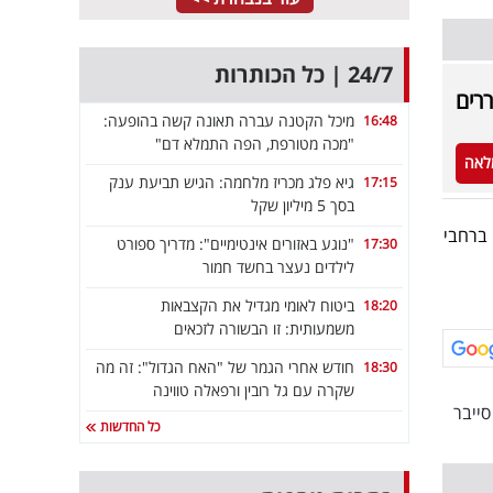
24/7 | כל הכותרות
רים
מיכל הקטנה עברה תאונה קשה בהופעה:
16:48
"מכה מטורפת, הפה התמלא דם"
לאה
גיא פלג מכריז מלחמה: הגיש תביעת ענק
17:15
בסך 5 מיליון שקל
הסייבר הישראלי, שאותו אנו גאים לארח בפעם השלישית ברציפות, יגיעו עשרות נציגים מ – NTT ברחבי
"נוגע באזורים אינטימיים": מדריך ספורט
17:30
לילדים נעצר בחשד חמור
ביטוח לאומי מגדיל את הקצבאות
18:20
משמעותית: זו הבשורה לזכאים
חודש אחרי הגמר של "האח הגדול": זה מה
18:30
שקרה עם גל רובין ורפאלה טווינה
סייבר
כל החדשות