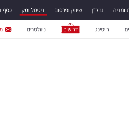
ומדיה
נדל"ן
שיווק ופרסום
דיגיטל וטק
כסף ו
ם
רייטינג
דרושים
ניוזלטרים
מי