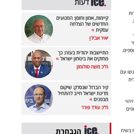
דעות
רות
קיימות, אמון וחוסן: המנועים
החדשים של הצלחה
עסקית
יאיר אבידן
י
נוספים.
התיישבות יהודית בעזה: כך
מחזקים את ביטחון ישראל
ח"כ משה סולומון
גשו עם
ית
קיר הברזל שנסדק: שיקום
מדינת ישראל חייב להתחיל
מבפנים
יהוי
ח"כ עודד פורר
גופים
הנבחרת
ח בשיח