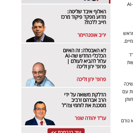
, מייסד חברת הסייבר "פאלו אלטו נטוורקס". צוק ישתף בניסיונו האישי וידבר על עתיד ה-AI
האלוף איבד שליטה:
מדוע מפקד פיקוד מרכז
חייב ללכת?
 שנקבעו מראש
יריב אופנהיימר
יים.
לא האבטלה: זה האיום
ד
הכלכלי החדש שה-AI
עלול להביא לעולם |
ות
פרופ' ירון זליכה
פרופ' ירון זליכה
שיכה
ות עם
הדלקת משואה על ידי
ותן
הרב אברהם זרביב
מסכנת את לוחמי צה"ל
עו"ד יהודה שפר
ינה: "למרות ש-NTT מזוהה בישראל בעיקר עם השוק היפני, NTT היא גורם
עוד בנבחרת >>