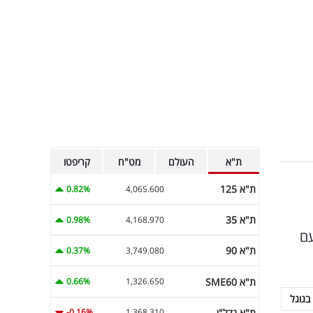
ת"א
העולם
מט"ח
קריפטו
ת"א 125
0.82%
4,065.600
ת"א 35
0.98%
4,168.970
ו עם
ת"א 90
0.37%
3,749.080
ת"א SME60
0.66%
1,326.650
בגוגל
ת"א נדל"ן
-0.16%
1,368.310