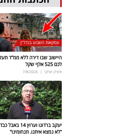
עסקאות השבוע בנדל"ן
היישוב שבו דירה ללא ממ"ד תעל
לכם 525 אלף שקל
איציק יצחקי
|
7/8/2026
יעקב ברדוגו וערוץ 14 באבל כב
"לא נמצא איתנו. תנחומינו"