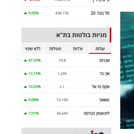
תל בונד 20
0.05%
438.730
מניות בולטות בת"א
עולות
יורדות
פעילות
ללא שינוי
אברות
47.53%
74.8
אב-גד
12.15%
1,246
אקס טי אל
10.53%
2.1
טאואר
9.08%
72,100
לוינשטין הנדסה
7.01%
36,640