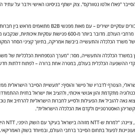
בהמשך, דגש מיוחד יושם על חיבורים עסקיים ישירים – עם מאות מפגשי B2B מתואמים מראש בין חברות
ישראליות לשותפים פוטנציאליים מרחבי העולם. מדובר ביותר מ-600 פגישות עסקיות איכותיות,
 של משרד הכלכלה והתעשייה ביבשת אמריקה, בתיווך קציני הסחר המקומ
ץ במשרד הכלכלה והתעשייה, מסר: "מערך הנספחויות הכלכליות של משר
קדי ההשפעה הכלכלית בעולם, במטרה אחת ברורה – לפתוח דלתות חדש
הישראלי, הצטרף לדבריו של פישר והוסיף: "תעשיית הסייבר הישראלית ממ
טכנולוגיה מתקדמת והון אנושי איכותי, ולהציב את ישראל בחזית ההתמודד
יצוא גאה להוביל את הפעילות ולסייע לחברות הישראליות להרחיב את נוכח
 קשריהן האסטרטגיים ולקדם את הכלכלה הישראלית".
נועה אשר, מנכ"לית NTT Israel, צי
וניינות לפעול בתחום הסייבר ברחבי העולם, ובמיוחד בשוק האמריקאי.