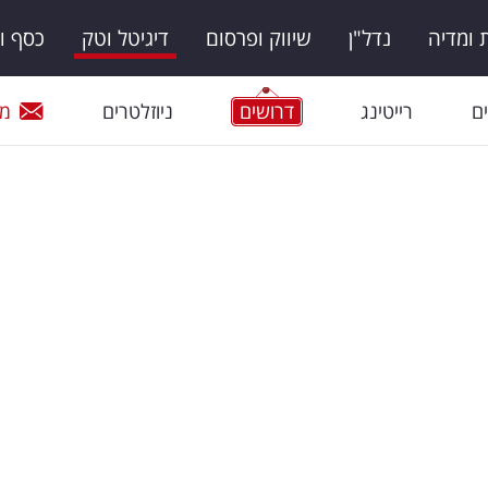
ומדיה
נדל"ן
שיווק ופרסום
דיגיטל וטק
כסף ו
ם
רייטינג
דרושים
ניוזלטרים
מי