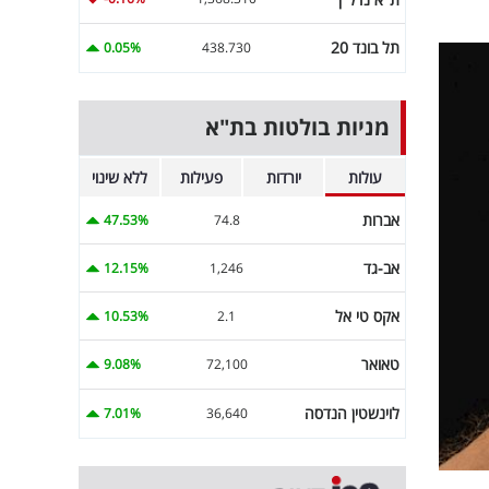
תל בונד 20
0.05%
438.730
מניות בולטות בת"א
עולות
יורדות
פעילות
ללא שינוי
אברות
47.53%
74.8
אב-גד
12.15%
1,246
אקס טי אל
10.53%
2.1
טאואר
9.08%
72,100
לוינשטין הנדסה
7.01%
36,640