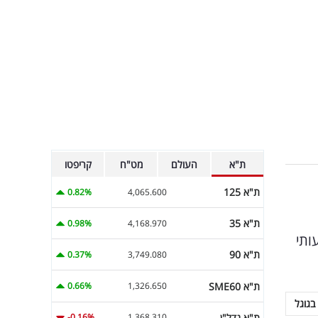
ת"א
העולם
מט"ח
קריפטו
ת"א 125
0.82%
4,065.600
ת"א 35
0.98%
4,168.970
ג משמעותי
ת"א 90
0.37%
3,749.080
ת"א SME60
0.66%
1,326.650
בגוגל
ת"א נדל"ן
-0.16%
1,368.310