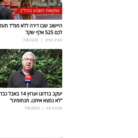
עסקאות השבוע בנדל"ן
היישוב שבו דירה ללא ממ"ד תעל
לכם 525 אלף שקל
איציק יצחקי
|
7/8/2026
יעקב ברדוגו וערוץ 14 באבל כב
"לא נמצא איתנו. תנחומינו"
מערכת ice
|
7/8/2026