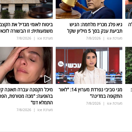
ה
גיא פלג מכריז מלחמה: הגיש
ביטוח לאומי מגדיל את הקצב
תביעת ענק בסך 5 מיליון שקל
משמעותית: זו הבשורה לזכאי
מערכת ice
|
7/8/2026
מערכת ice
|
7/8/2026
ד:
מגי טביבי נפרדת מערוץ 14: "לאור
מיכל הקטנה עברה תאונה ק
התקופה במדינה"
בהופעה: "מכה מטורפת, הפה
התמלא דם"
מערכת ice
|
7/8/2026
מערכת ice
|
7/8/2026