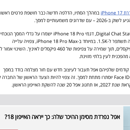
iPhon
במהלך הסתיו, הדלפה חדשה כבר חושפת פרטים ראשונ
– עם שדרוגים משמעותיים למסך.
לפי דיווח של המדליף הסיני Digital Chat Station, דגמי iPhone 18 Pro ישמרו על גדלי המסך
6.27 ו-6.86 אינץ' – אך הרזולוציה תשתפר ל-1.5K. במיוחד ב-iPhone 18 Pro Max, צפויה עלייה
מ-2796x1290 ל-2860x1310 פיקסלים, תוך שמירה על צפיפות של 460 פיקסלים לאינץ'. השינ
מהפכנית לעין בלתי מזוינת.
 קודמים שלפיהם אפל תעבור לעיצוב חדש עם חור מצלמה בודד במסך
(punch-hole), כשהרכיבים של Face ID יוסתרו מתחת למסך. זה צפוי להיות הצעד הראשון של החב
להשקת האייפון הראשון.
אפל נפרדת מסימן ההיכר שלה: כך ייראה האייפון 18?