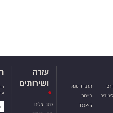
עזרה
רו
ושירותים
ורט
תרבות ופנאי
הרש
עול
לימודים
תיירות
כתבו אלינו
TOP-5