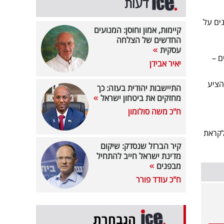
דעות
ים על
קיימות, אמון וחוסן: המנועים
החדשים של הצלחה
עסקית
 הנוכחיים –
יאיר אבידן
וי אמור להציע
התיישבות יהודית בעזה: כך
מחזקים את ביטחון ישראל
ח"כ משה סולומון
רה לקראת
קיר הברזל שנסדק: שיקום
מדינת ישראל חייב להתחיל
מבפנים
ח"כ עודד פורר
הנבחרת