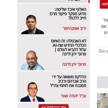
לאה
האלוף איבד שליטה:
מדוע מפקד פיקוד מרכז
חייב ללכת?
פל
 שם
יריב אופנהיימר
ים
לא האבטלה: זה האיום
הכלכלי החדש שה-AI
עלול להביא לעולם |
פרופ' ירון זליכה
פרופ' ירון זליכה
הדלקת משואה על ידי
הרב אברהם זרביב
מסכנת את לוחמי צה"ל
עו"ד יהודה שפר
עוד בנבחרת >>