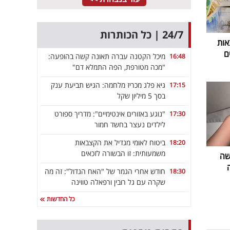
24/7 | כל הכותרות
אות
ם
מיכל הקטנה עברה תאונה קשה בהופעה:
16:48
"מכה מטורפת, הפה התמלא דם"
גיא פלג מכריז מלחמה: הגיש תביעת ענק
17:15
בסך 5 מיליון שקל
"נוגע באזורים אינטימיים": מדריך ספורט
17:30
לילדים נעצר בחשד חמור
ביטוח לאומי מגדיל את הקצבאות
18:20
משמעותית: זו הבשורה לזכאים
שה
חודש אחרי הגמר של "האח הגדול": זה מה
18:30
שקרה עם גל רובין ורפאלה טווינה
כל החדשות