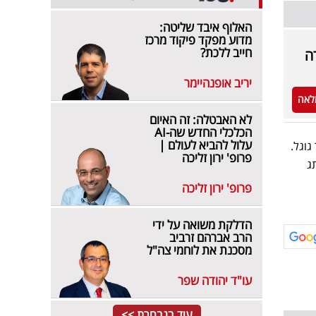
האלוף איבד שליטה:
מדוע מפקד פיקוד מרכז
חייב ללכת?
יריב אופנהיימר
לאה
לא האבטלה: זה האיום
הכלכלי החדש שה-AI
עלול להביא לעולם |
ור גוגל.
פרופ' ירון זליכה
ג
פרופ' ירון זליכה
הדלקת משואה על ידי
הרב אברהם זרביב
מסכנת את לוחמי צה"ל
עו"ד יהודה שפר
עוד בנבחרת >>