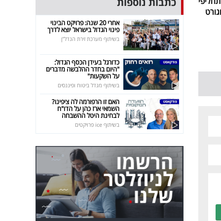
כתבות נוספות
חליפי
גורט
אחרי 20 שנה: פרויקט הבינוי
פינוי הגדול בישראל יוצא לדרך
בשיתוף מערכת זירת הנדל"ן
כדורגל בעידן הכסף הגדול:
"היום בחדר ההלבשה מדברים
על השקעות"
בשיתוף מגדל ביטוח ופיננסים
האם זו הרפורמה לה ציפינו?
השמאי ארז כהן על הדו"ח
לבחינת היטל ההשבחה
בשיתוף ice פרויקטים