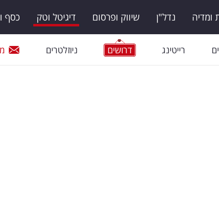
ומדיה
נדל"ן
שיווק ופרסום
דיגיטל וטק
כסף ו
ם
רייטינג
דרושים
ניוזלטרים
מי