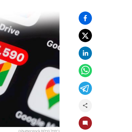
ג'ימייל (צילום shutterstock)