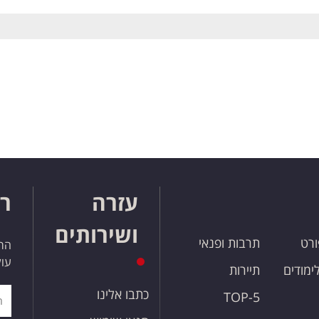
עזרה
רו
ושירותים
ורט
תרבות ופנאי
הרש
עול
לימודים
תיירות
כתבו אלינו
TOP-5