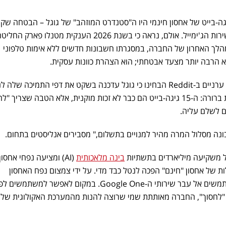
 קרוב לשני עשורים, 15 גיגה-בייט של אחסון חינמי היו ה"סטנדרט המוזהב" של גוגל – הבטחה ש
שמשכה מיליארדי משתמשים לשירות הג'ימייל. אולם, נראה כי בשנת 2026 הענקית מטנלו פארק החל
הלך האחרון של החברה, במסגרתו חשבונות חדשים ללא אימות טלפוני
השינוי התגלה כאשר משתמשים ערניים ב-Reddit הבחינו כי גוגל עדכנה בשקט את דפי התמיכה של
המסתייג "עד 15GB". המשמעות ברורה: ה-15 גיגה-בייט הם כבר לא זכות מוקנית, אלא הטבה שצריך 
ם לשלם עליה.
בונה מסלול המרה מהיר למנויים בתשלום," מסבירים אנליסטים בתחום.
וגל משקיעה מיליארדים בתשתיות
בינה מלאכותית
(AI) ומציעה נפחי אחסון
 ה-Pro שלה, העלות של אחסון "חינם" הפכה לנטל כבד מדי. על ידי צמצום נפח האחסון
ההתחלתי, גוגל דוחקת את המשתמשים אל עבר שירותי ה-Google One. במקום לאפשר למשת
י "לחסוך", החברה מאותתת שמי שרוצה להנות מהמערכת האקולוגית שלה