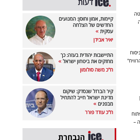
דעות
קטה
קיימות, אמון וחוסן: המנועים
יטה
החדשים של הצלחה
עסקית
יאיר אבידן
ה לניסוח
התיישבות יהודית בעזה: כך
"להרוויח"
מחזקים את ביטחון ישראל
ח"כ משה סולומון
קיר הברזל שנסדק: שיקום
מדינת ישראל חייב להתחיל
מבפנים
ח"כ עודד פורר
משים לפתוח
 –
הנבחרת