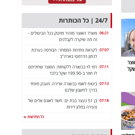
24/7 | כל הכותרות
משרד האוצר מזהיר מזינוק בגל הביטולים -
06:21
זה מה שיקרה לקבלנים
לקראת פתיחת המסחר: הבורסה נערכת
07:07
לנתון הדרמטי בארה"ב
וצר
רמי לוי בבשורה ללקוחות: המוצר שחיכיתם
07:11
לו חוזר ב-199.90 שקל
לו חוזר ב-199.90 שקל בלבד
ביטוח לאומי בבשורה אדירה: מענק מיוחד
07:13
בדרך לחשבון שלכם
בן 51 נעצר בבת ים: חשד לאונס אלים של
07:18
צעירה במלון דירות
כל החדשות