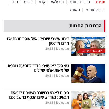
תגיות
ג'נרל מוטורס
|
מובילאיי
|
קרוז
|
רובוט
|
רכב
|
רכב אוטונומי
|
תאונה
הכתבות החמות
דירוג עשירי ישראל: אייל עופר מנצח את
מרים אדלסון
מערכת ice
|
20:15
דירוג עשירי ישראל
גיא פלג לא עוצר: בדרך לתביעה נוספת
של מאות אלפי שקלים
מערכת ice
|
20:11
ביטוח לאומי בבשורה משמחת לזכאים
הבאים: בעוד 3 ימים הכסף בחשבונכם
מערכת ice
|
20:15