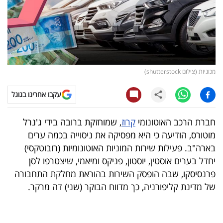
קריפטו
ויראלי
טלוויזיה
מכוניות (צילום shutterstock)
עסקי
עקבו אחרינו בגוגל
ספורט
חברת הרכב האוטונומי
קרוז
, שמוחזקת ברובה בידי ג'נרל
קריירה
מוטורס, הודיעה כי היא מפסיקה את ניסוייה בכמה ערים
ולימודים
בארה"ב. פעילות שירות המוניות האוטונומיות (רובוטקסי)
יחדל בערים אוסטין, יוסטון, פניקס ומיאמי, שיצטרפו לסן
מינויים
פרנסיסקו, שבה הופסק השירות בהוראת מחלקת התחבורה
של מדינת קליפורניה, כך מדווח הבוקר (שני) דה מרקר.
רייטינג
רכב