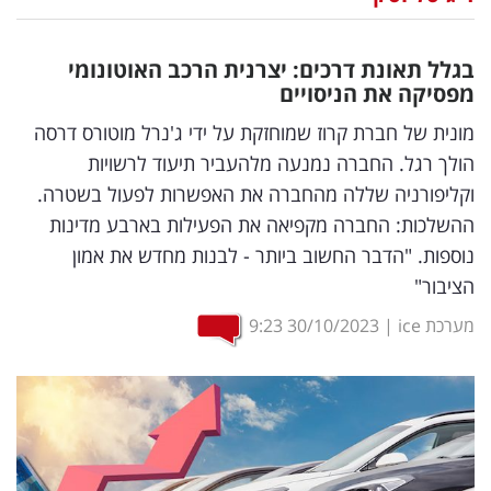
נדל"ן
בגלל תאונת דרכים: יצרנית הרכב האוטונומי
דיגיטל
מפסיקה את הניסויים
וטק
מונית של חברת קרוז שמוחזקת על ידי ג'נרל מוטורס דרסה
הולך רגל. החברה נמנעה מלהעביר תיעוד לרשויות
שיווק
וקליפורניה שללה מהחברה את האפשרות לפעול בשטרה.
ופרסום
ההשלכות: החברה מקפיאה את הפעילות בארבע מדינות
נוספות. "הדבר החשוב ביותר - לבנות מחדש את אמון
משפט
הציבור"
מדדים
מערכת ice
|
30/10/2023
9:23
ומחקרים
דעות
רכילות
עסקית