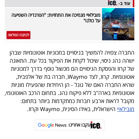
פרסמו
עוד ב-
באייס
מובילאיי מנמיכה את התחזיות: "הטרגדיה השפיעה
על כולנו"
עקבו
לכתבה המלאה
אחרינו:
החברה צפויה להמשיך בניסויים במכוניות אוטונומיות שבהן
ישהה נהג ניסוי, שיכול לקחת את הפיקוד בכל עת. התאונה
של קרוז והפסקת הניסויים הם מכשול נוסף בדרך למכוניות
אוטונומיות. קרוז, לצד Waymo, חברה בת של אלפבית,
שהיא החברה האם של גוגל - הן היחידות שהפעילו מוניות
אוטונומיות בארה"ב ללא פיקוח נהג. בתחום הרכב האוטונומי,
מקובל לראות ארבע חברות כמתקדמות ביותר בתחום:
מובילאיי
הישראלית, באידו הסינית, Waymo וקרוז.
עקבו אחרינו