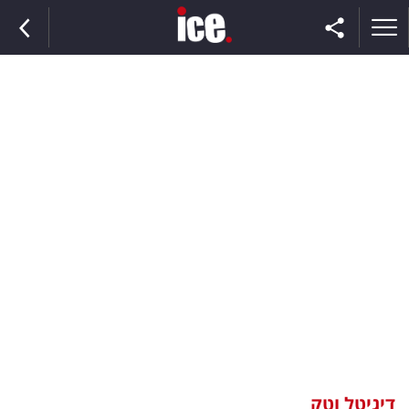
ראשי
הנבחרת
השוק
תקשורת
ומדיה
כסף
וצרכנות
דיגיטל וטק