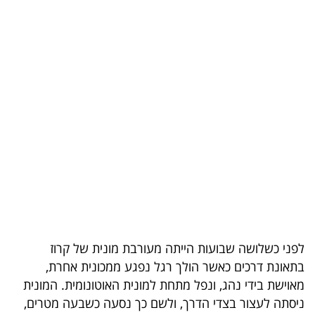
בריאות
תרבות
ופנאי
תיירות
TOP-
5
המילון
הכלכלי
לפני כשלושה שבועות הייתה מעורבת מונית של קרוז
פודקאסט
בתאונת דרכים כאשר הולך רגל נפגע ממכונית אחרת,
40
מאוישת בידי נהג, ונפל מתחת למונית האוטונומית. המונית
ניסתה לעצור בצדי הדרך, ולשם כך נסעה כשבעה מטרים,
UNDER