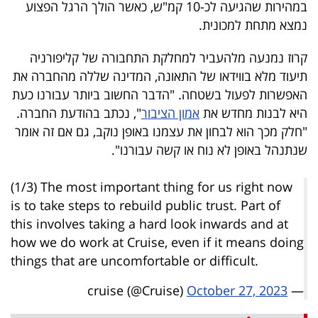
במהירות שהגיעה לכ-10 קמ"ש, כאשר הולך הרגל הפצוע
40
נמצא מתחת למכונית.
קרוז נמנעה מלהעביר למחלקת התחבורה של קליפורניה
שיתופי
תיעוד מלא בווידאו של התאונה, המדינה שללה מהחברה את
פעולה
האפשרות לפעול בשטחה. "הדבר החשוב ביותר עבורנו כעת
היא לבנות מחדש את
אמון הציבור
", נכתב בהודעת החברה.
"חלק מכך הוא לבחון את עצמנו באופן נוקב, גם אם זה אומר
שנתנהל באופן לא נוח או קשה עבורנו".
דרושים
(1/3) The most important thing for us right now
ניוזלטרים
is to take steps to rebuild public trust. Part of
this involves taking a hard look inwards and at
how we do work at Cruise, even if it means doing
מייל
things that are uncomfortable or difficult.
אדום
October 27, 2023
— cruise (@Cruise)