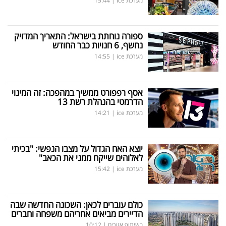
מערכת ice
|
15:44
ספורה נוחתת בישראל: התאריך המדויק
נחשף, 6 חנויות כבר החודש
מערכת ice
|
14:55
אסף רפפורט ממשיך במהפכה: זה המינוי
הדרמטי בהנהלת רשת 13
מערכת ice
|
14:21
יוצא האח הגדול על מצבו הנפשי: "בכיתי
לאלוהים שייקח ממני את הכאב"
מערכת ice
|
15:42
כולם עוברים לכאן: השכונה החדשה שבה
הדיירים מביאים אחריהם משפחה וחברים
בשיתוף אזורים
|
10:12