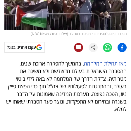
קריפטו
ויראלי
הפגנות פרו-פלסטיניות בקמפוסים בארה"ב (צילום יוטיוב/ NBC News)
טלוויזיה
עקבו אחרינו בגוגל
עסקי
ספורט
מאז תחילת המלחמה
, בהמשך להפקרה ארוכת שנים,
ההסברה הישראלית בעולם מדשדשת ולא משיגה את
קריירה
מטרותיה. צדקת הדרך של המלחמה לא באה לידי ביטוי
ולימודים
בעולם, וההתנגדות לפעולותיו של צה"ל תוך כדי הפצת פייק
ניוז, הפכה נפוצה. מערכות המדינה שאמונות על הדבר
מינויים
בשגרה ובחירום לא מתפקדות, ונוצר פער הסברתי שאותו יש
למלא.
רייטינג
רכב