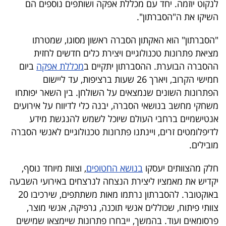
לנקוט יוזמה. יחד עם מכללת אפקה ושותפים נוספים הם
40
השיקו את ה"הסברתון".
"הסברתון" הוא האקתון הסברה ראשון מסוגו, שמטרתו
שיתופי
מציאת פתרונות טכנולוגיים ויצירת כלים חדשים לחזית
פעולה
ההסברה הבוערת. ההסברתון יתקיים ב
מכללת אפקה
ביום
חמישי הקרוב, ויארך 26 שעות ברציפות, עד ליישום
הפתרונות השונים שנמצאים על השולחן. בין השאר יפותחו
משחקי מחשב בנושאי הסברה, יבנה כלי לדיווח על אירועים
דרושים
אנטישמיים ברחבי העולם שיוכל לשמש להנגשת מידע
לדיפלומטים זרים, ויינתנו פתרונות טכנולוגיים לאנשי הסברה
ניוזלטרים
מובילים.
חלק מהצוותים יעסקו
בנושא החטופים
, וצוות מיוחד נוסף,
מייל
יקדיש את מאמציו ליצירת הנצחה לנרצחים באירועי השבעה
אדום
באוקטובר. להסברתון נרתמו מאות משתתפים, שירכיבו 20
צוותי פיתוח, שכוללים אנשי תוכנה, גרפיקה, אנשי מוצר,
פרסומאים ועוד. בהמשך, ייבחרו פתרונות שיימצאו שמישים