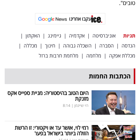
טובים".
עקבו אחרינו
תגיות
אוניברסיטה
|
אקדמיה
|
גיימינג
|
האקתון
|
הנדסה
|
הסברה
|
השכלה גבוהה
|
חינוך
|
מכללה
|
מכללת אפקה
|
מלחמה
|
מלחמת חרבות ברזל
הכתבות החמות
היום הטוב בהיסטוריה: מניית ספייס אקס
מזנקת
רוי שיינמן
|
8:14
רמי לוי, אושר עד או ויקטורי: זו הרשת
הזולה ביותר בישראל בפער