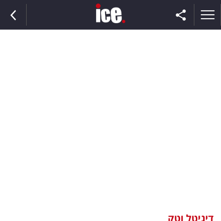
ראשי
הנבחרת
השוק
תקשורת
ומדיה
כסף
וצרכנות
דיגיטל וטק