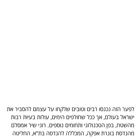
בריאות
תרבות
ופנאי
תיירות
TOP-
5
המילון
הכלכלי
לפער הזה נכנסו רבים וטובים שלקחו על עצמם להסביר את
פודקאסט
ישראל בעולם, אך ככל שחולפים הימים, עולות בעיות רבות
מהשטח, בפן הטכנולוגי ותחומים נוספים. רוני שיר אמסלם
40
מהנדסת בוגרת אפקה, המכללה להנדסה בת"א, החליטה
UNDER