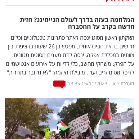
נדל"ן
המלחמה בעזה בדרך לעולם הגיימינג? חזית
דיגיטל
חדשה בקרב על ההסברה
וטק
האקתון ראשון מסוגו ינסה לאתר פתרונות טכנולוגיים וכלים
חדשים בחזית הבינלאומית. מפגש בן 26 שעות ברציפות בין
שיווק
צוותים במכללת אפקה, ינסה לתת מענים מסוגים מגוונים.
ופרסום
על הפרק: משחקי מחשב, כלי לדיווח על אירועים אנטישמיים
לדיפלומטים זרים ועוד. מובילת היוזמה: "לא מדובר בתחרות"
משפט
מערכת ice
|
15/11/2023
13:35
מדדים
ומחקרים
דעות
רכילות
עסקית