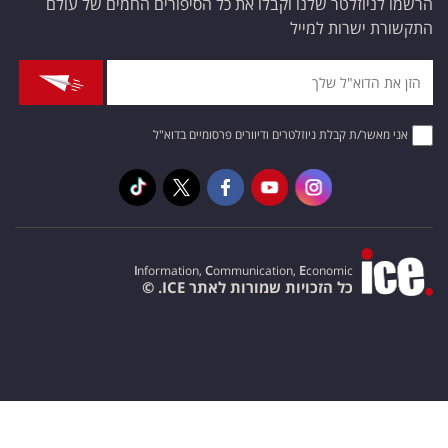
הרשמו לניוזלטר שלנו וקבלו את כל הסיפורים החמים של עולם
התקשורת ישרות למייל
אני מאשר/ת קבלת ניוזלטרים ודיוורים פרסומיים בדוא"ל
I
nformation,
C
ommunication,
E
conomic
כל הזכויות שמורות לאתר ICE. ©