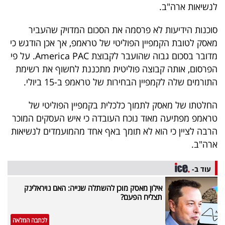
לנשיאות ארה"ב.
40
סוכנות הידיעות לא פרסמה את הסכום המדויק שהעביר
מאסק לטובת הקמפיין הפוליטי של טראמפ, אך אכן הודגש כי
שיתופי
מדובר בסכום גבוה שהועבר לקבוצת America PAC. על פי
פעולה
הפרסום, אותה קבוצה פוליטית מתכננת לחשוף את רשימת
התורמים שלה לקמפיין הבחירות של טראמפ ב-15 ביולי.
החלטתו של מאסק לתמוך כלכלית בקמפיין הפוליטי של
דרושים
טראמפ מפתיעה מאוד נוכח העובדה כי איש העסקים המוכר
הרבה לציין כי הוא לא תומך באף אחד מהמועמדים לנשיאות
ניוזלטרים
ארה"ב.
עוד ב-
מייל
אילון מאסק מוכן להשתלה שנייה: האם נויראלינק
אדום
תצליח הפעם?
לכתבה המלאה