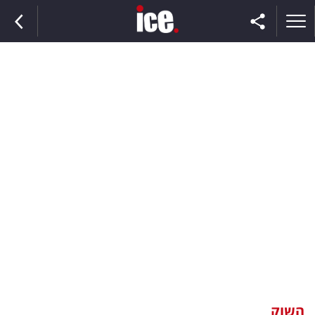
ראשי
הנבחרת
השוק
תקשורת
ומדיה
כסף
וצרכנות
השוק