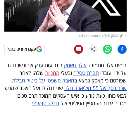
קריפטו
ויראלי
אילון מאסק (צילום shutterstock)
טלוויזיה
עקבו אחרינו בגוגל
עסקי
ספורט
בימים אלו, מתמודד
אילון מאסק
בתביעות ענק שהוגשו נגדו
על ידי עובדי
חברת טסלה
ובעלי
המניות
שלה. לאחר
קריירה
שפורסם כי מאסק נמצא ב
מאבק משפטי על ביטול חבילת
ולימודים
שכר בסך של 55 מיליארד דולר
שניתנה לו ועל השכר שמגיע
לבאי כוחו, כעת נודע כי איש העסקים המוכר תרם סכום
מינויים
מכובד עבור הקמפיין הפוליטי של
דונלד טראמפ
.
רייטינג
רכב