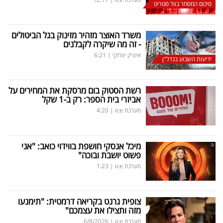
סיכום המסחר בוול סטריט
משרד האוצר מזהיר מזינוק בגל הביטולים
- זה מה שיקרה לקבלנים
איציק יצחקי
|
6:21
ידיעות השבוע בנדל"ן
רשת הסטוק בום מרסקת את המחירים על
אביזרי בית הספר: רק ב-1 שקל
מערכת ice
|
4:20
מיכל אנסקי חושפת בווידוי כואב: "אני
פשוט יושבת ובוכה"
מערכת ice
|
1:23
צופית גרנט בקריאה דרמטית: "תימנעו
מזה ותצילו את עצמכם"
מערכת ice
|
6/8/2026