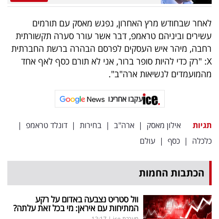
פרסמו
באייס
לאחר שבחודש מרץ האחרון, נפגש מאסק עם תורמים
עשירים וביניהם טראמפ, דבר אשר עורר סערה תקשורתית
עקבו
רחבה, מיהר איש העסקים לפרסם הבהרה ברשת החברתית
אחרינו:
X: "רק כדי להיות סופר ברור, אני לא תורם כסף לאף אחד
מהמועמדים לנשיאות ארה"ב".
עקבו אחרינו
תגיות
אילון מאסק
|
ארה"ב
|
בחירות
|
דונלד טראמפ
|
כלכלה
|
כסף
|
עולם
הכתבות החמות
וול סטריט נצבעה באדום על רקע
המתיחות עם איראן: מי בכל זאת עלתה?
מערכת ice
|
12:17