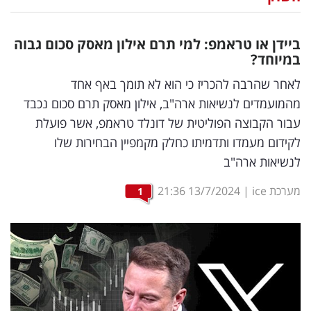
נדל"ן
ביידן או טראמפ: למי תרם אילון מאסק סכום גבוה
דיגיטל
במיוחד?
וטק
לאחר שהרבה להכריז כי הוא לא תומך באף אחד
מהמועמדים לנשיאות ארה"ב, אילון מאסק תרם סכום נכבד
שיווק
עבור הקבוצה הפוליטית של דונלד טראמפ, אשר פועלת
ופרסום
לקידום מעמדו ותדמיתו כחלק מקמפיין הבחירות שלו
לנשיאות ארה"ב
משפט
מערכת ice
|
13/7/2024
21:36
1
מדדים
ומחקרים
דעות
רכילות
עסקית