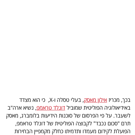
בריאות
תרבות
ופנאי
תיירות
TOP-
5
המילון
הכלכלי
בכך, מכריז
אילון מאסק
, בעלי טסלה ו-X, כי הוא מצדד
באידיאולוגיה הפוליטית שמוביל
דונלד טראמפ
, נשיא ארה"ב
פודקאסט
לשעבר. על פי הפרסום של סוכנות הידיעות בלומברג, מאסק
40
תרם "סכום נכבד" לקבוצה הפוליטית של דונלד טראמפ,
הפועלת לקידום מעמדו ותדמיתו כחלק מקמפיין הבחירות
UNDER