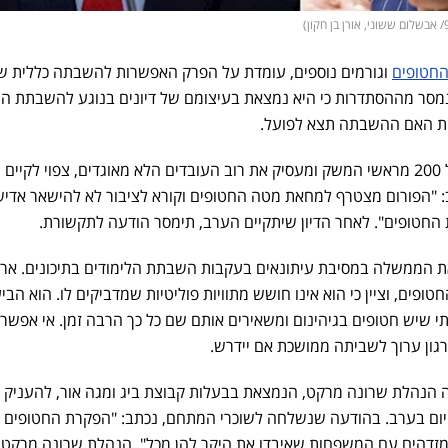
חטופים
וגורמים נוספים, עומדת על הפרק האפשרות להשבתה כללית ש
נמסר מההסתדרות כי היא נמצאת בעיצומם של דיונים בנוגע להשבתת ה
ות האם ההשבתה תצא לפועל.
, הכולל 200 מראשי המשק ומעסיק את רוב העובדים הלא מאוגדים, צפוי לקיים
תב: "הפורום מצטרף למחאת מטה החטופים וקורא לציבור לא להישאר אדיש
ת החטופים". לאחר הדיון שיתקיים הערב, תימסר הודעה לתקשורת.
ת הממשלה במסיבת עיתונאים בעקבות השבתת הלימודים בתיכונים. ארז
ם, וציין כי הוא אינו חושש מתוויות פוליטיות שמדביקים לו. הוא הבי
י שיש חטופים בגיהינום ומשאירים אותם שם כל כך הרבה זמן. אי אפשר
ארגון ערוך לשביתה ממושכת אם יידרש.
הנהלת שרונה מרקט, הנמצאת בבעלות קבוצת ביג ומגה אור, להעניק 
ום בערב. בהודעה שנשלחה לשוכרי המתחם, נכתב: "הפקרת החטופים ע
מזדהים עם המשפחות שאיבדו את היקר להן מכל". הנהלת שרונה מרקט