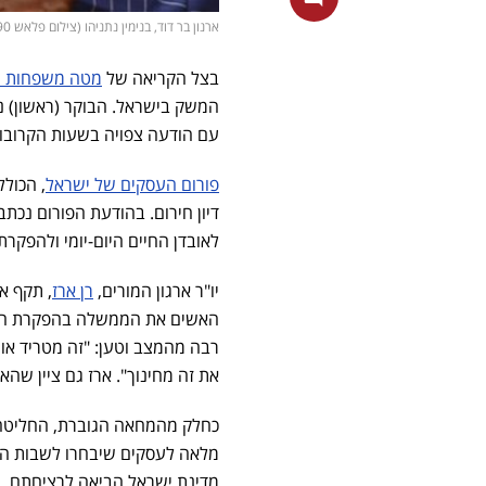
ארנון בר דוד, בנימין נתניהו (צילום פלאש 90/ אבשלום ששוני, אורן בן חקון)
בצל הקריאה של
מטה משפחות ה
המשק בישראל. הבוקר (ראשון) 
עם הודעה צפויה בשעות הקרוב
פורום העסקים של ישראל
דיון חירום. בהודעת הפורום נכ
לאובדן החיים היום-יומי ולהפקר
יו"ר ארגון המורים,
רן ארז
, תקף א
האשים את הממשלה בהפקרת החטופי
רבה מהמצב וטען: "זה מטריד אות
את זה מחינוך". ארז גם ציין שה
כחלק מהמחאה הגוברת, החליטה 
מלאה לעסקים שיבחרו לשבות הי
מדינת ישראל הביאה לרציחתם, 