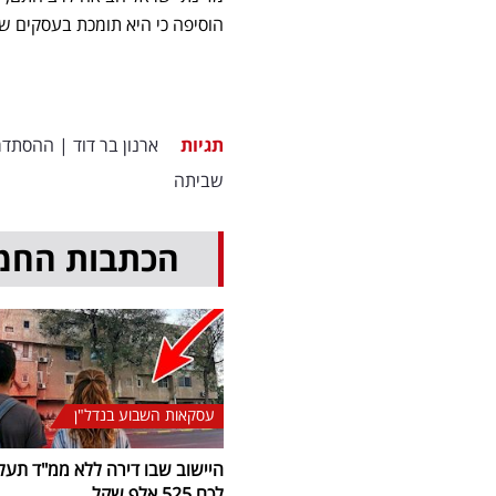
הוסיפה כי היא תומכת בעסקים ש
תגיות
ארנון בר דוד
|
ההסתדר
שביתה
הכתבות החמ
עסקאות השבוע בנדל"ן
היישוב שבו דירה ללא ממ"ד תעל
לכם 525 אלף שקל