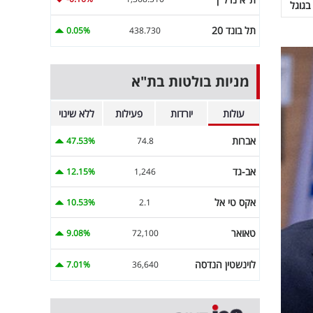
בגוגל
תל בונד 20
0.05%
438.730
מניות בולטות בת"א
עולות
יורדות
פעילות
ללא שינוי
אברות
47.53%
74.8
אב-גד
12.15%
1,246
אקס טי אל
10.53%
2.1
טאואר
9.08%
72,100
לוינשטין הנדסה
7.01%
36,640