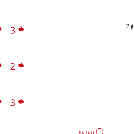
 ?!
3
2
3
טען עוד