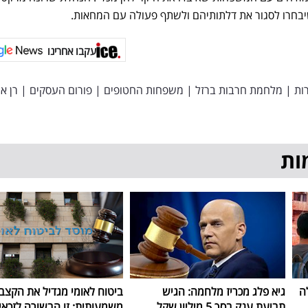
יבחרו לסגור את דלתותיהם ולשתף פעולה עם המחאות.
עקבו אחרינו
ות
|
מלחמת חרבות ברזל
|
משפחות החטופים
|
פורום העסקים
|
רן אר
ות
ה
גיא פלג מכריז מלחמה: הגיש
ביטוח לאומי מגדיל את הקצב
תביעת ענק בסך 5 מיליון שקל
משמעותית: זו הבשורה לזכאי