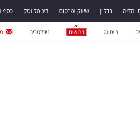
ומדיה
נדל"ן
שיווק ופרסום
דיגיטל וטק
כסף ו
ם
רייטינג
דרושים
ניוזלטרים
מי