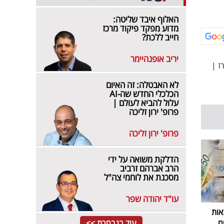
האלוף איבד שליטה:
מדוע מפקד פיקוד מרכז
חייב ללכת?
יריב אופנהיימר
ז
|
לא האבטלה: זה האיום
הכלכלי החדש שה-AI
עלול להביא לעולם |
פרופ' ירון זליכה
פרופ' ירון זליכה
הדלקת משואה על ידי
הרב אברהם זרביב
מסכנת את לוחמי צה"ל
עו"ד יהודה שפר
אות
עוד בנבחרת >>
ם