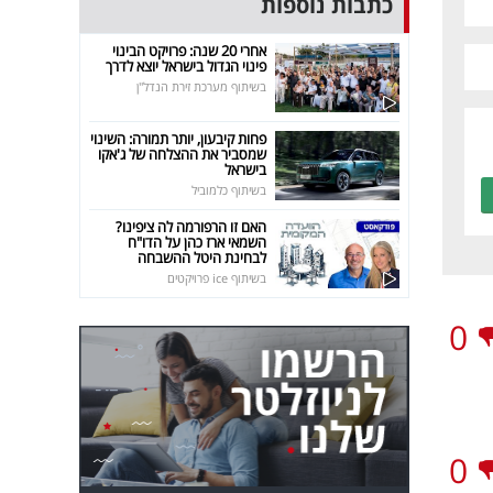
כתבות נוספות
אחרי 20 שנה: פרויקט הבינוי
פינוי הגדול בישראל יוצא לדרך
בשיתוף מערכת זירת הנדל"ן
פחות קיבעון, יותר תמורה: השינוי
שמסביר את ההצלחה של ג'אקו
בישראל
בשיתוף כלמוביל
האם זו הרפורמה לה ציפינו?
השמאי ארז כהן על הדו"ח
לבחינת היטל ההשבחה
בשיתוף ice פרויקטים
0
0