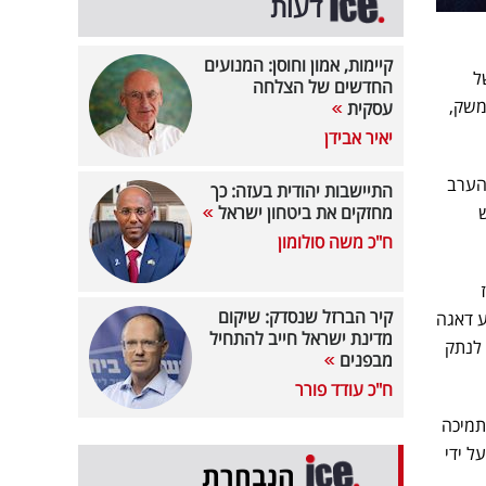
דעות
קיימות, אמון וחוסן: המנועים
ל
החדשים של הצלחה
משק,
עסקית
יאיר אבידן
 הערב
התיישבות יהודית בעזה: כך
מחזקים את ביטחון ישראל
ח"כ משה סולומון
קיר הברזל שנסדק: שיקום
ע דאגה
מדינת ישראל חייב להתחיל
 לנתק
מבפנים
ח"כ עודד פורר
תמיכה
ל ידי
הנבחרת