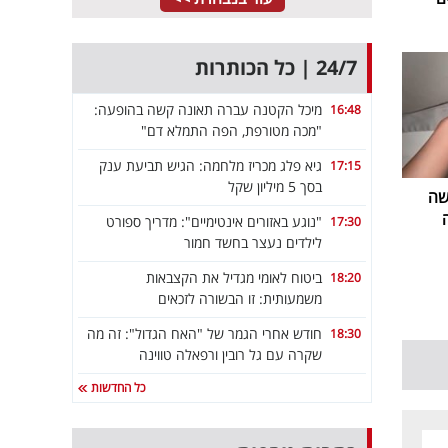
24/7 | כל הכותרות
מיכל הקטנה עברה תאונה קשה בהופעה:
16:48
"מכה מטורפת, הפה התמלא דם"
גיא פלג מכריז מלחמה: הגיש תביעת ענק
17:15
בסך 5 מיליון שקל
שה
"נוגע באזורים אינטימיים": מדריך ספורט
17:30
לילדים נעצר בחשד חמור
ביטוח לאומי מגדיל את הקצבאות
18:20
משמעותית: זו הבשורה לזכאים
חודש אחרי הגמר של "האח הגדול": זה מה
18:30
שקרה עם גל רובין ורפאלה טווינה
כל החדשות