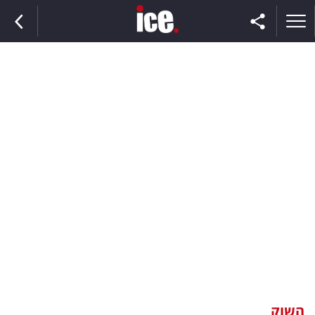
ראשי
הנבחרת
השוק
תקשורת
ומדיה
כסף
וצרכנות
השוק