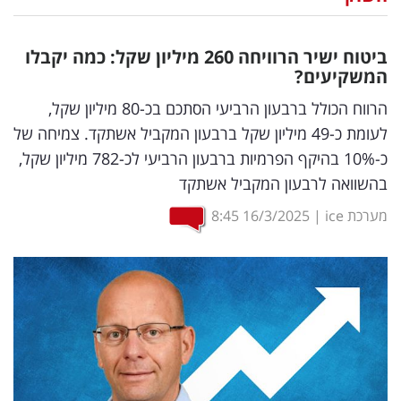
נדל"ן
ביטוח ישיר הרוויחה 260 מיליון שקל: כמה יקבלו
דיגיטל
המשקיעים?
וטק
הרווח הכולל ברבעון הרביעי הסתכם בכ-80 מיליון שקל,
לעומת כ-49 מיליון שקל ברבעון המקביל אשתקד. צמיחה של
שיווק
כ-10% בהיקף הפרמיות ברבעון הרביעי לכ-782 מיליון שקל,
ופרסום
בהשוואה לרבעון המקביל אשתקד
משפט
מערכת ice
|
16/3/2025
8:45
מדדים
ומחקרים
דעות
רכילות
עסקית