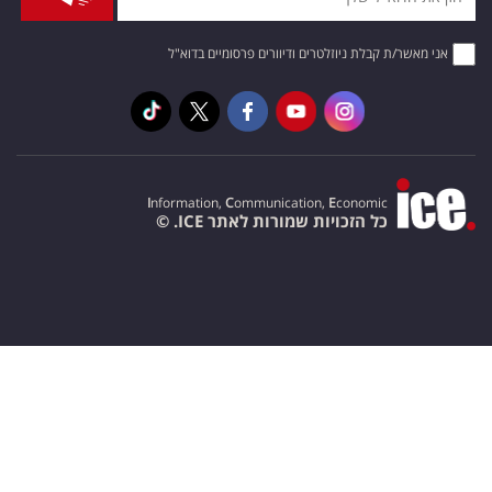
אני מאשר/ת קבלת ניוזלטרים ודיוורים פרסומיים בדוא"ל
I
nformation,
C
ommunication,
E
conomic
כל הזכויות שמורות לאתר ICE. ©