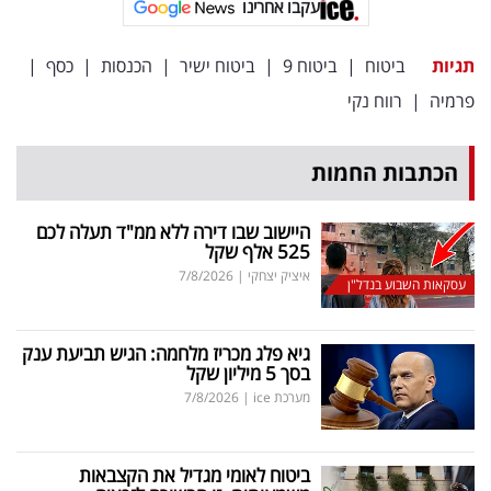
עקבו אחרינו
תגיות
ביטוח
|
ביטוח 9
|
ביטוח ישיר
|
הכנסות
|
כסף
|
פרמיה
|
רווח נקי
הכתבות החמות
היישוב שבו דירה ללא ממ"ד תעלה לכם
525 אלף שקל
איציק יצחקי
|
7/8/2026
עסקאות השבוע בנדל"ן
גיא פלג מכריז מלחמה: הגיש תביעת ענק
בסך 5 מיליון שקל
מערכת ice
|
7/8/2026
ביטוח לאומי מגדיל את הקצבאות