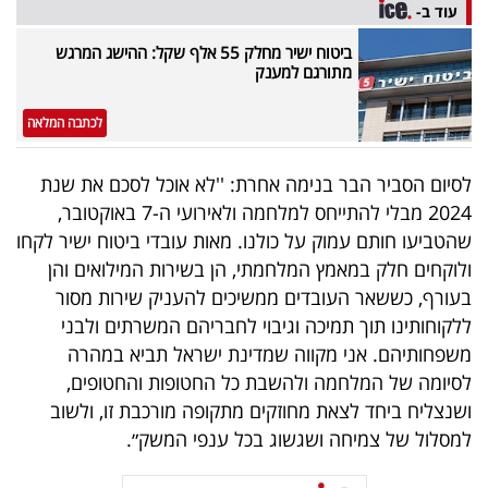
פרסמו
עוד ב-
באייס
ביטוח ישיר מחלק 55 אלף שקל: ההישג המרגש
מתורגם למענק
עקבו
לכתבה המלאה
אחרינו:
לסיום הסביר הבר בנימה אחרת: ''לא אוכל לסכם את שנת
2024 מבלי להתייחס למלחמה ולאירועי ה-7 באוקטובר,
שהטביעו חותם עמוק על כולנו. מאות עובדי ביטוח ישיר לקחו
ולוקחים חלק במאמץ המלחמתי, הן בשירות המילואים והן
בעורף, כששאר העובדים ממשיכים להעניק שירות מסור
ללקוחותינו תוך תמיכה וגיבוי לחבריהם המשרתים ולבני
משפחותיהם. אני מקווה שמדינת ישראל תביא במהרה
לסיומה של המלחמה ולהשבת כל החטופות והחטופים,
ושנצליח ביחד לצאת מחוזקים מתקופה מורכבת זו, ולשוב
למסלול של צמיחה ושגשוג בכל ענפי המשק״.