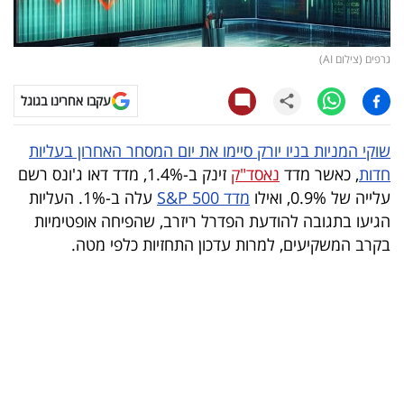
קריפטו
גרפים (צילום AI)
ויראלי
עקבו אחרינו בגוגל
טלוויזיה
שוקי המניות בניו יורק סיימו את יום המסחר האחרון בעליות
עסקי
חדות
, כאשר מדד
נאסד"ק
זינק ב-1.4%, מדד דאו ג'ונס רשם
ספורט
עלייה של 0.9%, ואילו
מדד S&P 500
עלה ב-1%. העליות
הגיעו בתגובה להודעת הפדרל ריזרב, שהפיחה אופטימיות
קריירה
בקרב המשקיעים, למרות עדכון התחזיות כלפי מטה.
ולימודים
מינויים
רייטינג
רכב