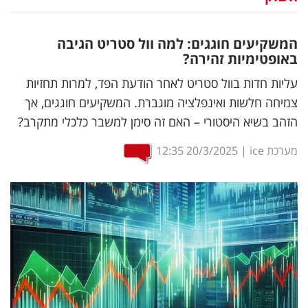
נדל"ן
המשקיעים חוגגים: למה וול סטריט הגיבה
דיגיטל
באופטימיות זהירה?
וטק
עליות חדות בוול סטריט לאחר הודעת הפד, למרות תחזיות
צמיחה חלשות ואינפלציה מוגברת. המשקיעים חוגגים, אך
שיווק
הזהב בשיא היסטורי – האם זה סימן למשבר כלכלי מתקרב?
ופרסום
מערכת ice
|
20/3/2025
12:35
משפט
מדדים
ומחקרים
דעות
רכילות
עסקית