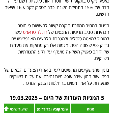
כאפיק מקלט בתקופות של חוסר ודאות כלכלית, רשם עלייה
40
חדה של 15% מתחילת השנה וכבר הספיק לקבוע 16 שיאים
חדשים.
שיתופי
הזינוק במחיר המתכת היקרה קשור לחששות כי חוסר
הבהירות סביב מדיניות המכסים של
דונלד טראמפ
עשוי
פעולה
להוביל להאטה כלכלית ולהגברת הלחצים האינפלציוניים –
בדיוק כפי שצופה הפד. מגמות אלו רק מחזקות את מעמדו
של הזהב כאפיק השקעה מועדף על רקע התנודתיות
דרושים
בשווקים.
ניוזלטרים
בזמן שהמשקיעים ממשיכים לעקוב אחרי הצעדים הבאים של
הפד, שוק ההון שידר אופטימיות זהירה, עם עליות בשווקים
שמעידות על אמון מסוים בהחלטות הבנק המרכזי.
מייל
אדום