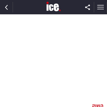
ראשי
הנבחרת
השוק
תקשורת
ומדיה
כסף
וצרכנות
השוק