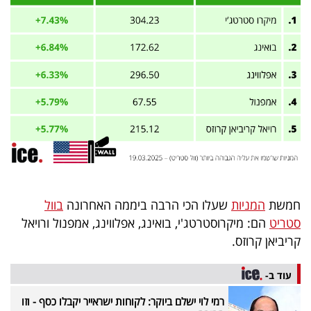
פרסמו
באייס
עקבו
אחרינו:
חמשת
המניות
שעלו הכי הרבה ביממה האחרונה
בוול
סטריט
הם: מיקרוסטרטג'י, בואינג, אפלווינג, אמפנול ורויאל
קריביאן קרוזס.
עוד ב-
רמי לוי ישלם ביוקר: לקוחות ישראייר יקבלו כסף - וזו