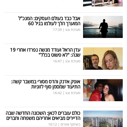
אבל כבד בעולם העסקים: המנכ"ל
המוערך הלך לעולמו בגיל 60
מערכת ice
|
17:39
עדן הראל ועודד מנשה נפרדו אחרי 19
שנה: "לא פשוט בכלל"
מערכת ice
|
16:47
אופק אדנק והדס מסורי במשבר קשה:
התיעוד שמסמן סוף לזוגיות
מערכת ice
|
16:42
כולם עוברים לכאן: השכונה החדשה שבה
הדיירים מביאים אחריהם משפחה וחברים
בשיתוף אזורים
|
10:12