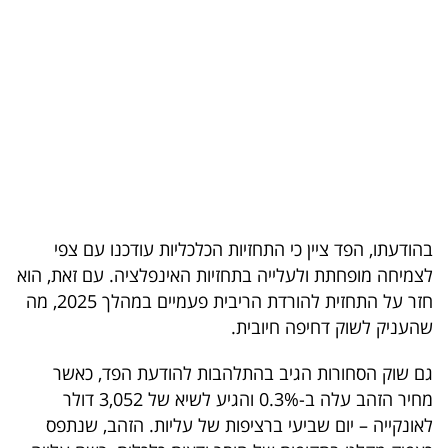
בריאות
תרבות
ופנאי
תיירות
TOP-
5
בהודעתו, הפד ציין כי התחזיות הכלכליות עודכנו עם צפי
לצמיחה מופחתת ולעלייה בתחזיות האינפלציה. עם זאת, הוא
המילון
חזר על התחזית להורדת הריבית פעמיים במהלך 2025, מה
הכלכלי
שהעניק לשוק דחיפה חיובית.
פודקאסט
גם שוק הסחורות הגיב בהתלהבות להודעת הפד, כאשר
מחיר הזהב עלה ב-0.3% והגיע לשיא של 3,052 דולר
40
לאונקייה – יום שביעי ברציפות של עליות. הזהב, שנתפס
UNDER