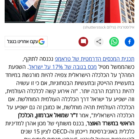
קריפטו
ויראלי
אילוסטרציה (צילום shutterstock)
טלוויזיה
עקבו אחרינו בגוגל
עסקי
תכנית המכסים הדרמטית של טראמפ
נכנסה לתוקף,
ספורט
כשהממשל מטיל
מכס בגובה של 17% על ישראל
. השפעת
המהלך על הכלכלה הישראלית צפויה להיות מורגשת במיוחד
קריירה
בתעשיית ההייטק ובתעשיות הבטחוניות, אם כי זו עשויה
ולימודים
להיות נרחבת הרבה יותר. "זה אירוע קשה לכלכלה העולמית,
וזה ישפיע על ישראל דרך הכלכלה העולמית המוחלשת. אם
מינויים
הכלכלה העולמית תהיה מוחלשת, אז כמובן זה גם ישפיע על
הכלכלה הישראלית", אמר
ד”ר שמואל אברמזון, הכלכלן
רייטינג
הראשי במשרד האוצר
, בכנס משותף של מכון אהרן למדיניות
כלכלית באוניברסיטת רייכמן וה-OECD לציון 15 שנים
רכב