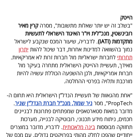
40
הייטק
"בשלב זה יש יותר שאלות מתשובות", מסרה
קרין מאיר
שיתופי
רובינשטין, מנכ"לית ויו"ר האיגוד הישראלי לתעשיות
פעולה
מתקדמות (IATI)
. לדבריה, שיעור המכס שנקבע לישראל
נמוך בהשוואה למדינות אחרות, דבר שיכול להוות
יתרון
תחרותי
לחברות ישראליות מול חברות זרות לא אמריקאיות.
מאידך, תעשיית ההייטק הישראלית מתחרה בעיקר מול
דרושים
חברות אמריקאיות, ולכן ההשפעה הכוללת עשויה להיות
מורכבת ותלויה בפרטי ההחלטה.
ניוזלטרים
"אחת מהגאוות של תעשיית הנדל”ן הישראלית היא תחום ה-
PropTech", מסר
ניר שמול, מנכ"ל חברת הנדל"ן שניר
.
מייל
מדובר במאות סטארטאפים שמפתחים פתרונות לבניינים
אדום
חכמים, ניתוח מידע תכנוני, רובוטיקה לבנייה, מערכות
תחזוקה מבוססות
בינה מלאכותית
. לדבריו, מדובר במוצרים
ייחודיים שהפכו לחלק מהותי בפרויקטים גדולים. עם מכס של