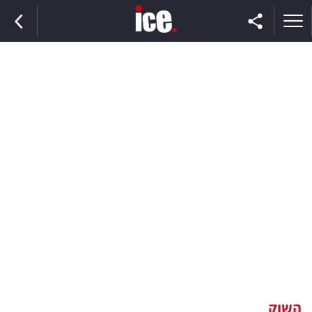
ראשי
הנבחרת
השוק
תקשורת
ומדיה
כסף
וצרכנות
השוק