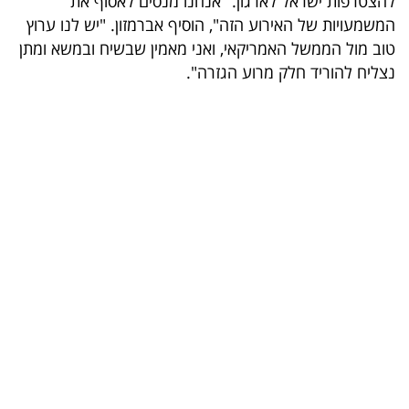
להצטרפות ישראל לארגון. "אנחנו מנסים לאסוף את
המשמעויות של האירוע הזה", הוסיף אברמזון. "יש לנו ערוץ
בריאות
טוב מול הממשל האמריקאי, ואני מאמין שבשיח ובמשא ומתן
תרבות
נצליח להוריד חלק מרוע הגזרה".
ופנאי
תיירות
TOP-
5
המילון
הכלכלי
פודקאסט
40
UNDER