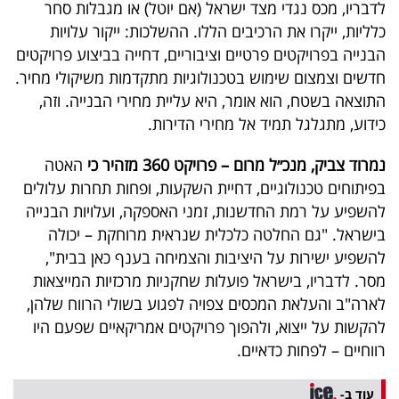
לדבריו, מכס נגדי מצד ישראל (אם יוטל) או מגבלות סחר
כלליות, ייקרו את הרכיבים הללו. ההשלכות: ייקור עלויות
הבנייה בפרויקטים פרטיים וציבוריים, דחייה בביצוע פרויקטים
חדשים וצמצום שימוש בטכנולוגיות מתקדמות משיקולי מחיר.
התוצאה בשטח, הוא אומר, היא עליית מחירי הבנייה. וזה,
כידוע, מתגלגל תמיד אל מחירי הדירות.
נמרוד צביק, מנכ״ל מרום – פרויקט 360 מזהיר כי
האטה
בפיתוחים טכנולוגיים, דחיית השקעות, ופחות תחרות עלולים
להשפיע על רמת החדשנות, זמני האספקה, ועלויות הבנייה
בישראל. "גם החלטה כלכלית שנראית מרוחקת – יכולה
להשפיע ישירות על היציבות והצמיחה בענף כאן בבית",
מסר. לדבריו, בישראל פועלות שחקניות מרכזיות המייצאות
לארה"ב והעלאת המכסים צפויה לפגוע בשולי הרווח שלהן,
להקשות על ייצוא, ולהפוך פרויקטים אמריקאיים שפעם היו
רווחיים – לפחות כדאיים.
עוד ב-