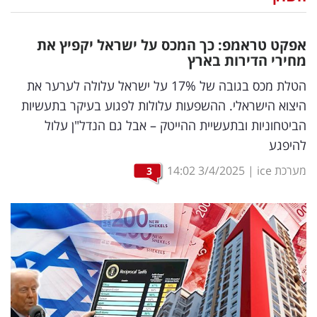
נדל"ן
אפקט טראמפ: כך המכס על ישראל יקפיץ את
דיגיטל
מחירי הדירות בארץ
וטק
הטלת מכס בגובה של 17% על ישראל עלולה לערער את
היצוא הישראלי. ההשפעות עלולות לפגוע בעיקר בתעשיות
שיווק
הביטחוניות ובתעשיית ההייטק – אבל גם הנדל"ן עלול
ופרסום
להיפגע
משפט
מערכת ice
|
3/4/2025
14:02
3
מדדים
ומחקרים
דעות
רכילות
עסקית