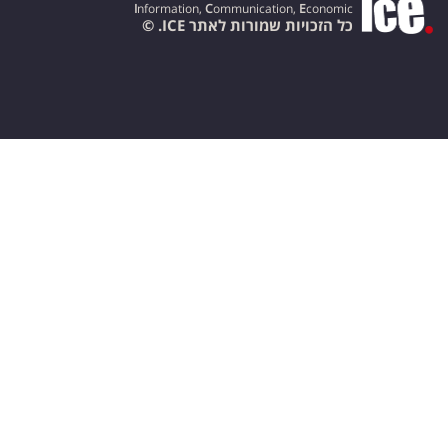
I
nformation,
C
ommunication,
E
conomic
כל הזכויות שמורות לאתר ICE. ©