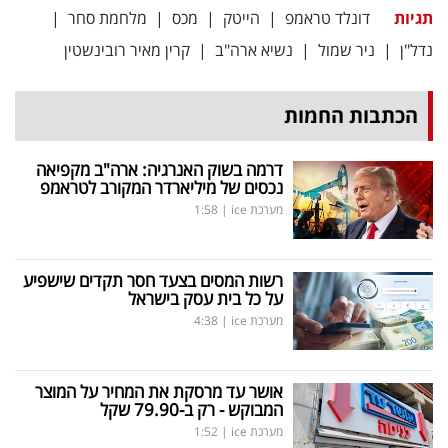
תגיות
דונלד טראמפ
|
הייטק
|
מכס
|
מלחמת סחר
|
נדל"ן
|
ניר שמול
|
נשיא ארה"ב
|
קרין מאיר רובינשטין
הכתבות החמות
דרמה בשוק האנרגיה: ארה"ב מקפיאה
נכסים של מיליארדר המקורב לטראמפ
מערכת ice
|
1:58
רשות המסים בצעד חסר תקדים שישפיע
על כל בית עסק בישראל
מערכת ice
|
4:38
אושר עד מרסקת את המחיר על המוצר
המבוקש - רק ב-79.90 שקל
מערכת ice
|
1:52