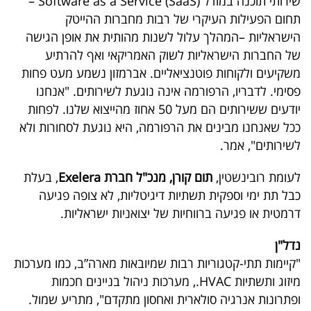
שירותי תוכנה במודל Software as a Service (SaaS) –
תחום הפעילות העיקרי של רבות מחברות ההייטק
הישראליות –המהלך עלול לשנות מהותית את אופן הגישה
של החברות הישראליות לשוק האמריקאי ואף להרתיע
משקיעים ולקוחות פוטנציאליים. אברמזון נשמע מעט פחות
פסימי. לדבריו, הרפורמה אינה נוגעת לשירותים. "אנחנו
יודעים ששירותים הם מעל 50 אחוז מהייצוא שלנו. לפחות
ככל שאנחנו מבינים את הרפורמה, היא נוגעת לסחורות ולא
לשירותים", אמר.
לעומת רובינשטין,
תום קורן, מנכ"ל חברת Exelera
, בעלת
כבל תת ימי וספקית תשתיות דיגיטליות, לא צופה פגיעה
דרמטית או פגיעה ברווחיות של יצואניות ישראליות.
נדל"ן
"קיימות תתי-קטגוריות רבות שמיובאות מארה”ב, כמו מערכות
מיזוג ותשתיות HVAC., מערכות ניהול בניינים חכמות
ופתרונות אנרגיה סולארית ואחסון מתקדם", מתריע שמול.