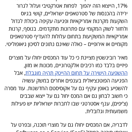
פרסמו
17%, הייצוא הזה יהפוך לפחות אטרקטיבי ועלול לגרור
באייס
ירידה בהכנסות של סטרטאפים ישראליים, קושי בגיוס
השקעות מקרנות אמריקאיות ופגיעה עקיפה ביכולת לגדול
עקבו
ולחזור לשוק המקומי עם פתרונות מתקדמים. בנוסף, קרנות
אחרינו:
אמריקאיות המשקיעות בתחום עלולות להעדיף סטרטאפים
מקומיים או אירופיים – כאלה שאינם נתונים לסיכון גיאופוליטי.
מאיר רובינשטין מציינת כי כל עוד המכסים יחולו על מוצרים
פיזיים בלבד כמו רכיבים אלקטרוניים, מכונות או מזון,
ההשפעה הישירה על תחום ההייטק תהיה מוגבלת
, אבל
הפגיעה הפוטנציאלית בענפים אחרים במשק עשויה
להשפיע באופן עקיף גם על אקוסיסטם החדשנות. עוד מסרה
כי חשוב לבחון גם אם המכס יחול גם על ייצוא שבבים
(צ’יפים), ענף אסטרטגי שבו לחברות ישראליות יש פעילות
משמעותית וגלובלית.
לדבריה, אם המכסים יחולו גם על מוצרי תוכנה, ובפרט על