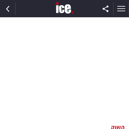
ראשי
הנבחרת
השוק
תקשורת
ומדיה
כסף
וצרכנות
השוק