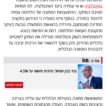
40
באינפלציה
או אי עמידה ביעד האינפלציה. לפי תחזיות
חטיבת המחקר, ההתעצמות המתונה של הלחימה צפויה
להיגמר במהרה. בנוסף ציינו בוועדה כי הגירעון בתקציב
שיתופי
המדינה מצטמצם, והירידה בהוצאות הממשלה נובעת בעיקר
פעולה
מהקטנת הוצאות המלחמה. רמת אי-הודאות בנוגע
להתפתחויות השוק והמלחמה מגדילה את הסיכון לשינויים
כלכליים מהירים, ולכן נשקל להשאיר את הריבית יציבה עד
להבהרת התמונה הכלכלית.
דרושים
עוד ב-
ניוזלטרים
נגיד בנק ישראל: הריבית תישאר על 4.5%
מייל
לכתבה המלאה
אדום
התאוששות מתונה בפעילות הכלכלית עם עלייה בצריכה
וביציבות בשוק העבודה, העולה מהנתונים השוטפים. שיעור