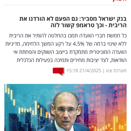
נדל"ן
בנק ישראל מסביר: גם הפעם לא הורדנו את
דיגיטל
הריבית - וכך טראמפ קשור לזה
וטק
כל חמשת חברי הוועדה תמכו בהחלטה להותיר את הריבית
ללא שינוי ברמה של 4.5% על רקע המשך הלחימה, מדיניות
שיווק
הוועדה המוניטרית מתמקדת בייצוב השווקים והפחתת אי
ופרסום
הוודאות, לצד יציבות מחירים ותמיכה בפעילות הכלכלית
משפט
מערכת ice
|
21/4/2025
15:18
מדדים
ומחקרים
דעות
רכילות
עסקית