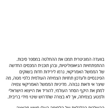
בריאות
תרבות
ופנאי
תיירות
TOP-
5
בוועדה המוניטרית תמכו את ההחלטה במספר סיבות.
ההתפתחויות הגיאופוליטיות, ובהן תוכנית המכסים החדשה
המילון
של הממשל האמריקאי, גרמו לירידות חדות בשווקים
הכלכלי
הפיננסיים ולעדכון תחזיות הצמיחה העולמית כלפי מטה, מה
שיצר אי ודאות גבוהה. מדיניות הממשל האמריקאי צפויה
פודקאסט
למתן את היקף הסחר העולמי, להוריד את הייצוא הישראלי
ולפגוע בצמיחה, אך לא בצורה שתדרוש שינוי מידי בריבית.
40
UNDER
ההשלכות הכלכליות של הלחימה העלו חשש מהאצה