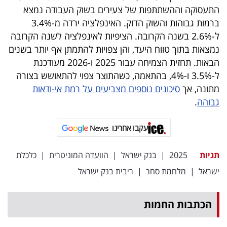
פרסמו
התעסוקה וההשתתפות של צעירים בשוק העבודה נמצא
באייס
ברמות גבוהות והשוק הדוק. האינפלציה ירדה מ-3.4%
ל-2.6% בשנה הקרובה. הציפיות לאינפלציה לשנה הקרובה
עקבו
נמצאות בתוך טווח היעד, והן צפויות להתמתן אף יותר בשנים
אחרינו:
הבאות. תחזית הצמיחה עבור 2025 ו-2026 מעודכנת
ל-3.5% ו-4%, בהתאמה, כשהתוצר צפוי להתאושש בצורה
מתונה, אך
סיכונים נוספים מצביעים על רמת אי-ודאות
גבוהה
.
עקבו אחרינו
תגיות
2025
|
בנק ישראל
|
הוועדה המוניטרית
|
כלכלת
ישראל
|
מלחמת סחר
|
ריבית בנק ישראל
הכתבות החמות