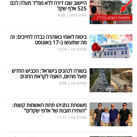
היישוב שבו דירה ללא ממ"ד תעלה לכם
525 אלף שקל
איציק יצחקי
|
9:00
עסקאות השבוע בנדל"ן
ביטוח לאומי באזהרה כבדה לחייבים: זה
מה שתעשו ב-17 באוגוסט
מערכת ice
|
13:24
בשורה לנהגים בישראל: הכביש החדש
פועל מהיום, האצה לקראת החגים
מערכת ice
|
8:46
משפחת נתניהו תחת האשמות קשות:
"הותירו חובות של אלפי שקלים"
מערכת ice
|
11:15