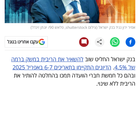
קריפטו
ויראלי
אמיר ירון נגיד בנק ישראל (צילום shutterstock, פלאש 90/ יונתן זינדל)
טלוויזיה
עקבו אחרינו בגוגל
עסקי
בנק ישראל החליט שוב
להשאיר את הריבית במשק ברמה
ספורט
של 4.5%
.
הדיונים התקיימו בתאריכים 6-7 באפריל 2025
ובהם כל חמשת חברי הוועדה תמכו בהחלטה להותיר את
קריירה
הריבית ללא שינוי.
ולימודים
מינויים
רייטינג
רכב