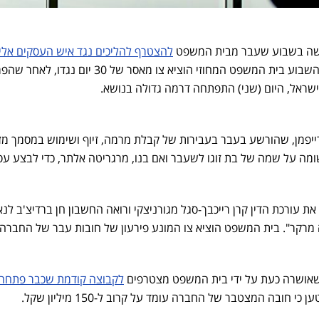
קשה בשבוע שעבר מבית המשפט
להצטרף להליכים נגד איש העסקים אלי
זאת לאחר שמוקדם יותר השבוע בית המשפט המחוזי הוציא צו מאסר של 30 יום נגד
שראל, היום (שני) התפתחה דרמה גדולה בנושא.
ייפמן, שהורשע בעבר בעבירות של קבלת מרמה, זיוף ושימוש במסמך מזו
ה על שמה של בת זוגו לשעבר ואם בנו, מרגריטה אלתר, כדי לבצע עס
 עורכת הדין קרן רייכבך-סגל מגורניצקי ורואה החשבון חן ברדיצ'ב לנ
 מרקר". בית המשפט הוציא צו המונע פירעון של חובות עבר של החברה ו
ושרה כעת על ידי בית המשפט מצטרפים
לקבוצה קודמת שכבר פתחה
ן כי חובה המצטבר של החברה עומד על קרוב ל-150 מיליון שקל.