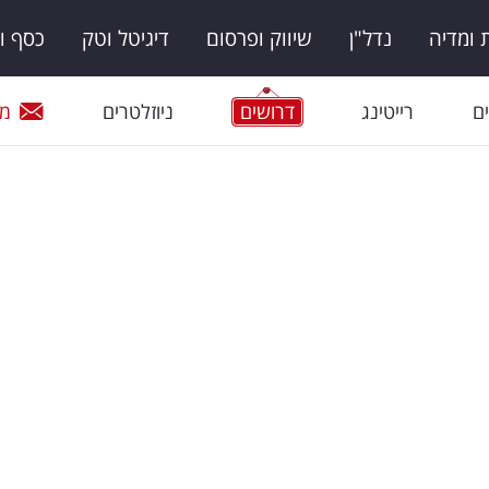
ומדיה
נדל"ן
שיווק ופרסום
דיגיטל וטק
כסף ו
ם
רייטינג
דרושים
ניוזלטרים
מי