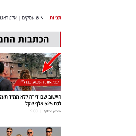
תגיות
איש עסקים
|
אלטראגו
הכתבות החמ
עסקאות השבוע בנדל"ן
היישוב שבו דירה ללא ממ"ד תעל
לכם 525 אלף שקל
איציק יצחקי
|
9:00