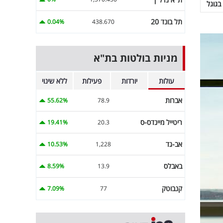
בגוגל
תל בונד 20
0.04%
438.670
מניות בולטות בת"א
עולות
יורדות
פעילות
ללא שינוי
אברות
55.62%
78.9
ריטייל מיינדס-ס
19.41%
20.3
אב-גד
10.53%
1,228
באבלס
8.59%
13.9
קנבוטק
7.09%
77