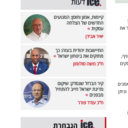
דעות
קיימות, אמון וחוסן: המנועים
החדשים של הצלחה
ו, לאחר שהפר את
עסקית
יאיר אבידן
התיישבות יהודית בעזה: כך
יף,
מחזקים את ביטחון ישראל
קים
ח"כ משה סולומון
קיר הברזל שנסדק: שיקום
אמנים
מדינת ישראל חייב להתחיל
ניתן
מבפנים
ח"כ עודד פורר
הנבחרת