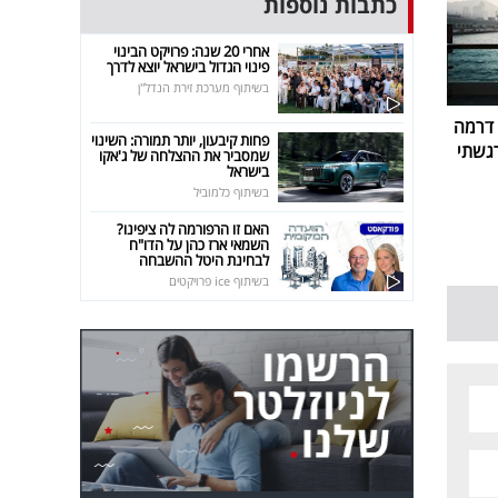
כתבות נוספות
אחרי 20 שנה: פרויקט הבינוי
פינוי הגדול בישראל יוצא לדרך
בשיתוף מערכת זירת הנדל"ן
 דרמה
פחות קיבעון, יותר תמורה: השינוי
רגשתי
שמסביר את ההצלחה של ג'אקו
בישראל
בשיתוף כלמוביל
האם זו הרפורמה לה ציפינו?
השמאי ארז כהן על הדו"ח
לבחינת היטל ההשבחה
בשיתוף ice פרויקטים