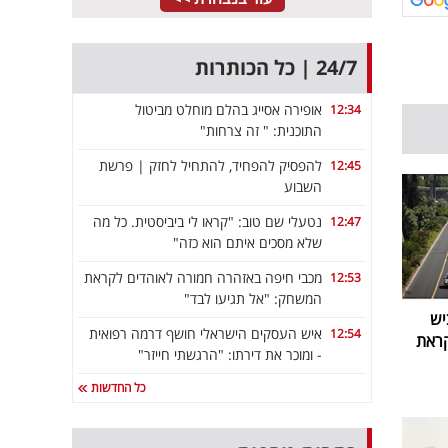
24/7 | כל הכותרות
אופירה אסייג בהלם מוחלט מביטול
12:34
התוכנית: " זה צרחות"
להפסיק להפחיד, להתחיל לחזק | פרשת
12:45
השבוע
נטעלי שם טוב: "קראו לי ביביסטית. כל מה
12:47
שלא מסכים איתם הוא כזה"
מכבי חיפה באזהרה חמורה לאוהדים לקראת
12:53
המשחק: "אל תגיעו לבד"
יש
איש העסקים הישראלי חושף דרמה רפואית
12:54
קראת
- ומוכר את דירתו: "הרגשתי חייזר"
כל החדשות