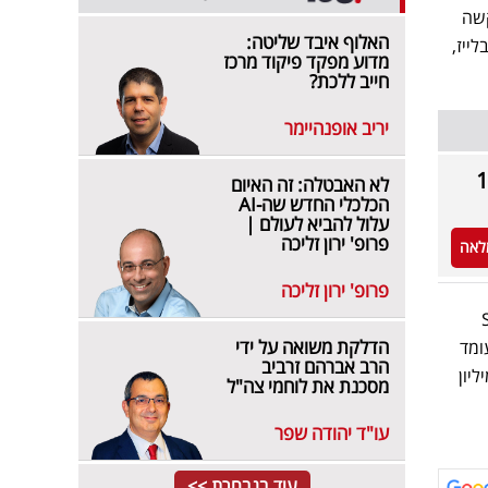
קשה
האלוף איבד שליטה:
ייז,
מדוע מפקד פיקוד מרכז
חייב ללכת?
יריב אופנהיימר
בים לנו מעל ל-150
לא האבטלה: זה האיום
הכלכלי החדש שה-AI
עלול להביא לעולם |
פרופ' ירון זליכה
לאה
פרופ' ירון זליכה
365 Scores
הדלקת משואה על ידי
לסירקיס עומד
הרב אברהם זרביב
אליו עומד על 1.78 מיליון
מסכנת את לוחמי צה"ל
עו"ד יהודה שפר
עוד בנבחרת >>