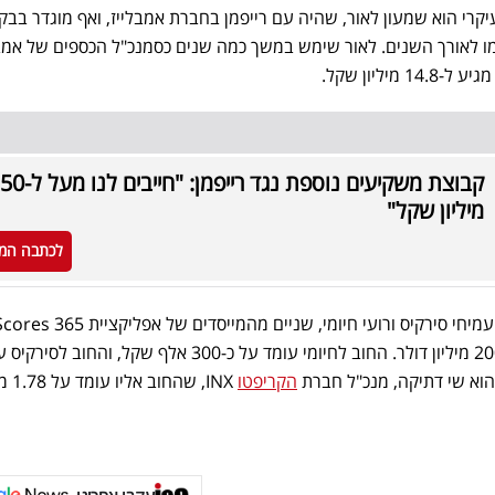
קרי הוא שמעון לאור, שהיה עם רייפמן בחברת אמבלייז, ואף מוגדר בב
מו לאורך השנים. לאור שימש במשך כמה שנים כסמנכ"ל הכספים של אמבל
יליון שקל.
קבוצת משקיעים נוספת נגד רייפמן: "חיי
מיליון שקל"
לכתבה המ
שני נושים-משקיעים נוספים הם עמיחי סירקיס ורועי חיומי, שניים מהמייסדים של אפליקציית 
שנמכרה לפני כשנתיים תמורת 200 מיליון דולר. החוב לחיומי עומד על כ-300 אלף שקל, והחוב 
הקריפטו
INX, שהחוב 