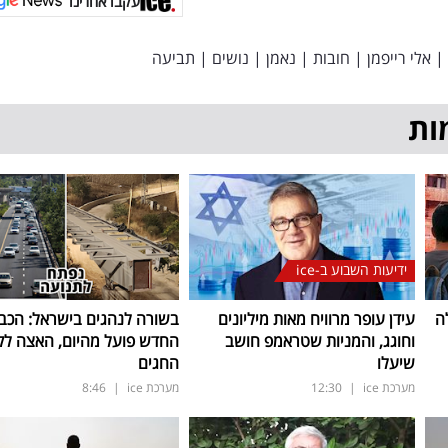
עקבו אחרינו
|
אלי רייפמן
|
חובות
|
נאמן
|
נושים
|
תביעה
ות
ידיעות השבוע ב-ice
ה
עידן עופר מרוויח מאות מיליונים
בשורה לנהגים בישראל: הכב
וחוגג, והמניות שטראמפ חושב
החדש פועל מהיום, האצה ל
שיעלו
החגים
מערכת ice
|
12:30
מערכת ice
|
8:46