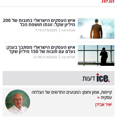
תגיות
נדל"ן
איש העסקים הישראלי בחובות של 200
דיגיטל
מיליון שקל: זוגתו חושפת הכל
וטק
|
מערכת ice
21/5/2025
7:19
שיווק
איש העסקים הישראלי מסתבך בענק:
ופרסום
נעלם עם חובות של 150 מיליון שקל
|
מערכת ice
21/4/2025
21:48
משפט
מדדים
דעות
ומחקרים
קיימות, אמון וחוסן: המנועים החדשים של הצלחה
דעות
עסקית
יאיר אבידן
רכילות
עסקית