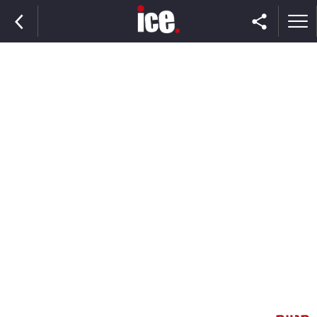
ראשי
הנבחרת
השוק
תקשורת
ומדיה
כסף
וצרכנות