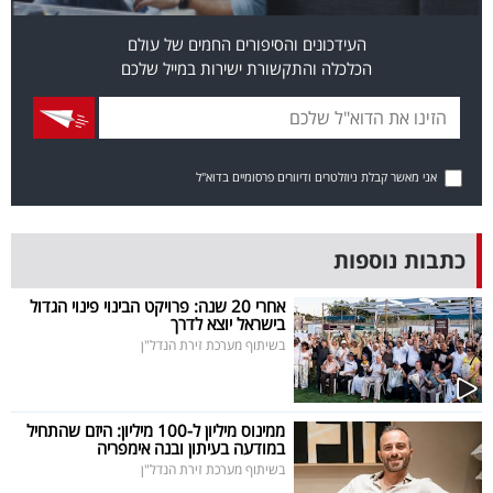
בריאות
העידכונים והסיפורים החמים של עולם
הכלכלה והתקשורת ישירות במייל שלכם
תרבות
ופנאי
תיירות
אני מאשר קבלת ניוזלטרים ודיוורים פרסומיים בדוא"ל
TOP-
5
כתבות נוספות
המילון
אחרי 20 שנה: פרויקט הבינוי פינוי הגדול
בישראל יוצא לדרך
הכלכלי
בשיתוף מערכת זירת הנדל"ן
פודקאסט
ממינוס מיליון ל-100 מיליון: היזם שהתחיל
40
במודעה בעיתון ובנה אימפריה
בשיתוף מערכת זירת הנדל"ן
UNDER