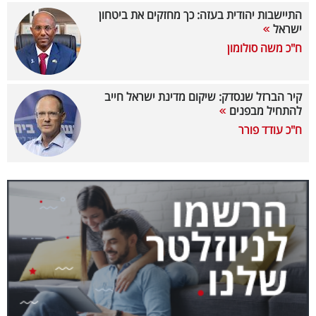
התיישבות יהודית בעזה: כך מחזקים את ביטחון
קריפטו
ישראל
ח"כ משה סולומון
ויראלי
טלוויזיה
קיר הברזל שנסדק: שיקום מדינת ישראל חייב
להתחיל מבפנים
עסקי
ח"כ עודד פורר
ספורט
קריירה
ולימודים
מינויים
רייטינג
רכב