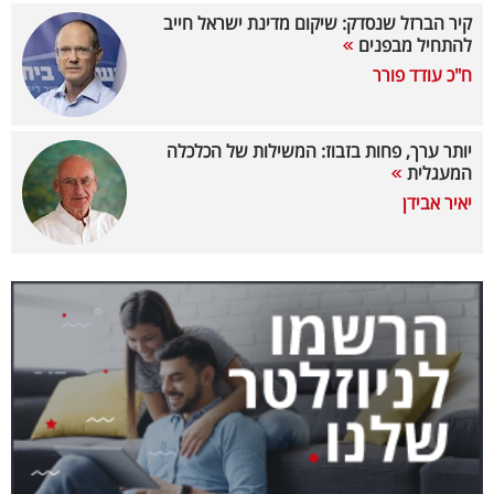
קיר הברזל שנסדק: שיקום מדינת ישראל חייב
קריפטו
להתחיל מבפנים
ח"כ עודד פורר
ויראלי
טלוויזיה
יותר ערך, פחות בזבוז: המשילות של הכלכלה
המעגלית
עסקי
יאיר אבידן
ספורט
קריירה
ולימודים
מינויים
רייטינג
רכב