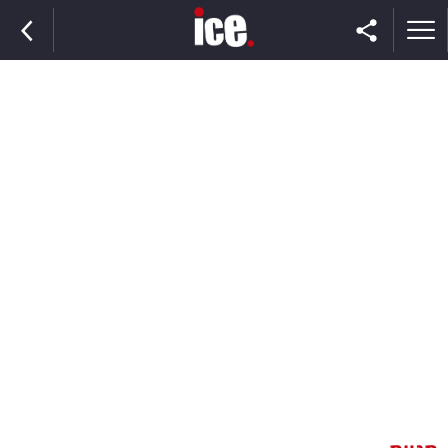
ראשי
הנבחרת
השוק
תקשורת
ומדיה
כסף
וצרכנות