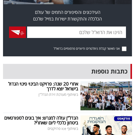
בריאות
העידכונים והסיפורים החמים של עולם
הכלכלה והתקשורת ישירות במייל שלכם
תרבות
ופנאי
תיירות
אני מאשר קבלת ניוזלטרים ודיוורים פרסומיים בדוא"ל
TOP-
5
כתבות נוספות
המילון
אחרי 20 שנה: פרויקט הבינוי פינוי הגדול
בישראל יוצא לדרך
הכלכלי
בשיתוף מערכת זירת הנדל"ן
פודקאסט
הנדל"ן עולה למגרש: איך בונים לספורטאים
40
ביטחון כלכלי ליום שאחרי?
בשיתוף ice פרויקטים
UNDER