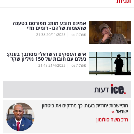
תגיות
נדל"ן
אמינם תובע מותג מפורסם בטענה
דיגיטל
שהשמות שלהם - דומים מדי
וטק
|
מערכת ice
20/11/2025
21:38
שיווק
איש העסקים הישראלי מסתבך בענק:
ופרסום
נעלם עם חובות של 150 מיליון שקל
|
מערכת ice
21/4/2025
21:48
משפט
מדדים
דעות
ומחקרים
התיישבות יהודית בעזה: כך מחזקים את ביטחון
דעות
ישראל
ח"כ משה סולומון
רכילות
עסקית