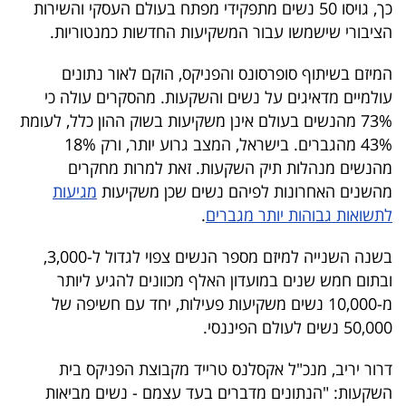
כך, גויסו 50 נשים מתפקידי מפתח בעולם העסקי והשירות
40
הציבורי שישמשו עבור המשקיעות החדשות כמנטוריות.
המיזם בשיתוף סופרסונס והפניקס, הוקם לאור נתונים
שיתופי
עולמיים מדאיגים על נשים והשקעות. מהסקרים עולה כי
פעולה
73% מהנשים בעולם אינן משקיעות בשוק ההון כלל, לעומת
43% מהגברים. בישראל, המצב גרוע יותר, ורק 18%
מהנשים מנהלות תיק השקעות. זאת למרות מחקרים
מהשנים האחרונות לפיהם נשים שכן משקיעות
מגיעות
דרושים
לתשואות גבוהות יותר מגברים
.
ניוזלטרים
בשנה השנייה למיזם מספר הנשים צפוי לגדול ל-3,000,
ובתום חמש שנים במועדון האלף מכוונים להגיע ליותר
מ-10,000 נשים משקיעות פעילות, יחד עם חשיפה של
מייל
50,000 נשים לעולם הפיננסי.
אדום
דרור יריב, מנכ"ל אקסלנס טרייד מקבוצת הפניקס בית
השקעות: "הנתונים מדברים בעד עצמם - נשים מביאות