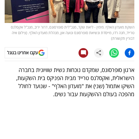
קריפטו
ויראלי
השקת מועדון האלף. מימין - ליאת שקד, מנכ"לית סופרסונס, דרור יריב, מנכ"ל אקסלנס
טרייד, חנה רדו, מייסדת ונשיאת סופרסונס ונועה און, מנהלת מועדון האלף. (צילום איה
דבורין תקשורת)
טלוויזיה
עקבו אחרינו בגוגל
עסקי
ספורט
ארגון סופרסונס, שמקדם נוכחות נשית שוויונית בחברה
הישראלית, ואקסלנס טרייד מבית הפניקס בית השקעות,
קריירה
השיקו אתמול (שני) את "מועדון האלף" - שנועד לחולל
ולימודים
מהפכה בעולם ההשקעות עבור נשים.
מינויים
רייטינג
רכב