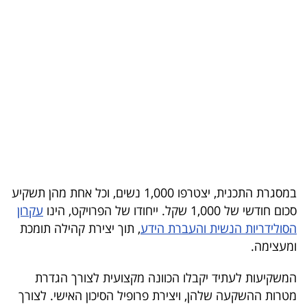
בריאות
תרבות
ופנאי
תיירות
TOP-
5
המילון
במסגרת התכנית, יצטרפו 1,000 נשים, וכל אחת מהן תשקיע
סכום חודשי של 1,000 שקל. ייחודו של הפרויקט, הינו
עקרון
הכלכלי
הסולידריות הנשית והעברת הידע
, תוך יצירת קהילה תומכת
פודקאסט
ומעצימה.
40
המשקיעות לעתיד יקבלו הכוונה מקצועית לצורך הגדרת
מטרות ההשקעה שלהן, ויצירת פרופיל הסיכון האישי. לצורך
UNDER