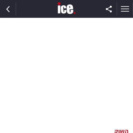
ראשי
הנבחרת
השוק
תקשורת
ומדיה
כסף
וצרכנות
השוק