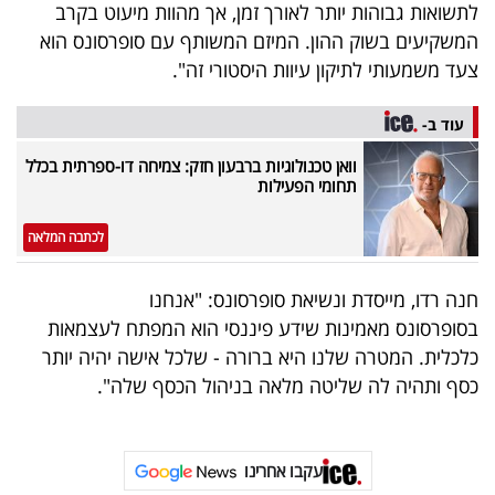
פרסמו
לתשואות גבוהות יותר לאורך זמן, אך מהוות מיעוט בקרב
המשקיעים בשוק ההון. המיזם המשותף עם סופרסונס הוא
באייס
צעד משמעותי לתיקון עיוות היסטורי זה".
עקבו
עוד ב-
אחרינו:
וואן טכנולוגיות ברבעון חזק: צמיחה דו-ספרתית בכלל
תחומי הפעילות
לכתבה המלאה
חנה רדו, מייסדת ונשיאת סופרסונס: "אנחנו
בסופרסונס מאמינות שידע פיננסי הוא המפתח לעצמאות
כלכלית. המטרה שלנו היא ברורה - שלכל אישה יהיה יותר
כסף ותהיה לה שליטה מלאה בניהול הכסף שלה".
עקבו אחרינו