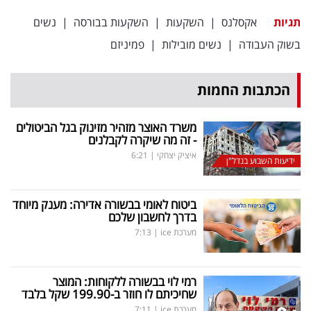
תגיות
אקסלנס
|
השקעות
|
השקעות בבורסה
|
נשים
בשוק העבודה
|
נשים מובילות
|
פמיניזם
הכתבות החמות
משרד האוצר מזהיר מזינוק בגל הביטולים
- זה מה שיקרה לקבלנים
איציק יצחקי
|
6:21
ידיעות השבוע בנדל"ן
ביטוח לאומי בבשורה אדירה: מענק מיוחד
בדרך לחשבון שלכם
מערכת ice
|
7:13
רמי לוי בבשורה ללקוחות: המוצר
שחיכיתם לו חוזר ב-199.90 שקל בלבד
מערכת ice
|
7:11