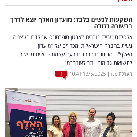
נדל"ן
השקעות לנשים בלבד: מועדון האלף יוצא לדרך
דיגיטל
בבשורה גדולה
וטק
אקסלנס טרייד חוברים לארגון סופרסונס שמקדם העצמה
נשית בחברה הישראלית ומכריזים על "מועדון
שיווק
האלף". "הנתונים מדברים בעד עצמם - נשים מביאות
ופרסום
לתשואות גבוהות יותר לאורך זמן"
משפט
מערכת ice
|
13/5/2025
10:41
1
מדדים
ומחקרים
דעות
רכילות
עסקית