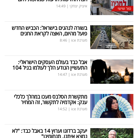
איציק יצחקי
|
14:49
טור שישי
בשורה לנהגים בישראל: הכביש החדש
פועל מהיום, האצה לקראת החגים
מערכת ice
|
8:46
אבל כבד בעולם העסקים הישראלי:
התעשיין הנודע הלך לעולמו בגיל 104
מערכת ice
|
14:47
מתקשרת הסלבס מעכו במהלך כלכלי
ענק: אקדמיה לתקשור, זה המחיר
מערכת ice
|
14:52
יעקב ברדוגו וערוץ 14 באבל כבד: "לא
נמצא איתנו. תנחומינו"