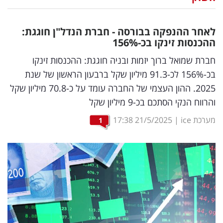
נדל"ן
לאחר ההנפקה בבורסה - חברת הנדל"ן חוגגת:
דיגיטל
ההכנסות זינקו בכ-156
%
וטק
חברת שמואל ברוך יזמות ובניה חוגגת: ההכנסות זינקו
בכ-156% לכ-91.3 מיליון שקל ברבעון הראשון של שנת
שיווק
2025. ההון העצמי של החברה עומד על כ-70.8 מיליון שקל
ופרסום
והרווח הנקי הסתכם בכ-9 מיליון שקל
משפט
מערכת ice
|
21/5/2025
17:38
1
מדדים
ומחקרים
דעות
רכילות
עסקית