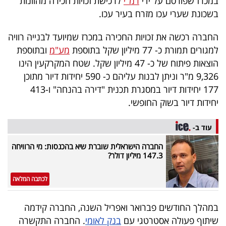
במכרז שפורסם על ידי
רמ"י
לרכישת זכויות חכירה מהוונות
פרסמו
בשכונת שערי עכו מזרח בעיר עכו.
באייס
החברה רכשה את זכויות החכירה במכרז שמיועד לבנייה רוויה
עקבו
למגורים תמורת כ- 77 מיליון שקל בתוספת
מע"מ
ובתוספת
אחרינו:
הוצאות פיתוח של כ- 47 מיליון שקל. שטח המקרקעין הינו
9,326 מ"ר וניתן לבנות עליהם כ- 590 יחידות דיור מתוכן
177 יחידות דיור במסגרת תכנית "דירה בהנחה" ו-413
יחידות דיור בשוק החופשי.
עוד ב-
החברה הישראלית שוברת שיא בהכנסות: מי הרוויחה
147.3 מיליון דולר?
לכתבה המלאה
במהלך החודשים פברואר ואפריל השנה, החברה קידמה
שיתוף פעולה אסטרטגי עם
בנק לאומי
. החברה התקשרה