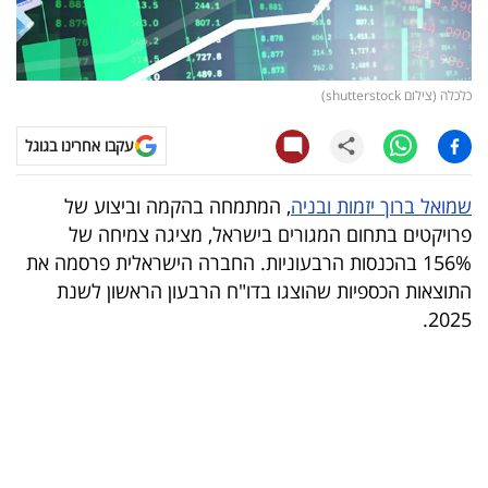
קריפטו
ויראלי
כלכלה (צילום shutterstock)
טלוויזיה
עקבו אחרינו בגוגל
עסקי
שמואל ברוך יזמות ובניה
, המתמחה בהקמה וביצוע של
ספורט
פרויקטים בתחום המגורים בישראל, מציגה צמיחה של
156% בהכנסות הרבעוניות. החברה הישראלית פרסמה את
קריירה
התוצאות הכספיות שהוצגו בדו"ח הרבעון הראשון לשנת
ולימודים
2025.
מינויים
רייטינג
רכב