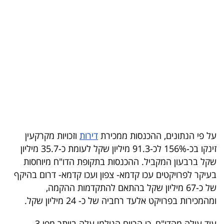
בריאות
תרבות
ופנאי
תיירות
TOP-
5
על פי הנתונים, ההכנסות ממכירת
דירות
וזכויות מקרקעין
המילון
זינקו בכ-156% לכ-91.3 מיליון שקל לעומת כ-35.7 מיליון
הכלכלי
שקל ברבעון המקביל. ההכנסות בתקופת הדו"ח מיוחסות
בעיקר לפרויקטים עכו קדמא- צפון ועכו קדמא- דרום בהיקף
פודקאסט
של כ-67 מיליון שקל בהתאם להתקדמות ההקמה,
ומהמכירות בפרויקט אלעד רחביה של כ- 24 מיליון שקל.
40
UNDER
עוד עולה מהדו"ח, כי הרווח הגולמי עלה ביותר מפי 3