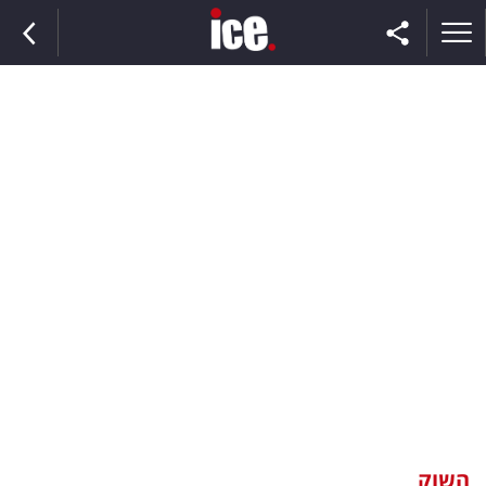
ראשי
הנבחרת
השוק
תקשורת
ומדיה
כסף
וצרכנות
השוק