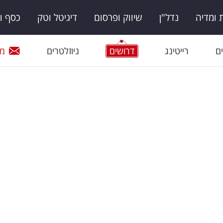
ומדיה
נדל"ן
שיווק ופרסום
דיגיטל וטק
כסף ו
ם
רייטינג
דרושים
ניוזלטרים
מי