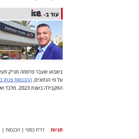
עוד ב-
על פי הנתונים,
ההכנסות צנחו בכ-8.2% לכ-130.7 מיליון ד
המקבילה בשנת 2023. מלבד זאת, החברה דיווחה כי הרווח התפעולי צנח בכ-6% לכ-14.4 מיליון דולר.
תגיות
דו"ח כספי
|
הכנסות
|
מ