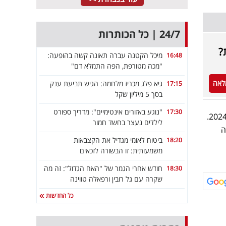
24/7 | כל הכותרות
?
מיכל הקטנה עברה תאונה קשה בהופעה:
16:48
"מכה מטורפת, הפה התמלא דם"
לאה
גיא פלג מכריז מלחמה: הגיש תביעת ענק
17:15
בסך 5 מיליון שקל
"נוגע באזורים אינטימיים": מדריך ספורט
17:30
בשבוע שעבר פרסמה מגי'ק תעשיות תוכנה את התוצאות הכספיות העולות מדו"ח הרבעון הראשון לשנת 2024.
לילדים נעצר בחשד חמור
ופה
ביטוח לאומי מגדיל את הקצבאות
18:20
משמעותית: זו הבשורה לזכאים
חודש אחרי הגמר של "האח הגדול": זה מה
18:30
שקרה עם גל רובין ורפאלה טווינה
כל החדשות