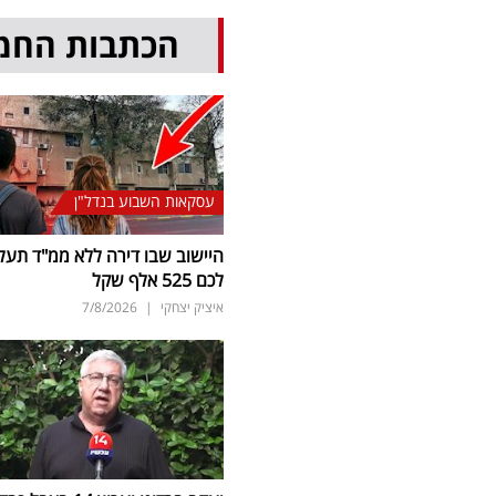
הכתבות החמ
עסקאות השבוע בנדל"ן
היישוב שבו דירה ללא ממ"ד תעל
לכם 525 אלף שקל
איציק יצחקי
|
7/8/2026