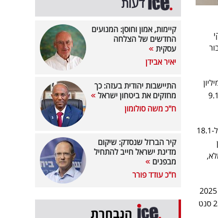
דעות
קיימות, אמון וחוסן: המנועים
רווח הנקי
החדשים של הצלחה
בור
עסקית
יאיר אבידן
ת ברבעון הראשון של 2025 עלו בכ-12.7% לכ-147.3 מיליון דולר, לעומת 130.7 מיליון
התיישבות יהודית בעזה: כך
ים נוסף נרשם בגזרת הרווח התפעולי. הנתון צמח בכ-9.1%
מחזקים את ביטחון ישראל
ח"כ משה סולומון
ביחס לרווח התפעולי על בסיס Non-GAAP, נרשמה עלייה של 1.9% לכ-18.5 מיליון דולר, זאת בהשוואה ל-18.1
קיר הברזל שנסדק: שיקום
מדינת ישראל חייב להתחיל
לא,
מבפנים
ח"כ עודד פורר
חברת מג'יק מדווחת כי הרווח הנקי המיוחס לבעלי מניות מג'יק על בסיס Non-GAAP ברבעון הראשון של 2025
עלה בכ-8.3% לסך של כ-12.2 מיליון דולר, או 25 סנט למניה בדילול מלא, לעומת כ-11.3 מיליון דולר, או 23 סנט
הנבחרת