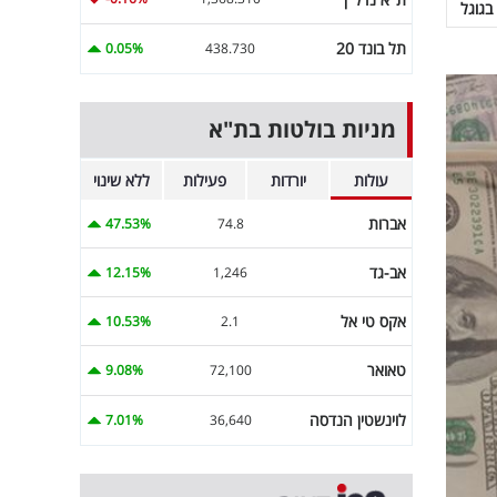
בגוגל
תל בונד 20
0.05%
438.730
מניות בולטות בת"א
עולות
יורדות
פעילות
ללא שינוי
אברות
47.53%
74.8
אב-גד
12.15%
1,246
אקס טי אל
10.53%
2.1
טאואר
9.08%
72,100
לוינשטין הנדסה
7.01%
36,640