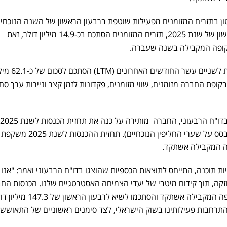
ון בתזרים המזומנים מפעילות שוטפת ברבעון הראשון של השנה הנוכחית
פי הנתונים, במהלך הרבעון הראשון של שנת 2025, תזרים המזומנים הסתכם בכ-14.9 מיליון דולר, זאת
תזרים המזומנים מפעילות שוטפת לשניים עשר החודשים האחרו
נכון ל-31 במרץ 2025, היו בקופת החברה מזומנים, שווי מזומנים, פקדונות לזמן קצר וניירות ערך ס
שבין 603-593 מיליון דולר (בהתבסס על שערי החליפין הנוכ
ות תוכנה, התייחס לתוצאות הכספיות שהוצגו בדו"ח הרבעוני ואמר: "אנו 
ת 2025 בתנופה חזקה, תוך קידום מיטבי של יעדי הצמיחה האסטרטגיים שלנו. הכנסות ה
צמחו בכ-12.7% בהשוואה לתקופה המקבילה אשתקד והסתכמו לשיא לרבעון הראשו
רחבות פעילותינו בשוק הישראלי, לצד סימנים ראשוניים של התאוששו