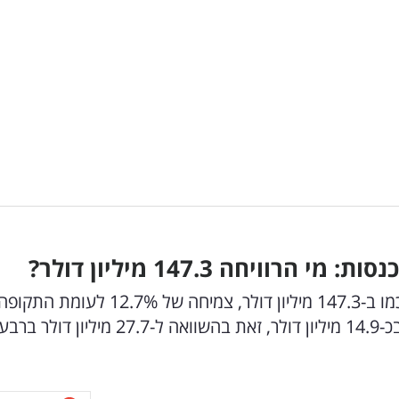
יחה 147.3 מיליון דולר?
מג'יק תעשיות רושמת הישג חדש: ההכנסות הסתכמו ב-147.3 מיליון דולר, צמיחה של 12.7% לעומת התקו
המקבילה בשנת 2024. תזרים המזומנים הסתכם בכ-14.9 מיליון דולר, זאת בהשוואה ל-27.7 מיליון דול