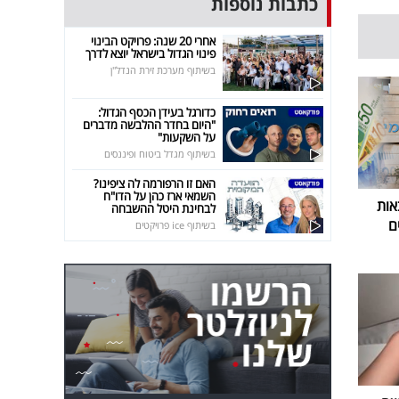
כתבות נוספות
אחרי 20 שנה: פרויקט הבינוי
פינוי הגדול בישראל יוצא לדרך
בשיתוף מערכת זירת הנדל"ן
כדורגל בעידן הכסף הגדול:
"היום בחדר ההלבשה מדברים
על השקעות"
בשיתוף מגדל ביטוח ופיננסים
האם זו הרפורמה לה ציפינו?
השמאי ארז כהן על הדו"ח
אות
לבחינת היטל ההשבחה
ם
בשיתוף ice פרויקטים