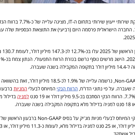
, אשר מספקת שירותי ייעוץ שירותי בתחום ה-IT, מציגה עלייה של כ-7.7% ב
ן ל-9.5 מיליון דולר. החברה הישראלית פרסמה היום (רביעי) את התוצאות הכספיות שלה ע
על פי הנתונים, ההכנסו
דולר בתקופה המקבילה בשנת 2024. הישג מרש
ה שעברה. על פי נתוני הדו"ח,
הרווח הנקי
המיוחס לבעלי
המניות
ברבעון
למניה
בדילול מ
ביל אשתקד.