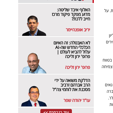
האלוף איבד שליטה:
. על
מדוע מפקד פיקוד מרכז
חייב ללכת?
יריב אופנהיימר
נים (LTM) הסתכם לסכום של כ-62.1 מיליון
חירים
לא האבטלה: זה האיום
הכלכלי החדש שה-AI
עלול להביא לעולם |
פרופ' ירון זליכה
לאור התוצאות הכספיות שהוצגו בדו"ח הרבעוני, החברה מותירה על כנה את תחזית הכנסות לשנת 2025 בטווח
חיים). תחזית ההכנסות לשנת 2025 משקפת צמיחה
פרופ' ירון זליכה
הדלקת משואה על ידי
גאים
הרב אברהם זרביב
מסכנת את לוחמי צה"ל
חברה
ן של 147.3 מיליון דולר.
עו"ד יהודה שפר
ת
עוד בנבחרת >>