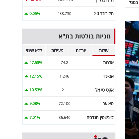
בגוגל
תל בונד 20
0.05%
438.730
מניות בולטות בת"א
עולות
יורדות
פעילות
ללא שינוי
אברות
47.53%
74.8
אב-גד
12.15%
1,246
אקס טי אל
10.53%
2.1
טאואר
9.08%
72,100
לוינשטין הנדסה
7.01%
36,640