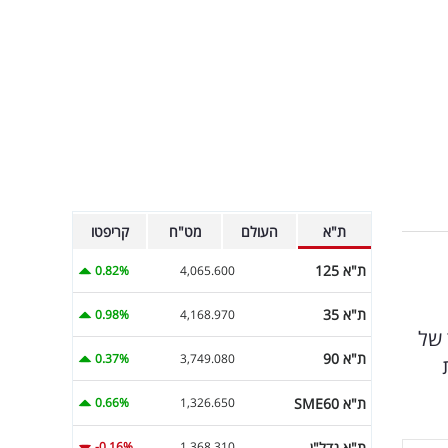
ת"א
העולם
מט"ח
קריפטו
ת"א 125
0.82%
4,065.600
ת"א 35
0.98%
4,168.970
ד ת"א 35 עלה בשיעור של
ת"א 90
0.37%
3,749.080
; זאת
ת"א SME60
0.66%
1,326.650
ת"א נדל"ן
-0.16%
1,368.310