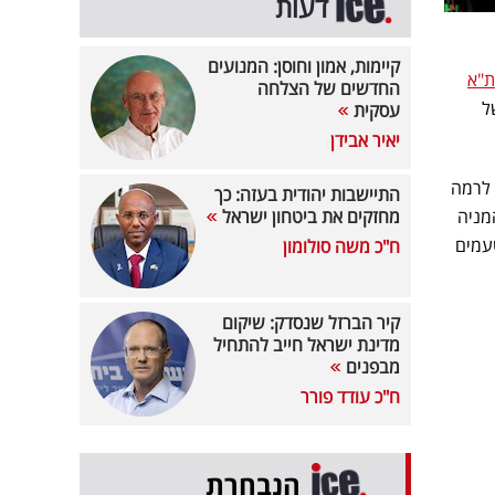
דעות
קיימות, אמון וחוסן: המנועים
ת"א
החדשים של הצלחה
ל 0.16% לרמה של
עסקית
יאיר אבידן
העולות, במקום הראשון נמצאת המניה של תורפז שמזנקת ורושמת עלייה של 6.65% לרמה
התיישבות יהודית בעזה: כך
המניה
מחזקים את ביטחון ישראל
עמים
ח"כ משה סולומון
קיר הברזל שנסדק: שיקום
מדינת ישראל חייב להתחיל
מבפנים
ח"כ עודד פורר
הנבחרת