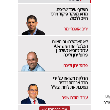
האלוף איבד שליטה:
מדוע מפקד פיקוד מרכז
חייב ללכת?
יריב אופנהיימר
לא האבטלה: זה האיום
הכלכלי החדש שה-AI
עלול להביא לעולם |
פרופ' ירון זליכה
פרופ' ירון זליכה
הדלקת משואה על ידי
הרב אברהם זרביב
מסכנת את לוחמי צה"ל
ורות. אל המקום
עו"ד יהודה שפר
ולה
עוד בנבחרת >>