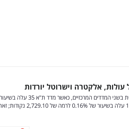
עולות, אלקטרה וישרוטל יורדות
הבורסה לניירות ערך בתל אביב רשמה מגמה חיובית בשני המדדים המרכזיים, כאשר מד
0.34% לרמה של 2,710.81 נקודות ומדד ת"א 125 עלה בשיעור של 0.16% לרמה של 2,729.10 נקודות