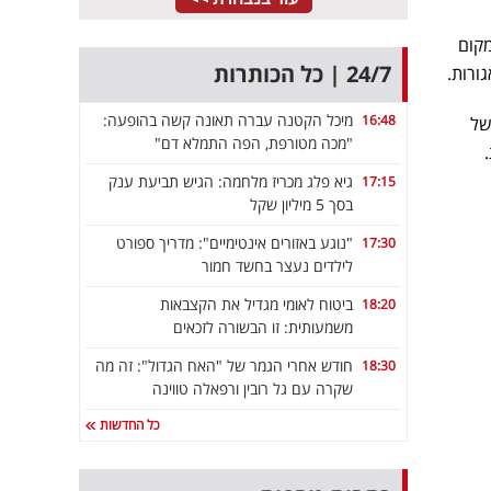
לרמה של 11,550 אגורות. במקום
24/7 | כל הכותרות
מיכל הקטנה עברה תאונה קשה בהופעה:
16:48
 לרמה של
"מכה מטורפת, הפה התמלא דם"
גיא פלג מכריז מלחמה: הגיש תביעת ענק
17:15
בסך 5 מיליון שקל
"נוגע באזורים אינטימיים": מדריך ספורט
17:30
לילדים נעצר בחשד חמור
ביטוח לאומי מגדיל את הקצבאות
18:20
משמעותית: זו הבשורה לזכאים
חודש אחרי הגמר של "האח הגדול": זה מה
18:30
שקרה עם גל רובין ורפאלה טווינה
כל החדשות