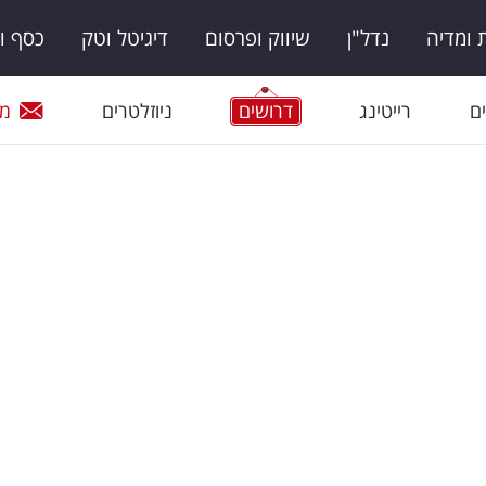
ומדיה
נדל"ן
שיווק ופרסום
דיגיטל וטק
כסף ו
ם
רייטינג
דרושים
ניוזלטרים
מי