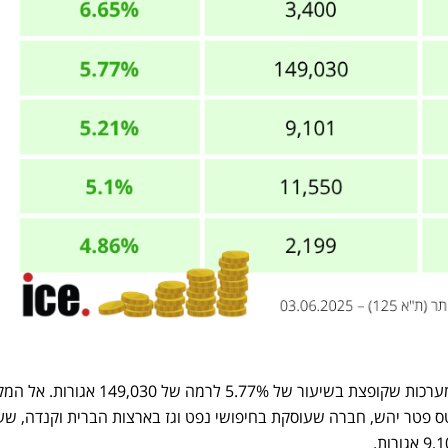
במקום השני המניה של אלביט מערכות שקופצת בשיעור של 5.77% לרמה של 149,030 אג
ס פטר יהש, חברה שעוסקת בחיפושי נפט וגז בארצות הברית וקנדה, שע