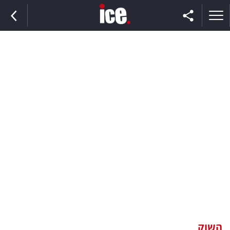
ראשי
הנבחרת
השוק
תקשורת
ומדיה
כסף
וצרכנות
השוק