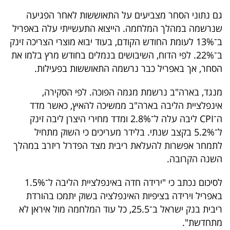
פרסמו
גם נתוני הסחר מצביעים על התאוששות לאחר הפגיעה
באייס
שנרשמה במהלך המלחמה. הייצוא התעשייתי עלה באפריל
ב־13% לעומת החודש הקודם, בעוד יבוא מוצרי הצריכה זינק
עקבו
ב־22%. לפי הדוח, השיבושים בנמלים בחודש מרץ בלמו את
אחרינו:
הסחר, אך באפריל כבר נרשמה התאוששות בפעילות.
מנגד, בארה"ב נרשמת מגמה הפוכה. לפי הסקירה,
אינפלציית הליבה בארה"ב ממשיכה להאיץ, כאשר מדד
ה־CPI ליבה עלה ל־2.8% ומדד מחירי היצרן ליבה זינק
ל־5.2% בקצב שנתי. בלידר מעריכים כי השוק מתחיל
לתמחר אפשרות להעלאת ריבית מצד הפדרל ריזרב במהלך
השנה הקרובה.
לסיכום נכתב כי "ירידה חדה באינפלציית הליבה ל־1.5%
באפריל וירידה בציפיות האינפלציה בשוק יתמכו בהורדת
ריבית בנק ישראל ב־25.5, כל עוד המלחמה מול איראן לא
מתחדשת".