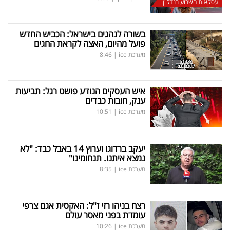
עסקאות השבוע בנדל"ן
בשורה לנהגים בישראל: הכביש החדש
פועל מהיום, האצה לקראת החגים
מערכת ice
|
8:46
איש העסקים הנודע פושט רגל: תביעות
ענק, חובות כבדים
מערכת ice
|
10:51
יעקב ברדוגו וערוץ 14 באבל כבד: "לא
נמצא איתנו. תנחומינו"
מערכת ice
|
8:35
רצח בניהו רזי ז"ל: האקסית אגם צרפי
עומדת בפני מאסר עולם
מערכת ice
|
10:26