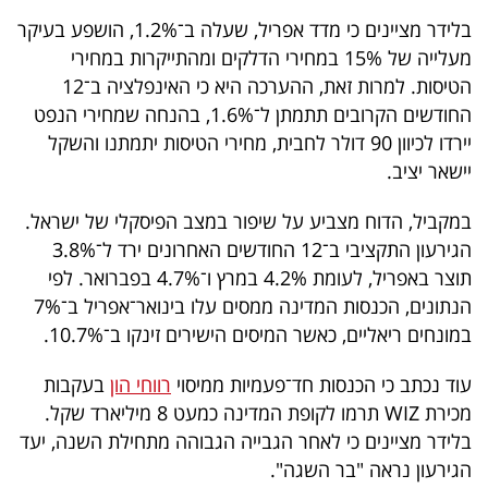
40
בלידר מציינים כי מדד אפריל, שעלה ב־1.2%, הושפע בעיקר
מעלייה של 15% במחירי הדלקים ומהתייקרות במחירי
הטיסות. למרות זאת, ההערכה היא כי האינפלציה ב־12
שיתופי
החודשים הקרובים תתמתן ל־1.6%, בהנחה שמחירי הנפט
פעולה
יירדו לכיוון 90 דולר לחבית, מחירי הטיסות יתמתנו והשקל
יישאר יציב.
במקביל, הדוח מצביע על שיפור במצב הפיסקלי של ישראל.
דרושים
הגירעון התקציבי ב־12 החודשים האחרונים ירד ל־3.8%
תוצר באפריל, לעומת 4.2% במרץ ו־4.7% בפברואר. לפי
ניוזלטרים
הנתונים, הכנסות המדינה ממסים עלו בינואר־אפריל ב־7%
במונחים ריאליים, כאשר המיסים הישירים זינקו ב־10.7%.
מייל
עוד נכתב כי הכנסות חד־פעמיות ממיסוי
רווחי הון
בעקבות
אדום
מכירת WIZ תרמו לקופת המדינה כמעט 8 מיליארד שקל.
בלידר מציינים כי לאחר הגבייה הגבוהה מתחילת השנה, יעד
הגירעון נראה "בר השגה".