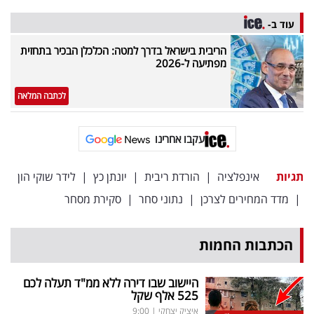
עוד ב-
הריבית בישראל בדרך למטה: הכלכלן הבכיר בתחזית
מפתיעה ל-2026
לכתבה המלאה
עקבו אחרינו
תגיות
אינפלציה
|
הורדת ריבית
|
יונתן כץ
|
לידר שוקי הון
|
מדד המחירים לצרכן
|
נתוני סחר
|
סקירת מסחר
הכתבות החמות
היישוב שבו דירה ללא ממ"ד תעלה לכם
525 אלף שקל
איציק יצחקי
|
9:00