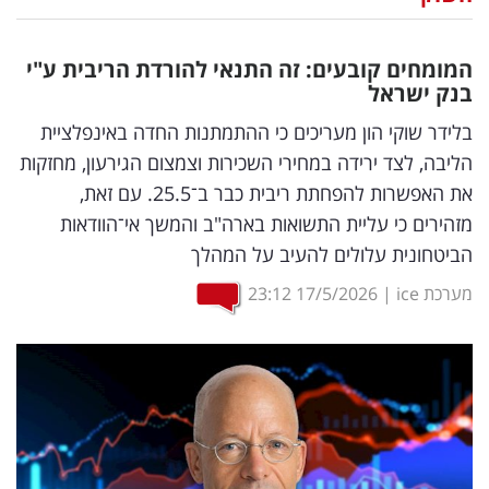
נדל"ן
המומחים קובעים: זה התנאי להורדת הריבית ע"י
דיגיטל
בנק ישראל
וטק
בלידר שוקי הון מעריכים כי ההתמתנות החדה באינפלציית
הליבה, לצד ירידה במחירי השכירות וצמצום הגירעון, מחזקות
שיווק
את האפשרות להפחתת ריבית כבר ב־25.5. עם זאת,
ופרסום
מזהירים כי עליית התשואות בארה"ב והמשך אי־הוודאות
הביטחונית עלולים להעיב על המהלך
משפט
מערכת ice
|
17/5/2026
23:12
מדדים
ומחקרים
דעות
רכילות
עסקית