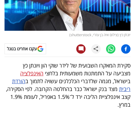
קריפטו
ויראלי
יונתן כץ (צילום איה בן עזרי, shutterstock)
טלוויזיה
עקבו אחרינו בגוגל
עסקי
ספורט
סקירת המאקרו השבועית של לידר שוקי הון ויונתן כץ
מצביעה על התמתנות משמעותית בלחצי
האינפלציה
קריירה
בישראל, מגמה שלדברי הכלכלנים עשויה לתמוך ב
הורדת
ולימודים
ריבית
מצד בנק ישראל כבר בהחלטה הקרובה. לפי הסקירה,
קצב אינפלציית הליבה ירד ל־1.5% באפריל, לעומת 1.9%
מינויים
במרץ.
רייטינג
רכב