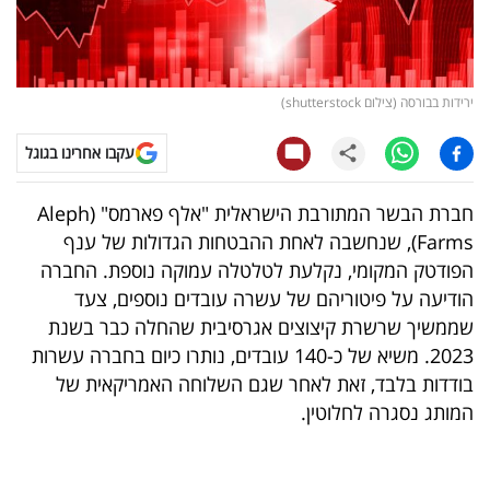
קריפטו
ויראלי
ירידות בבורסה (צילום shutterstock)
טלוויזיה
עקבו אחרינו בגוגל
עסקי
חברת הבשר המתורבת הישראלית "אלף פארמס" (Aleph
ספורט
Farms), שנחשבה לאחת ההבטחות הגדולות של ענף
הפודטק המקומי, נקלעת לטלטלה עמוקה נוספת. החברה
קריירה
הודיעה על פיטוריהם של עשרה עובדים נוספים, צעד
ולימודים
שממשיך שרשרת קיצוצים אגרסיבית שהחלה כבר בשנת
2023. משיא של כ-140 עובדים, נותרו כיום בחברה עשרות
מינויים
בודדות בלבד, זאת לאחר שגם השלוחה האמריקאית של
המותג נסגרה לחלוטין.
רייטינג
רכב