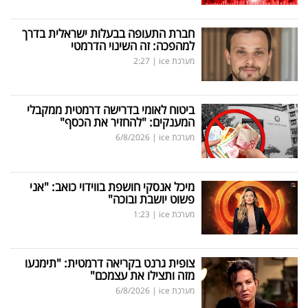
חברת התעופה בבעלות ישראלית בדרך
למהפכה: זה השינוי הדרמטי
מערכת ice
|
2:27
ביטוח לאומי בדרישה דרמטית ממקבלי
המענקים: "להחזיר את הכסף"
מערכת ice
|
6/8/2026
מיכל אנסקי חושפת בווידוי כואב: "אני
פשוט יושבת ובוכה"
מערכת ice
|
1:23
צופית גרנט בקריאה דרמטית: "תימנעו
מזה ותצילו את עצמכם"
מערכת ice
|
6/8/2026