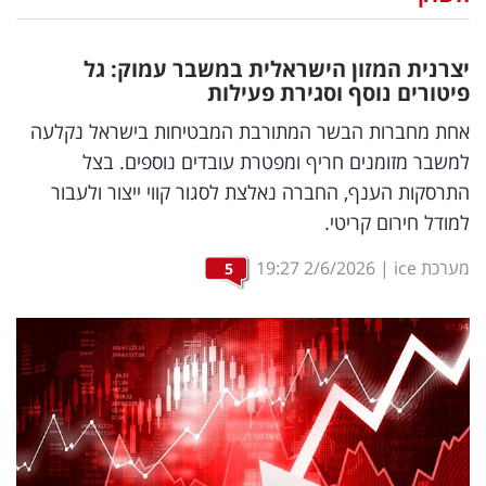
נדל"ן
יצרנית המזון הישראלית במשבר עמוק: גל
דיגיטל
פיטורים נוסף וסגירת פעילות
וטק
אחת מחברות הבשר המתורבת המבטיחות בישראל נקלעה
למשבר מזומנים חריף ומפטרת עובדים נוספים. בצל
שיווק
התרסקות הענף, החברה נאלצת לסגור קווי ייצור ולעבור
ופרסום
למודל חירום קריטי.
משפט
מערכת ice
|
2/6/2026
19:27
5
מדדים
ומחקרים
דעות
רכילות
עסקית