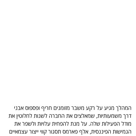
בריאות
תרבות
ופנאי
תיירות
TOP-
5
המילון
הכלכלי
המהלך מגיע על רקע משבר מזומנים חריף ופספוס אבני
פודקאסט
דרך משמעותיות, שמאלצים את החברה לשנות לחלוטין את
40
מודל הפעילות שלה. על מנת להפחית עלויות ולשפר את
הגמישות הפיננסית, אלף פארמס תסגור קווי ייצור עצמאיים
UNDER