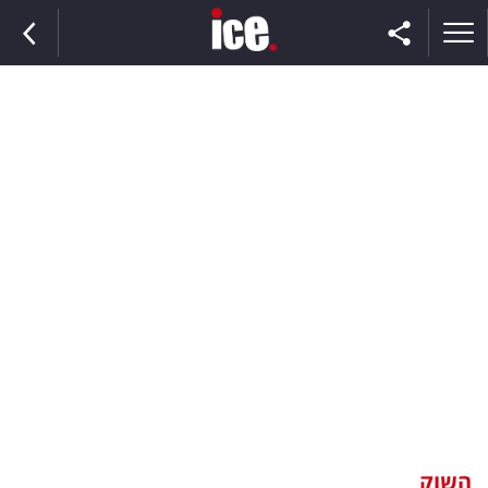
ראשי
הנבחרת
השוק
תקשורת
ומדיה
כסף
וצרכנות
השוק