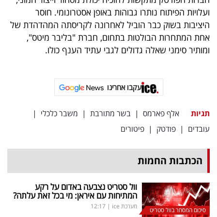
פרסמו
ועלויות הפיתוח נותרו גבוהות באופן אסטרונומי. חוסר
באייס
היציבות בשוק כבר הוביל לאחרונה לקריסתה המהדהדת של
אחת המתחרות הבולטות בתחום, חברת "בליבר מיטס",
עקבו
ומותיר סימני שאלה גדולים לגבי עתיד הענף כולו.
אחרינו:
עקבו אחרינו
תגיות
אלף פארמס
|
בשר מתורבת
|
משבר כלכלי
|
עובדים
|
פודטק
|
פיטורים
הכתבות החמות
וול סטריט נצבעה באדום על רקע
המתיחות עם איראן: מי בכל זאת עלתה?
מערכת ice
|
12:17
סיכום המסחר בוול סטריט