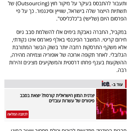
ותעבור להתבסס בעיקר על מיקור חוץ (Outsourcing) של
40
תשתיות הייצור שלה בישראל, שווייץ וסינגפור. כך על פי
הפרסום היום (שלישי) ב"כלכליסט".
שיתופי
במקביל, החברה נאבקת בימים אלו להשלמת סבב גיוס
פעולה
חירום קריטי. המשבר הפיננסי באלף פארמס אינו נקודתי,
אלא משקף התרסקות רחבה יותר בשוק הבשר המתורבת
הגלובלי. לאחר תקופה ארוכה של אופוריה וצמיחה מהירה,
ההשקעות בענף פחתו דרסטית והמשקיעים מציגים זהירות
דרושים
רבה.
ניוזלטרים
עוד ב-
יצרנית המזון הישראלית קורסת? יוצאת בסבב
פיטורים של עשרות עובדים
מייל
אדום
לכתבה המלאה
חברות הפודטק מתקשות להוכיח יכולת מסחור וייצור המוני,