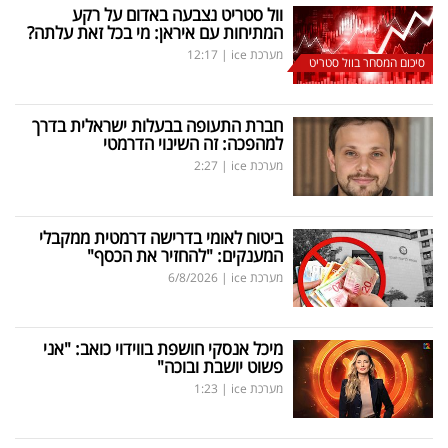
וול סטריט נצבעה באדום על רקע
המתיחות עם איראן: מי בכל זאת עלתה?
מערכת ice
|
12:17
סיכום המסחר בוול סטריט
חברת התעופה בבעלות ישראלית בדרך
למהפכה: זה השינוי הדרמטי
מערכת ice
|
2:27
ביטוח לאומי בדרישה דרמטית ממקבלי
המענקים: "להחזיר את הכסף"
מערכת ice
|
6/8/2026
מיכל אנסקי חושפת בווידוי כואב: "אני
פשוט יושבת ובוכה"
מערכת ice
|
1:23