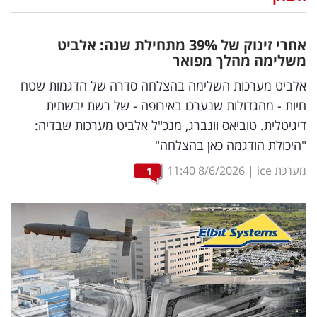
נדל"ן
אחרי זינוק של 39
%
מתחילת שנה: אלביט
דיגיטל
משלימה מהלך מפואר
וטק
אלביט מערכות השלימה בהצלחה סדרה של הדגמות שטח
חיות - מהגדולות שנערכו באירופה - של רשת יבשתית
שיווק
דיגיטלית. טוביאס וונברג, מנכ"ל אלביט מערכות שבדיה:
ופרסום
"היכולת הודגמה כאן בהצלחה"
משפט
מערכת ice
|
8/6/2026
11:40
1
מדדים
ומחקרים
דעות
רכילות
עסקית