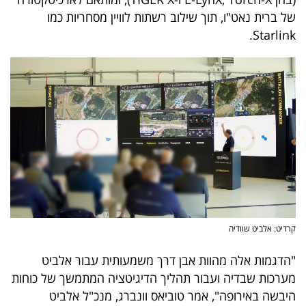
40
של ברית נאט"ו, תוך שילוב רשתות לוויין מסחריות כמו
Starlink.
שיתופי
פעולה
דרושים
ניוזלטרים
קרדיט: אלביט שוודיה
מייל
אדום
"הדגמות אלה מהוות אבן דרך משמעותית עבור אלביט
מערכות שבדיה ועבור תהליך הדיגיטציה המתמשך של כוחות
היבשה באירופה", אמר טוביאס וונברג, מנכ"ל אלביט