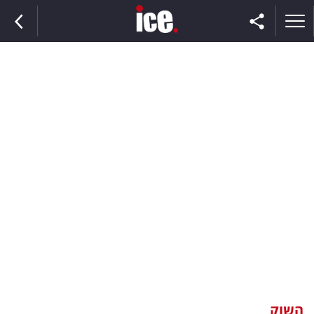
ראשי
הנבחרת
השוק
תקשורת
ומדיה
כסף
וצרכנות
השוק