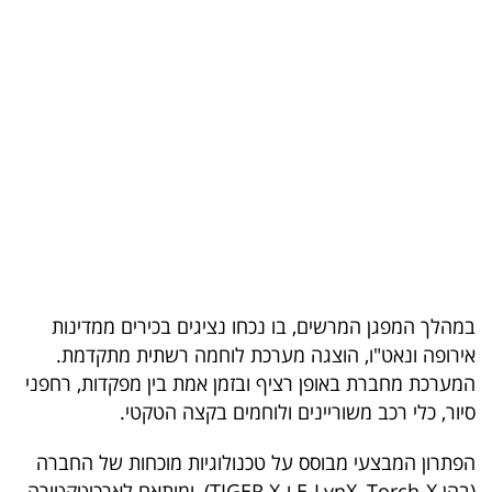
בריאות
תרבות
ופנאי
תיירות
TOP-
5
המילון
במהלך המפגן המרשים, בו נכחו נציגים בכירים ממדינות
הכלכלי
אירופה ונאט"ו, הוצגה מערכת לוחמה רשתית מתקדמת.
המערכת מחברת באופן רציף ובזמן אמת בין מפקדות, רחפני
פודקאסט
סיור, כלי רכב משוריינים ולוחמים בקצה הטקטי.
40
הפתרון המבצעי מבוסס על טכנולוגיות מוכחות של החברה
UNDER
(בהן E-LynX, Torch-X ו-TIGER X), ומותאם לארכיטקטורה