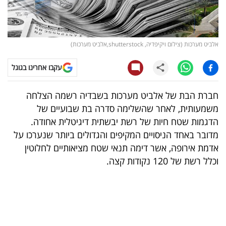
קריפטו
ויראלי
אלביט מערכות (צילום ויקיפדיה, shutterstock,אלביט מערכות)
טלוויזיה
עקבו אחרינו בגוגל
עסקי
חברת הבת של אלביט מערכות בשבדיה רשמה הצלחה
ספורט
משמעותית, לאחר שהשלימה סדרה בת שבועיים של
הדגמות שטח חיות של רשת יבשתית דיגיטלית אחודה.
קריירה
מדובר באחד הניסויים המקיפים והגדולים ביותר שנערכו על
ולימודים
אדמת אירופה, אשר דימה תנאי שטח מציאותיים לחלוטין
וכלל רשת של 120 נקודות קצה.
מינויים
רייטינג
רכב