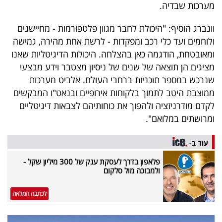
פרסמו
מערכות שבדיה.
באייס
וונברג הוסיף: "היכולת לחבר מגוון פלטפורמות - מחיישנים
ולוחמים ועד כלי רכב ומפקדות - לרשת אחת מהירה, גמישה
עקבו
ומאובטחת, הודגמה כאן בהצלחה. היכולות הדיגיטליות שאנו
אחרינו:
מציגים הן תוצאה של שנים של ניסיון מצטבר וידע מבצעי
שנרכש במספר תוכניות ברחבי העולם. אלביט מערכות
ממוצבת היטב לתמוך בלקוחות אירופיים ובנאט"ו המבקשים
לקדם מודרניזציה ולהפוך את כוחותיהם לצבאות דיגיטליים
ומרושתים במלואם".
עוד ב-
פלאפון בדרך לעסקת ענק של 300 מיליון שקל -
ולמבוכה מול סלקום
לכתבה המלאה