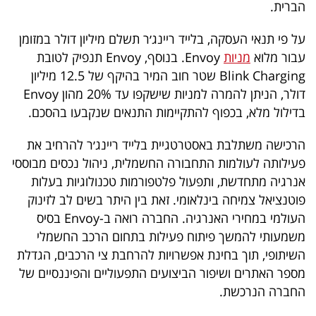
הברית.
40
על פי תנאי העסקה, בלייד ריינג׳ר תשלם מיליון דולר במזומן
עבור מלוא
מניות
Envoy. בנוסף, Envoy תנפיק לטובת
שיתופי
Blink Charging שטר חוב המיר בהיקף של 12.5 מיליון
פעולה
דולר, הניתן להמרה למניות שישקפו עד 20% מהון Envoy
בדילול מלא, בכפוף להתקיימות התנאים שנקבעו בהסכם.
הרכישה משתלבת באסטרטגיית בלייד ריינג׳ר להרחיב את
דרושים
פעילותה לעולמות התחבורה החשמלית, ניהול נכסים מבוססי
אנרגיה מתחדשת, ותפעול פלטפורמות טכנולוגיות בעלות
ניוזלטרים
פוטנציאל צמיחה בינלאומי. זאת בין היתר בשים לב לזינוק
העולמי במחירי האנרגיה. החברה רואה ב-Envoy בסיס
משמעותי להמשך פיתוח פעילות בתחום הרכב החשמלי
מייל
השיתופי, תוך בחינת אפשרויות להרחבת צי הרכבים, הגדלת
אדום
מספר האתרים ושיפור הביצועים התפעוליים והפיננסיים של
החברה הנרכשת.