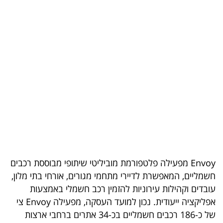
בריאות
תרבות
ופנאי
תיירות
TOP-
5
המילון
הכלכלי
Envoy מפעילה פלטפורמת מוביליטי שיתופי מבוססת רכבים
חשמליים, המאפשרת לדיירי מתחמי מגורים, אורחי בתי מלון,
פודקאסט
עובדים וקהילות עירוניות להזמין רכב חשמלי באמצעות
40
אפליקציה ייעודית. נכון למועד העסקה, מפעילה Envoy צי
של כ-186 רכבים חשמליים בכ-34 אתרים ברחבי ארצות
UNDER