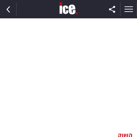
ראשי
הנבחרת
השוק
תקשורת
ומדיה
כסף
וצרכנות
השוק