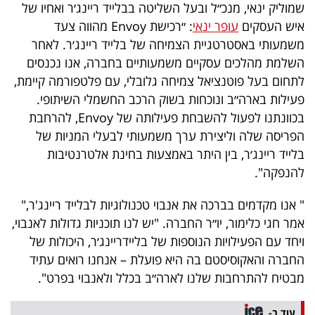
פרסמו
שמוליק ינאי, מנכ״ל ובעל השליטה בבלייד ריינג׳ר ואחיו של
איש העסקים
עופר ינאי
: ״רכישת Envoy מהווה צעד
באייס
משמעותי באסטרטגיית הצמיחה של בלייד ריינג׳ר. לאחר
השלמת מהלכים עסקיים משמעותיים בחברה, אנו נכנסים
עקבו
לתחום בעל פוטנציאל צמיחה גלובלי, עם פלטפורמה קיימת,
אחרינו:
פעילות בארה״ב ונוכחות בשוק הרכב החשמלי השיתופי.
בכוונתנו לפעול להשבחת פעילותה של Envoy, להרחבת
הפריסה שלה וליצירת ערך משמעותי לבעלי המניות של
בלייד ריינג׳ר, בין היתר באמצעות בחינת אלטרנטיבות
להנפקה".
" אנו מקדמים בברכה את אנבוי טכנולוגיות לבלייד ריינג'ר,"
אמר חגי כלימור, יו״ר החברה. "יש לנו תוכניות גדולות לאנבוי,
ויחד עם הפעילויות הנוספות של בליידריינג׳ר, היכולות של
החברה והאקוסיסטם בה היא פועלת – אנחנו רואים עתיד
מבטיח להתרחבות שלנו לארה״ב בכלל ולאנבוי בפרט".
עוד ב-