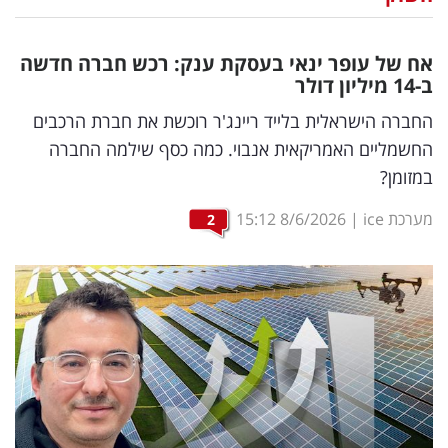
נדל"ן
אח של עופר ינאי בעסקת ענק: רכש חברה חדשה
דיגיטל
ב-14 מיליון דולר
וטק
החברה הישראלית בלייד ריינג'ר רוכשת את חברת הרכבים
החשמליים האמריקאית אנבוי. כמה כסף שילמה החברה
שיווק
במזומן?
ופרסום
מערכת ice
|
8/6/2026
15:12
2
משפט
מדדים
ומחקרים
דעות
רכילות
עסקית