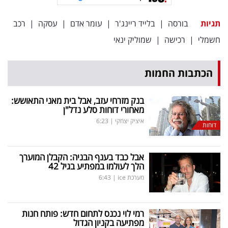
תגיות
בורסה
|
בלייד ריינג'ר
|
עומר אדם
|
עסקה
|
רכב
חשמלי
|
רכישה
|
שמוליק ינאי
הכתבות החמות
בנק מזרחי עזב, אבל בית מאני התאושש:
מאחורי דוחות סלע נדל"ן
איציק יצחקי
|
6:23
דוחות
אבל כבד בענף הבניה: הקבלן המוערך
הלך לעולמו במפתיע בגיל 42
מערכת ice
|
6:43
רמי לוי נכנס לתחום חדש: פותח חנות
מפתיעה בקניון הגדול