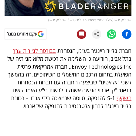
קריפטו
שמוליק ינאי (צילום shutterstock, לינקדאין/ שמוליק ינאי)
ויראלי
עקבו אחרינו בגוגל
טלוויזיה
חברת בלייד ריינג׳ר בע״מ, הנסחרת
בבורסה לניירות ערך
עסקי
בתל אביב, הודיעה כי השלימה את רכישת מלוא מניותיה של
ספורט
Envoy Technologies Inc., חברה אמריקאית פרטית
הפועלת בתחום הרכבים החשמליים השיתופיים. זה בהמשך
קריירה
לשני "אקזיטים" שביצעה החברה עם חברות הנסחרות
ולימודים
בנאסד"ק. אנבוי הגישה אשתקד לרשות ני"ע האמריקאית
תשקיף
S-1 להנפקה, טיוטה שנמשכה בידי אנבוי - בכוונת
מינויים
בלייד ריינג'ר לבחון אלטרנטיבות להנפקה של אנבוי.
רייטינג
רכב