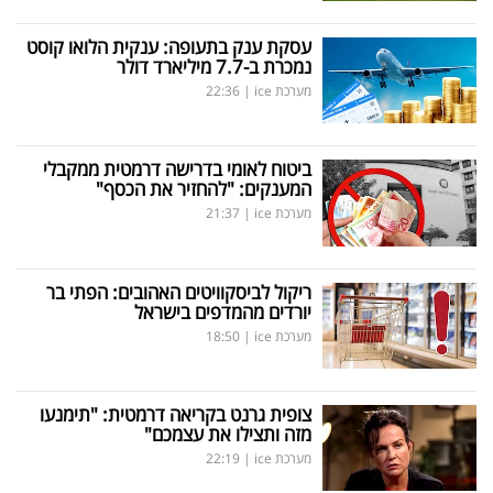
עסקת ענק בתעופה: ענקית הלואו קוסט
נמכרת ב-7.7 מיליארד דולר
מערכת ice
|
22:36
ביטוח לאומי בדרישה דרמטית ממקבלי
המענקים: "להחזיר את הכסף"
מערכת ice
|
21:37
ריקול לביסקוויטים האהובים: הפתי בר
יורדים מהמדפים בישראל
מערכת ice
|
18:50
צופית גרנט בקריאה דרמטית: "תימנעו
מזה ותצילו את עצמכם"
מערכת ice
|
22:19