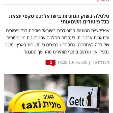
נדל"ן
טלטלה בשוק המוניות בישראל: גט טקסי יוצאת
דיגיטל
בגל פיטורים משמעותי
וטק
אפליקציית המוניות הפופולרית בישראל פותחת בגל פיטורים
והתאמות ארגוניות, בעקבות החלטה אסטרטגית משמעותית
שיווק
שקיבלה לאחרונה. בחברה מבהירים כי השירות בארץ יימשך
ופרסום
כרגיל, אך גורמים בענף מזהירים מהמשך המגמה
משפט
מערכת ice
|
10/6/2026
18:08
2
מדדים
ומחקרים
דעות
רכילות
עסקית