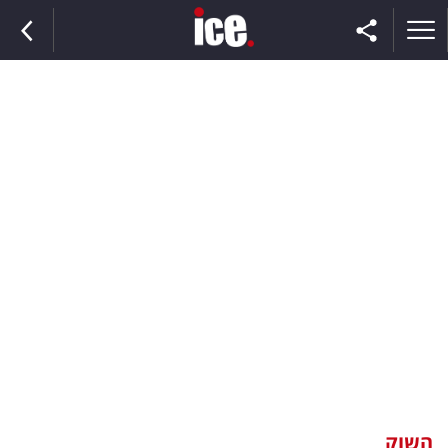
ראשי
הנבחרת
השוק
תקשורת
ומדיה
כסף
וצרכנות
השוק