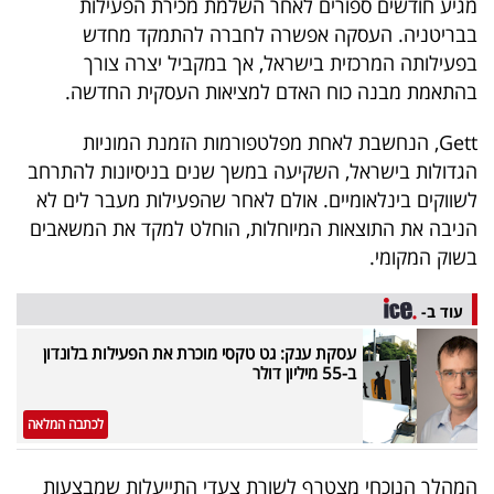
מגיע חודשים ספורים לאחר השלמת מכירת הפעילות
40
בבריטניה. העסקה אפשרה לחברה להתמקד מחדש
בפעילותה המרכזית בישראל, אך במקביל יצרה צורך
בהתאמת מבנה כוח האדם למציאות העסקית החדשה.
שיתופי
פעולה
Gett, הנחשבת לאחת מפלטפורמות הזמנת המוניות
הגדולות בישראל, השקיעה במשך שנים בניסיונות להתרחב
לשווקים בינלאומיים. אולם לאחר שהפעילות מעבר לים לא
הניבה את התוצאות המיוחלות, הוחלט למקד את המשאבים
דרושים
בשוק המקומי.
ניוזלטרים
עוד ב-
עסקת ענק: גט טקסי מוכרת את הפעילות בלונדון
ב-55 מיליון דולר
מייל
אדום
לכתבה המלאה
המהלך הנוכחי מצטרף לשורת צעדי התייעלות שמבצעות