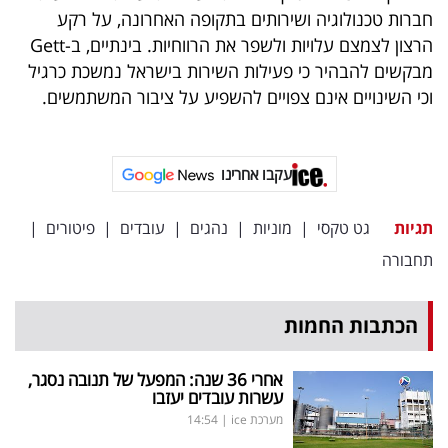
פרסמו
חברות טכנולוגיה ושירותים בתקופה האחרונה, על רקע
באייס
הרצון לצמצם עלויות ולשפר את הרווחיות. בינתיים, ב-Gett
מבקשים להבהיר כי פעילות השירות בישראל נמשכת כרגיל
עקבו
וכי השינויים אינם צפויים להשפיע על ציבור המשתמשים.
אחרינו:
עקבו אחרינו
תגיות
גט טקסי
|
מוניות
|
נהגים
|
עובדים
|
פיטורים
|
תחבורה
הכתבות החמות
אחרי 36 שנה: המפעל של תנובה נסגר,
עשרות עובדים יעזבו
מערכת ice
|
14:54