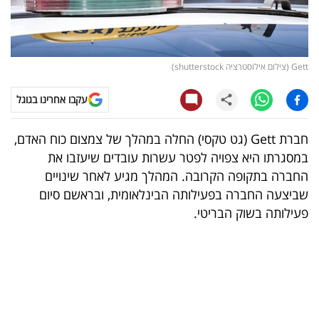
קריפטו
ויראלי
Gett (צילום אילוסטרציה shutterstock)
טלוויזיה
עקבו אחרינו בגוגל
עסקי
חברת Gett (גט טקסי) החלה במהלך של צמצום כוח האדם,
ספורט
במסגרתו היא צפויה לפטר עשרות עובדים שיעזבו את
החברה בתקופה הקרובה. המהלך מגיע לאחר שינויים
קריירה
שביצעה החברה בפעילותה הבינלאומית, ובראשם סיום
ולימודים
פעילותה בשוק הבריטי.
מינויים
רייטינג
רכב