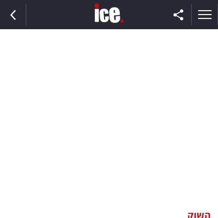
ראשי
הנבחרת
השוק
תקשורת
ומדיה
כסף
וצרכנות
השוק