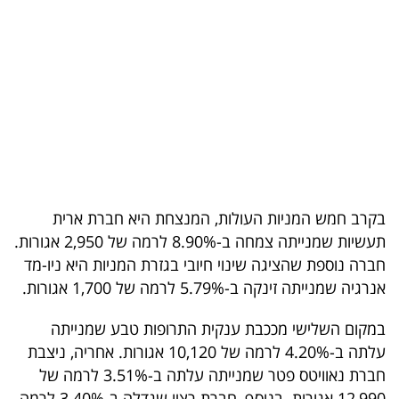
בריאות
תרבות
ופנאי
תיירות
TOP-
5
בקרב חמש המניות העולות, המנצחת היא חברת ארית
תעשיות שמנייתה צמחה ב-8.90% לרמה של 2,950 אגורות.
המילון
חברה נוספת שהציגה שינוי חיובי בגזרת המניות היא ניו-מד
הכלכלי
אנרגיה שמנייתה זינקה ב-5.79% לרמה של 1,700 אגורות.
פודקאסט
במקום השלישי מככבת ענקית התרופות טבע שמנייתה
עלתה ב-4.20% לרמה של 10,120 אגורות. אחריה, ניצבת
40
חברת נאוויטס פטר שמנייתה עלתה ב-3.51% לרמה של
UNDER
12,990 אגורות. בנוסף, חברת רציו שגדלה ב-3.40% לרמה