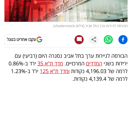
קריפטו
ויראלי
הבורסה לניירות ערך בתל אביב (צילום shutterstock)
טלוויזיה
עקבו אחרינו בגוגל
עסקי
הבורסה לניירות ערך בתל אביב נסגרה היום (רביעי) עם
ספורט
ירידות בשני
המדדים
המרכזיים.
מדד ת"א 35
ירד ב-0.86%
לרמה של 4,196.03 נקודות
ומדד ת"א 125
ירד ב-1.23%
קריירה
לרמה של 4,139.4 נקודות.
ולימודים
מינויים
רייטינג
רכב