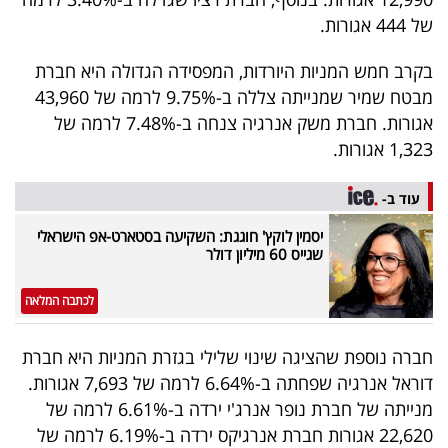
40
של 444 אגורות.
בקרב חמש המניות היורדות, המפסידה הגדולה היא חברת
שיתופי
מבטח שמיר שמנייתה צללה ב-9.75% לרמה של 43,960
אגורות. חברת משק אנרגיה צנחה ב-7.48% לרמה של
פעולה
1,323 אגורות.
עוד ב-
דרושים
יסמין לוקץ' חוגגת: השקיעה בסטארט-אפ הישראלי
שגייס 60 מיליון דולר
ניוזלטרים
לכתבה המלאה
מייל
חברה נוספת שהציגה שינוי שלילי בגזרת המניות היא חברת
אדום
דוראל אנרגיה שפחתה ב-6.64% לרמה של 7,693 אגורות.
מנייתה של חברת נופר אנרג'י ירדה ב-6.61% לרמה של
22,620 אגורות חברת אנרגיקס ירדה ב-6.19% לרמה של