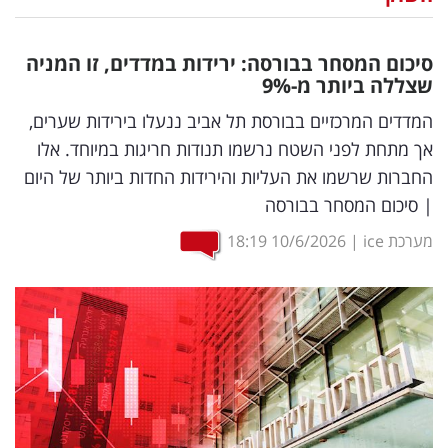
נדל"ן
סיכום המסחר בבורסה: ירידות במדדים, זו המניה
דיגיטל
שצללה ביותר מ-9
%
וטק
המדדים המרכזיים בבורסת תל אביב ננעלו בירידות שערים,
אך מתחת לפני השטח נרשמו תנודות חריגות במיוחד. אלו
שיווק
החברות שרשמו את העליות והירידות החדות ביותר של היום
ופרסום
| סיכום המסחר בבורסה
משפט
מערכת ice
|
10/6/2026
18:19
מדדים
ומחקרים
דעות
רכילות
עסקית