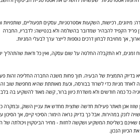
 מיזוגים, רכישות, השקעות אסטרטגיות, עסקים תפעוליים, שותפויות ו
דן פריד הקפיד להבהיר שמדובר בהשלמה ולא בנטישה: לדבריו, החברה
רוך, אך מחויבת לבחון דרכים נוספות לייצר ערך לבעלי המניות.
ח זמנים, לא התקבלה החלטה על שום עסקה, ואין כל ודאות שהתהליך יוב
יא בדיוק התמצית של הבעיה. תוך פחות משנה החברה החליפה זהות פע
 לאחד מניות כדי לשרוד בבורסה, וכעת מאותתת שהיא מחפשת שוב זהו
 כל כמה חודשים ולא משדרת כיוון ברור, קשה מאוד להשקיע בה בלב 
ן שזוז אכן תאתר פעילות חדשה שתצית מחדש את עניין השוק, ובמקרה כז
 לזנק במהירות. אבל כך בדיוק נראה הימור: הסיכוי קיים, אך הסיכון עצ
ים שאינם בשליטת המשקיע ושקשה לחזות - מחיר הביטקוין ויכולתה של 
הכיוון הנכון.