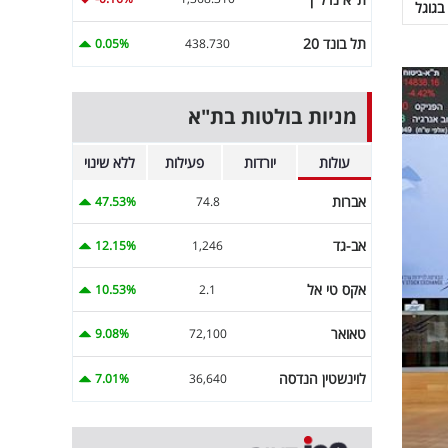
בגוגל
תל בונד 20
0.05%
438.730
מניות בולטות בת"א
עולות
יורדות
פעילות
ללא שינוי
אברות
47.53%
74.8
אב-גד
12.15%
1,246
אקס טי אל
10.53%
2.1
טאואר
9.08%
72,100
לוינשטין הנדסה
7.01%
36,640