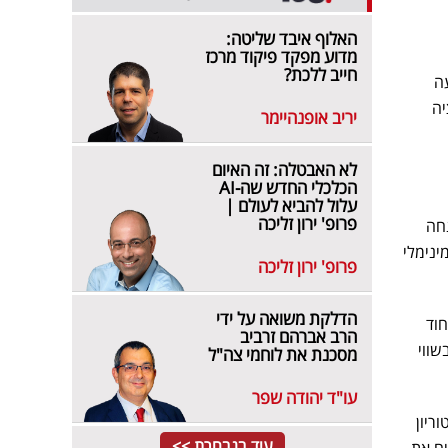
האלוף איבד שליטה:
מדוע מפקד פיקוד מרכז
חייב ללכת?
 השקעה
זיציה
יריב אופנהיימר
לא האבטלה: זה האיום
הכלכלי החדש שה-AI
עלול להביא לעולם |
פרופ' ירון זליכה
חה
המינימלי
פרופ' ירון זליכה
הדלקת משואה על ידי
חוד
הרב אברהם זרביב
בשווי
מסכנת את לוחמי צה"ל
עו"ד יהודה שפר
ריון
עוד בנבחרת >>
יח את