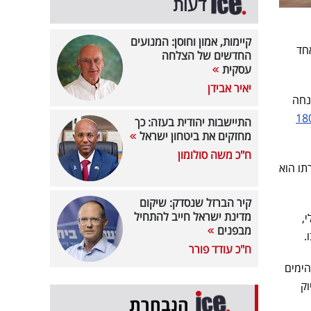
דעות
קיימות, אמון וחוסן: המנועים
חד
החדשים של הצלחה
עסקית
יאיר אבידן
זנחה
יסה 180
התיישבות יהודית בעזה: כך
מחזקים את ביטחון ישראל
ח"כ משה סולומון
תו הוא
קיר הברזל שנסדק: שיקום
מדינת ישראל חייב להתחיל
,
מבפנים
.
ח"כ עודד פורר
הימים
וק
הנבחרת