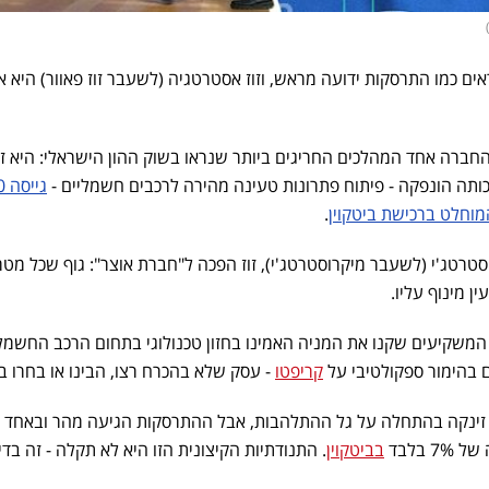
ים כמו התרסקות ידועה מראש, וזוז אסטרטגיה (לשעבר זוז פאוור) היא א
 בקיץ 2025, ביצעה החברה אחד המהלכים החריגים ביותר שנראו בשוק ההון הישראלי: היא 
ותה הונפקה - פיתוח פתרונות טעינה מהירה לרכבים חשמליים -
גי
המוחלט ברכישת ביטקוין
.
רטג'י (לשעבר מיקרוסטרטג'י), זוז הפכה ל"חברת אוצר": גוף שכל מטר
 מינוף עליו.
המשקיעים שקנו את המניה האמינו בחזון טכנולוגי בתחום הרכב החשמלי
ם בהימור ספקולטיבי על
קריפטו
- עסק שלא בהכרח רצו, הבינו או בחרו בו
 זינקה בהתחלה על גל ההתלהבות, אבל ההתרסקות הגיעה מהר ובאחד 
בביטקוין
. התנודתיות הקיצונית הזו היא לא תקלה - זה בדי