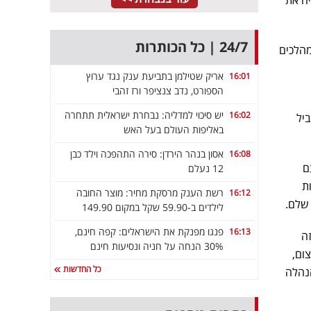
24/7 | כל הכותרות
מהלכים
אריק שטילמן בתביעת ענק נגד ערוץ
16:01
הספורט, נדב צנציפר ורז זהבי
יש סיכוי למדליה: נבחרת ישראלית תתחרה
16:02
יל
באליפות העולם בעל האש
אסון בנהר הירדן: סירה התהפכה וילד כבן
16:08
ם
12 נעלם
ת
רשת הענק מרסקת מחיר: מוצר החובה
16:12
שלם.
לילדים ב-59.90 שקל במקום 149.90
פנגו מפנקת את הישראלים: קפה חינם,
16:13
ה
30% הנחה על חניה ונסיעות חינם
ום,
כל החדשות
הנהלה