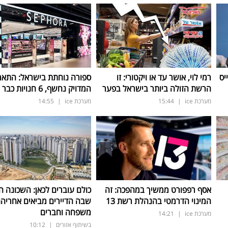
יס
רמי לוי, אושר עד או ויקטורי: זו
ספורה נוחתת בישראל: התאר
הרשת הזולה ביותר בישראל בפער
המדויק נחשף, 6 חנויות כבר החודש
מערכת ice
|
15:44
מערכת ice
|
14:55
אסף רפפורט ממשיך במהפכה: זה
כולם עוברים לכאן: השכונה 
המינוי הדרמטי בהנהלת רשת 13
שבה הדיירים מביאים אחריה
משפחה וחברים
מערכת ice
|
14:21
בשיתוף אזורים
|
10:12