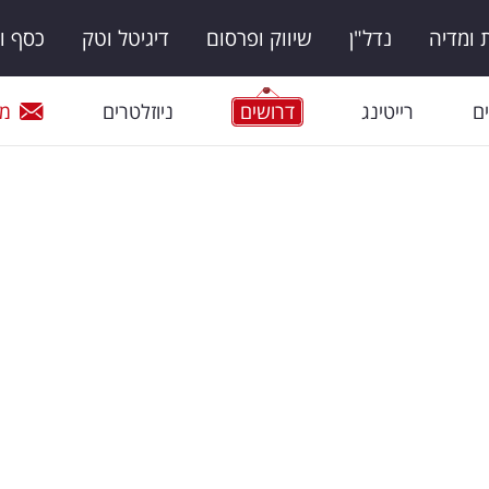
ומדיה
נדל"ן
שיווק ופרסום
דיגיטל וטק
כסף ו
ם
רייטינג
דרושים
ניוזלטרים
מי