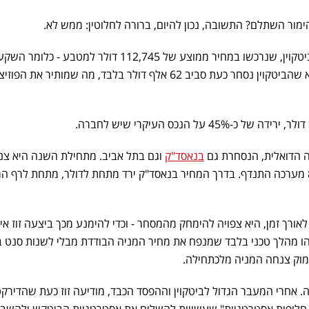
ור השתלם? התשובה, נכון להיום, ברורה לחלוטין: ממש לא.
בקופת זוז יש כ-1,046 מטבעות ביטקוין, שנרכשו במחיר ממוצע של 112,745 דולר למטבע - כלומר
כוללת של כ-118 מיליון דולר. אלא שהביטקוין נסחר כעת סביב 62 אלף דולר בלבד, מה שמותיר את הפו
 הדואלית, הנסחרת גם
בנאסד"ק
וגם בתל אביב. מתחילת השנה היא צנ
ב-42%, ובשנה האחרונה כ-80% מערכה התנדף. בדרך המחיר בנאסד"ק ירד מתחת לדולר, מתחת לרף 
רך זמן, היא צפויה להימחק מהמסחר - וכדי להימנע מכך ביצעה זוז אי
ות ביחס דרמטי של 20 ל-1. זהו מהלך טכני בלבד שמנפח את מחיר המניה הבודדת מבלי לשנות סנט 
מוק צנחה המניה מלכתחילה.
אחרי המעבר הגדול לביטקוין וההפסד הכבד, מודיעה זוז כעת שהדירקטו
 חלופות אסטרטגיות" שעשויות להשלים את אסטרטגיית הביטקוין ולהשב