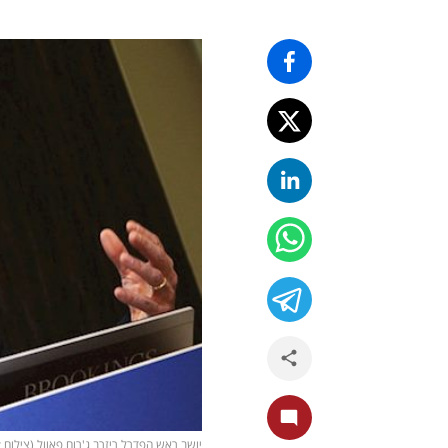
יושב ראש הפדרל ריזרב ג'רום פאוול (צילום Sharon Farmer / Brookings Institution, flickr)