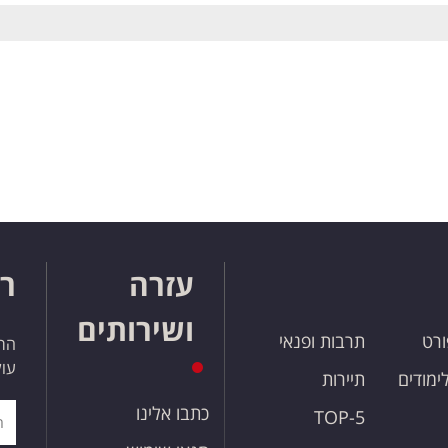
עזרה
רו
ושירותים
ורט
תרבות ופנאי
הרש
עול
לימודים
תיירות
כתבו אלינו
TOP-5