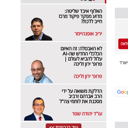
האלוף איבד שליטה:
מדוע מפקד פיקוד מרכז
חייב ללכת?
יריב אופנהיימר
לאה
לא האבטלה: זה האיום
הכלכלי החדש שה-AI
עלול להביא לעולם |
פי החלוקה: 30 מיליארד דולר אג״ח ממשלתי ו-17 מיליארד
פרופ' ירון זליכה
פרופ' ירון זליכה
הדלקת משואה על ידי
הרב אברהם זרביב
מסכנת את לוחמי צה"ל
עו"ד יהודה שפר
עוד בנבחרת >>