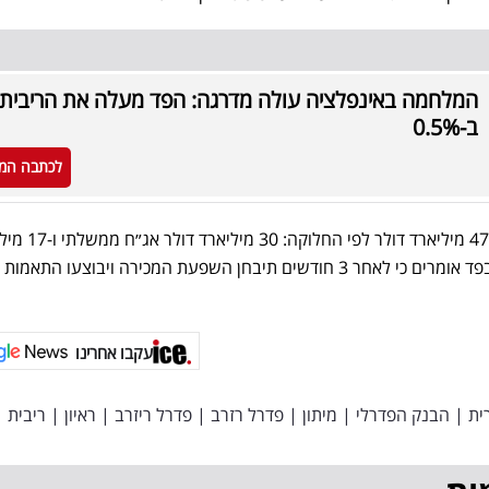
המלחמה באינפלציה עולה מדרגה: הפד מעלה את הריבית
ב-0.5%
לכתבה המ
המכירה תהיה בהיקף חודשי של 47 מיליארד דולר ל
דולר באג״ח מגובה משכנתאות. בפד אומרים כי לאחר 3 חודשים תיבחן השפעת המכירה ויבוצעו התאמות
עקבו אחרינו
ית
|
הבנק הפדרלי
|
מיתון
|
פדרל רזרב
|
פדרל ריזרב
|
ראיון
|
ריבית