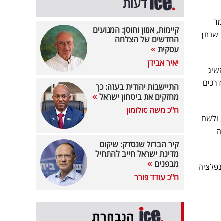
דעות
0 בארה"ב, ואמר
קיימות, אמון וחוסן: המנועים
איון שנתן
החדשים של הצלחה
עסקית
יאיר אבידן
ר להשיג
דרכים
התיישבות יהודית בעזה: כך
מחזקים את ביטחון ישראל
ח"כ משה סולומון
 ולשם
י שהכלכלה
קיר הברזל שנסדק: שיקום
מדינת ישראל חייב להתחיל
מבפנים
נפלציה
ח"כ עודד פורר
הנבחרת