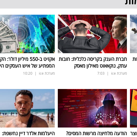
ות
ות
חברת הענק בקריסה כלכלית: חובות
אקזיט ב-550 מיליון דולר
עתק, נוקאאוט מאילון מאסק
המפתיע של איש העסקים הי
מערכת ice
|
7:03
מערכת ice
|
10:20
וצר
הודעה מלחיצה מרשות המסים?
היעלמות אלדר דיין נחשפת: