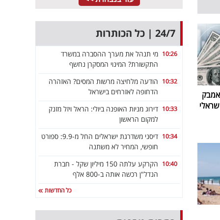
24/7 | כל הכותרות
מי תנהל את מערך ההסברה במשרד
10:26
התקשורת? המינוי המסקרן נחשף
הודעה מלחיצה מרשות המסים? האזהרה
10:32
הדחופה לאזרחים בישראל
: הקאמבק
שראלי
דירוג מניות האופנה ביולי: הראל ויזל מזנק
10:33
למקום הראשון
דיסני משדרגת ישראלים החל מ-9.9: ספורט
10:34
חופשי, המחיר לא משתנה
הקרקע עלתה 150 מיליון שקל - חברת
10:40
הנדל"ן רכשה אותה ב-800 אלף
כל החדשות