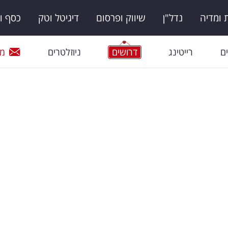
ומדיה
נדל"ן
שיווק ופרסום
דיגיטל וטק
כסף ו
ם
רייטינג
דרושים
ניוזלטרים
מי