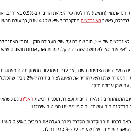
יו"ר הפדרל ריזרב, ג'רום פאוול התייחס אתמול (חמישי) להחלטה על העלאת הריבית ב-.5%
" לכלכלה, כאשר
האינפלציה
מתקרבת לשיא של 40 שנה, כך עולה מר
"נחיתה רכה היא בעצם רק חזרה לאינפלציה של 2%, תוך שמירה על שוק העבודה חזק., וזה די מאתג
. "אף אחד כאן לא חושב שזה יהיה קל. למרות זאת, אנחנו חושבים שיש 
ינה מעלה את הצמיחה בשכר, אך עדיין הימנעות ממיתון תהיה מאתגרת,
כך צריך לנקוט פעולות אגרסיביות: "המטרה שלנו היא להוריד את האינפלציה בחזרה ל-2% מבל
, עם שוק עבודה חזק".
יזב התמהמה בהעלאת הריבית ועצירת תוכנית רכישת
האג"ח
, גם כשהאי
דל זה היה עושה", והוסיף: "עשינו הכי טוב שיכולנו".
כזכור בתחילת החודש דווח כי בהתאם לתחזיות המוקדמות הפדרל ריזרב מעלה את הריבית ב-0.5% ל-1%
יימתני שלו שעומד על כ-9 טרליון דולר.