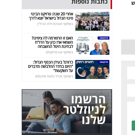
כתבות נוספות
ש
אחרי 20 שנה: פרויקט הבינוי
פינוי הגדול בישראל יוצא לדרך
בשיתוף מערכת זירת הנדל"ן
האם זו הרפורמה לה ציפינו?
השמאי ארז כהן על הדו"ח
לבחינת היטל ההשבחה
בשיתוף ice פרויקטים
כדורגל בעידן הכסף הגדול:
"היום בחדר ההלבשה מדברים
על השקעות"
בשיתוף מגדל ביטוח ופיננסים