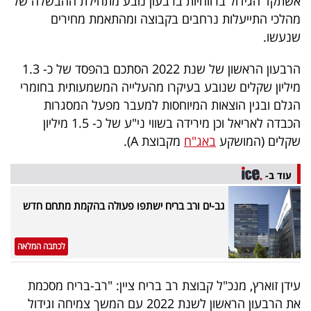
אשתקד הגידול ברווחיות ברבעון נובע מתחילת ההבשלה של
40
מהלכי התייעלות נרחבים בקבוצה ומהתאמת מחירים
שנעשו.
שיתופי
הרבעון הראשון של שנת 2022 הסתכם בהפסד של כ- 1.3
מיליון שקלים שנובע בעיקרו מהעלייה המשמעותית בחומרי
פעולה
הגלם ובגין הוצאות המיוחסות למעבר מפעל המסגרות
הכבדה לאריאל וכן מירידה בשווי ני"ע של כ- 1.5 מיליון
שקלים (המושקע
באג"ח
מקבוצת A).
דרושים
עוד ב-
ניוזלטרים
גב-ים ורב בריח ישתפו פעולה בהקמת מתחם חדש
מייל
לכתבה המלאה
אדום
עידן זוארץ, מנכ"ל קבוצת רב בריח ציין: "רב-בריח מסכמת
את הרבעון הראשון לשנת 2022 עם המשך צמיחה וגידול