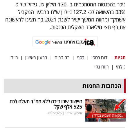
פרסמו
ניכר בהכנסות המסתכמים ב- 170 מיליון ₪. גידול של כ-
באייס
33% בהשוואה לכ- 127.2 מיליון ש"ח ברבעון המקביל
אשתקד ומהווה המשך ישיר לשנת 2021 בה חצינו לראשונה
עקבו
את רף חצי מיליארד השקלים הכנסות.
אחרינו:
עקבו אחרינו
תגיות
דוח כספי
|
כסף
|
רב בריח
|
רבעון ראשון
|
רווח
גולמי
|
רווח נקי
הכתבות החמות
היישוב שבו דירה ללא ממ"ד תעלה לכם
525 אלף שקל
איציק יצחקי
|
7/8/2026
עסקאות השבוע בנדל"ן