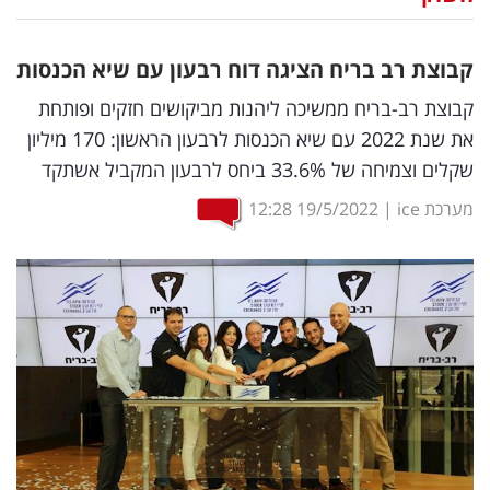
נדל"ן
קבוצת רב בריח הציגה דוח רבעון עם שיא הכנסות
דיגיטל
קבוצת רב-בריח ממשיכה ליהנות מביקושים חזקים ופותחת
וטק
את שנת 2022 עם שיא הכנסות לרבעון הראשון: 170 מיליון
שקלים וצמיחה של 33.6% ביחס לרבעון המקביל אשתקד
שיווק
ופרסום
מערכת ice
|
19/5/2022
12:28
משפט
מדדים
ומחקרים
דעות
רכילות
עסקית