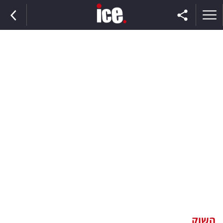
ראשי
הנבחרת
השוק
תקשורת
ומדיה
כסף
וצרכנות
השוק