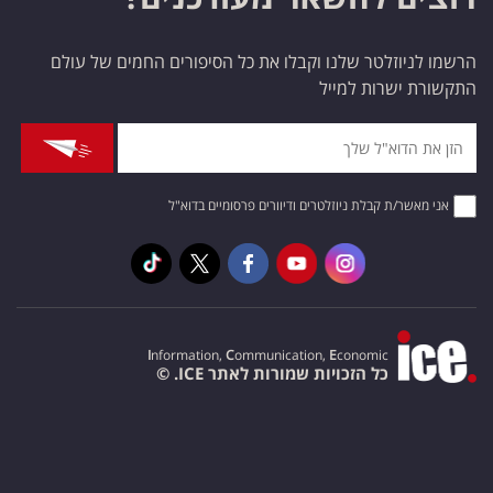
הרשמו לניוזלטר שלנו וקבלו את כל הסיפורים החמים של עולם
התקשורת ישרות למייל
אני מאשר/ת קבלת ניוזלטרים ודיוורים פרסומיים בדוא"ל
I
nformation,
C
ommunication,
E
conomic
כל הזכויות שמורות לאתר ICE. ©