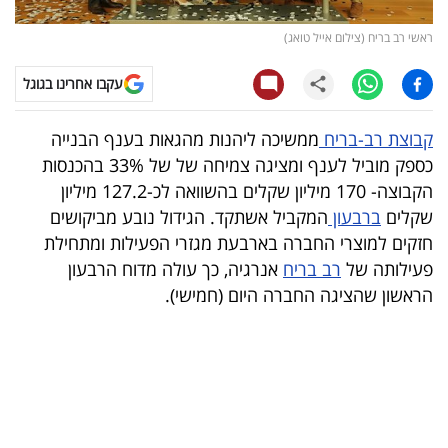
קריפטו
ראשי רב בריח (צילום אייל טואג)
עקבו אחרינו בגוגל
ויראלי
טלוויזיה
קבוצת רב-בריח
ממשיכה ליהנות מהגאות בענף הבנייה
כספק מוביל לענף ומציגה צמיחה של של 33% בהכנסות
עסקי
הקבוצה- 170 מיליון שקלים בהשוואה לכ-127.2 מיליון
ספורט
שקלים
ברבעון
המקביל אשתקד. הגידול נובע מביקושים
חזקים למוצרי החברה בארבעת מגזרי הפעילות ומתחילת
קריירה
פעילותה של
רב בריח
אנרגיה, כך עולה מדוח הרבעון
ולימודים
הראשון שהציגה החברה היום (חמישי).
מינויים
רייטינג
רכב